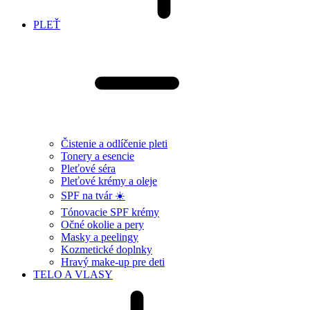
PLEŤ
Čistenie a odlíčenie pleti
Tonery a esencie
Pleťové séra
Pleťové krémy a oleje
SPF na tvár ☀️
Tónovacie SPF krémy
Očné okolie a pery
Masky a peelingy
Kozmetické doplnky
Hravý make-up pre deti
TELO A VLASY