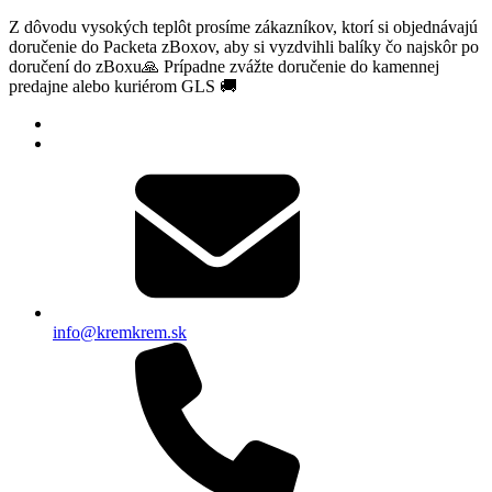
Z dôvodu vysokých teplôt prosíme zákazníkov, ktorí si objednávajú
doručenie do Packeta zBoxov, aby si vyzdvihli balíky čo najskôr po
doručení do zBoxu🙏 Prípadne zvážte doručenie do kamennej
predajne alebo kuriérom GLS 🚚
info@kremkrem.sk