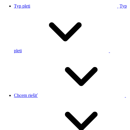
Typ pleti
Typ
pleti
Chcem riešiť