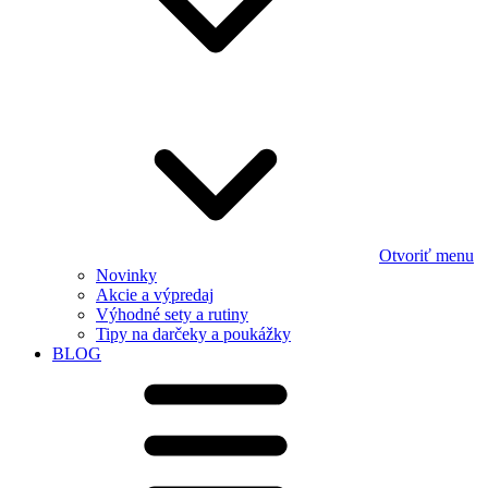
Otvoriť menu
Novinky
Akcie a výpredaj
Výhodné sety a rutiny
Tipy na darčeky a poukážky
BLOG