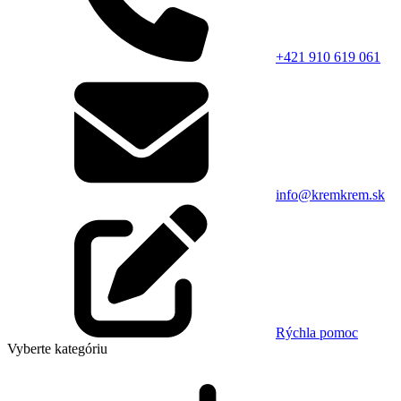
+421 910 619 061
info@kremkrem.sk
Rýchla pomoc
Vyberte kategóriu