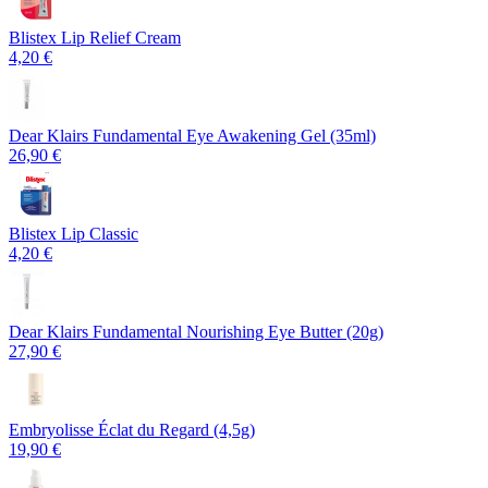
Blistex Lip Relief Cream
4,20 €
Dear Klairs Fundamental Eye Awakening Gel (35ml)
26,90 €
Blistex Lip Classic
4,20 €
Dear Klairs Fundamental Nourishing Eye Butter (20g)
27,90 €
Embryolisse Éclat du Regard (4,5g)
19,90 €