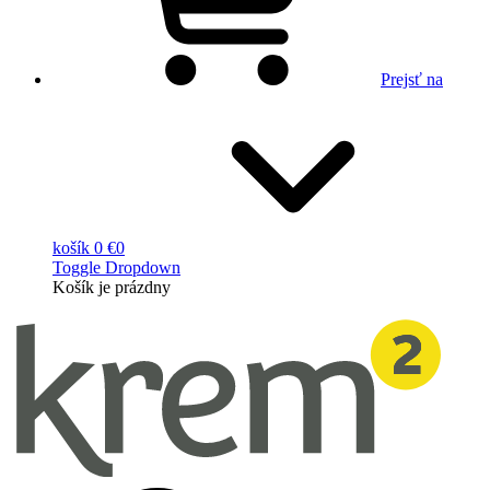
Prejsť na
košík
0 €
0
Toggle Dropdown
Košík
je prázdny