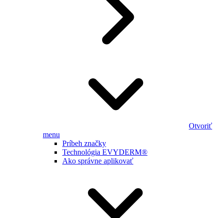
Otvoriť
menu
Príbeh značky
Technológia EVYDERM®
Ako správne aplikovať