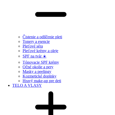
Čistenie a odlíčenie pleti
Tonery a esencie
Pleťové séra
Pleťové krémy a oleje
SPF na tvár ☀️
Tónovacie SPF krémy
Očné okolie a pery
Masky a peelingy
Kozmetické doplnky
Hravý make-up pre deti
TELO A VLASY