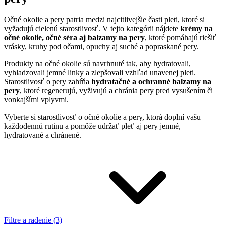
Očné okolie a pery patria medzi najcitlivejšie časti pleti, ktoré si
vyžadujú cielenú starostlivosť. V tejto kategórii nájdete
krémy na
očné okolie, očné séra aj balzamy na pery
, ktoré pomáhajú riešiť
vrásky, kruhy pod očami, opuchy aj suché a popraskané pery.
Produkty na očné okolie sú navrhnuté tak, aby hydratovali,
vyhladzovali jemné linky a zlepšovali vzhľad unavenej pleti.
Starostlivosť o pery zahŕňa
hydratačné a ochranné balzamy na
pery
, ktoré regenerujú, vyživujú a chránia pery pred vysušením či
vonkajšími vplyvmi.
Vyberte si starostlivosť o očné okolie a pery, ktorá doplní vašu
každodennú rutinu a pomôže udržať pleť aj pery jemné,
hydratované a chránené.
Filtre a radenie (3)