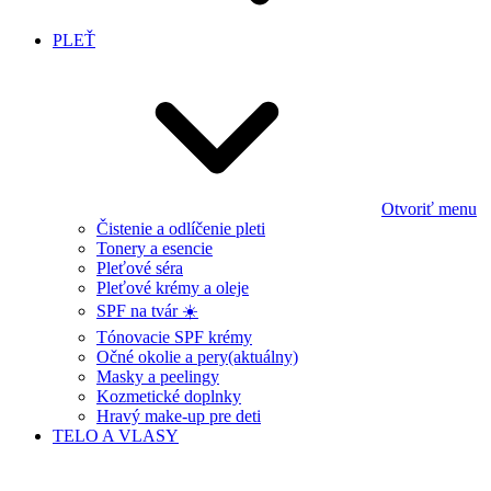
PLEŤ
Otvoriť menu
Čistenie a odlíčenie pleti
Tonery a esencie
Pleťové séra
Pleťové krémy a oleje
SPF na tvár ☀️
Tónovacie SPF krémy
Očné okolie a pery
(aktuálny)
Masky a peelingy
Kozmetické doplnky
Hravý make-up pre deti
TELO A VLASY