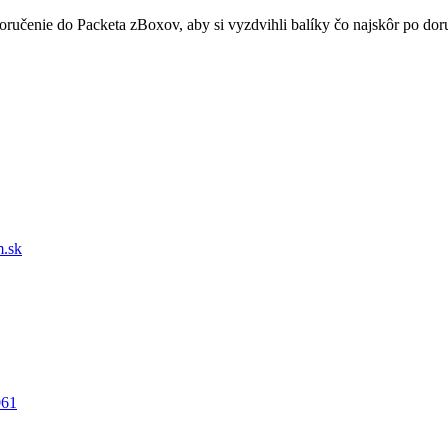
doručenie do Packeta zBoxov, aby si vyzdvihli balíky čo najskôr po d
.sk
061