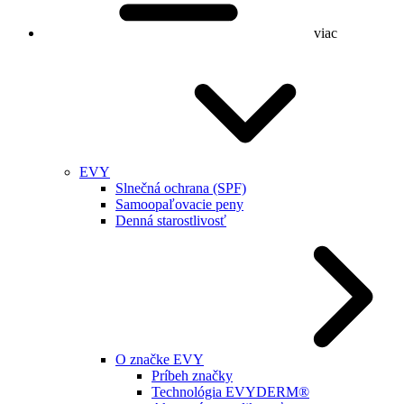
viac
EVY
Slnečná ochrana (SPF)
Samoopaľovacie peny
Denná starostlivosť
O značke EVY
Príbeh značky
Technológia EVYDERM®