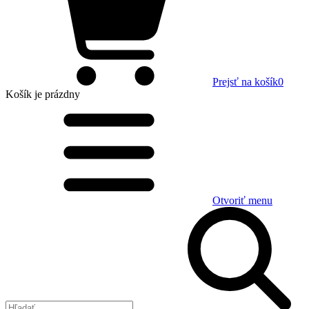
Prejsť na košík
0
Košík
je prázdny
Otvoriť menu