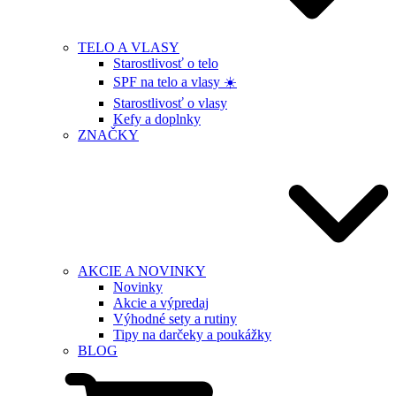
TELO A VLASY
Starostlivosť o telo
SPF na telo a vlasy ☀️
Starostlivosť o vlasy
Kefy a doplnky
ZNAČKY
AKCIE A NOVINKY
Novinky
Akcie a výpredaj
Výhodné sety a rutiny
Tipy na darčeky a poukážky
BLOG