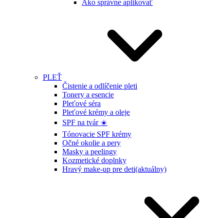
Ako správne aplikovať
PLEŤ
Čistenie a odlíčenie pleti
Tonery a esencie
Pleťové séra
Pleťové krémy a oleje
SPF na tvár ☀️
Tónovacie SPF krémy
Očné okolie a pery
Masky a peelingy
Kozmetické doplnky
Hravý make-up pre deti
(aktuálny)