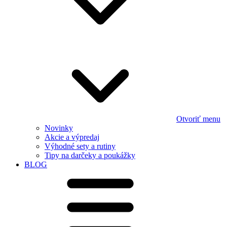
Otvoriť menu
Novinky
Akcie a výpredaj
Výhodné sety a rutiny
Tipy na darčeky a poukážky
BLOG