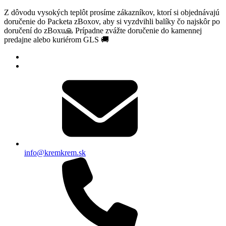
Z dôvodu vysokých teplôt prosíme zákazníkov, ktorí si objednávajú
doručenie do Packeta zBoxov, aby si vyzdvihli balíky čo najskôr po
doručení do zBoxu🙏 Prípadne zvážte doručenie do kamennej
predajne alebo kuriérom GLS 🚚
info@kremkrem.sk