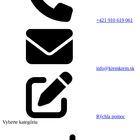
+421 910 619 061
info@kremkrem.sk
Rýchla pomoc
Vyberte kategóriu