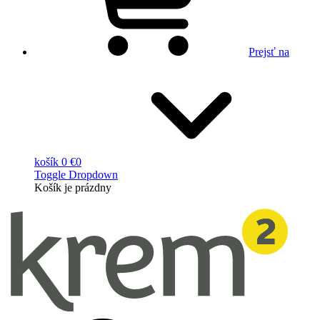
Prejsť na
košík
0 €
0
Toggle Dropdown
Košík
je prázdny