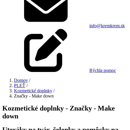
info@kremkrem.sk
Rýchla pomoc
Domov
/
PLEŤ
/
Kozmetické doplnky
/
Značky - Make down
Kozmetické doplnky - Značky - Make
down
Uteráky na tvár, čelenky a pomôcky na