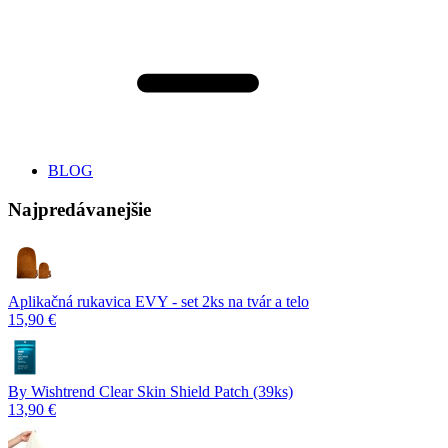
BLOG
Najpredávanejšie
Aplikačná rukavica EVY - set 2ks na tvár a telo
15,90 €
By Wishtrend Clear Skin Shield Patch (39ks)
13,90 €