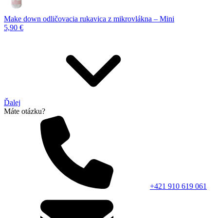
Make down odličovacia rukavica z mikrovlákna – Mini
5,90 €
Ďalej
Máte otázku?
+421 910 619 061