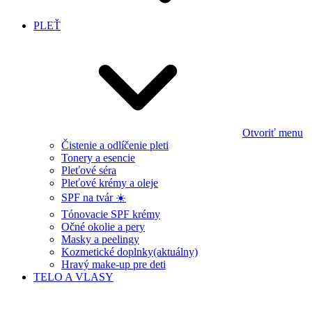
PLEŤ
Otvoriť menu
Čistenie a odlíčenie pleti
Tonery a esencie
Pleťové séra
Pleťové krémy a oleje
SPF na tvár ☀️
Tónovacie SPF krémy
Očné okolie a pery
Masky a peelingy
Kozmetické doplnky
(aktuálny)
Hravý make-up pre deti
TELO A VLASY