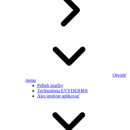
Otvoriť
menu
Príbeh značky
Technológia EVYDERM®
Ako správne aplikovať