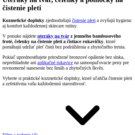
čistenie pleti
Kozmetické doplnky
zjednodušujú
čistenie pleti
a zvyšujú hygienu
aj komfort každodennej skincare rutiny.
V ponuke nájdete
uteráky na tvár
z jemného bambusového
froté, čelenky na čistenie pleti a čistiace rukavičky
, ktoré
pomáhajú udržať pleť čistú bez podráždenia a zbytočného trenia.
Pokiaľ uprednostňujete prirodzené bronzové opálenie bez slnka,
neprehliadnite ani
aplikačné rukavice
na samoopaľovacie peny pre
rovnomerné nanesenie bez šmúh a zbytočných škvŕn.
Vyberte si praktické kozmetické doplnky, ktoré uľahčia čistenie pleti
a zefektívnia vašu každodennú starostlivosť.
Filtre a radenie (4)