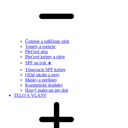
Čistenie a odlíčenie pleti
Tonery a esencie
Pleťové séra
Pleťové krémy a oleje
SPF na tvár ☀️
Tónovacie SPF krémy
Očné okolie a pery
Masky a peelingy
Kozmetické doplnky
Hravý make-up pre deti
TELO A VLASY