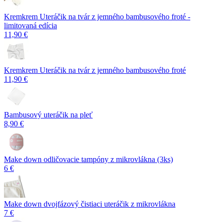
Kremkrem Uteráčik na tvár z jemného bambusového froté -
limitovaná edícia
11,90 €
Kremkrem Uteráčik na tvár z jemného bambusového froté
11,90 €
Bambusový uteráčik na pleť
8,90 €
Make down odličovacie tampóny z mikrovlákna (3ks)
6 €
Make down dvojfázový čistiaci uteráčik z mikrovlákna
7 €