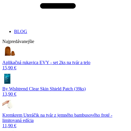
BLOG
Najpredávanejšie
Aplikačná rukavica EVY - set 2ks na tvár a telo
15,90 €
By Wishtrend Clear Skin Shield Patch (39ks)
13,90 €
Kremkrem Uteráčik na tvár z jemného bambusového froté -
limitovaná edícia
11,90 €