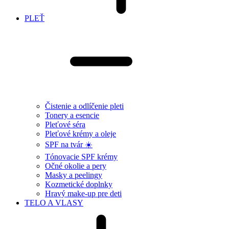
PLEŤ
Čistenie a odlíčenie pleti
Tonery a esencie
Pleťové séra
Pleťové krémy a oleje
SPF na tvár ☀️
Tónovacie SPF krémy
Očné okolie a pery
Masky a peelingy
Kozmetické doplnky
Hravý make-up pre deti
TELO A VLASY