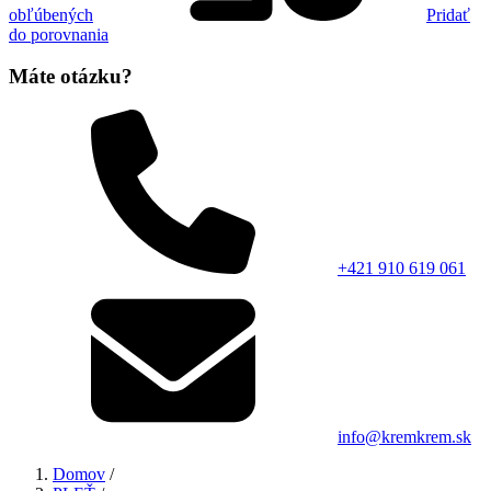
obľúbených
Pridať
do porovnania
Máte otázku?
+421 910 619 061
info@kremkrem.sk
Domov
/