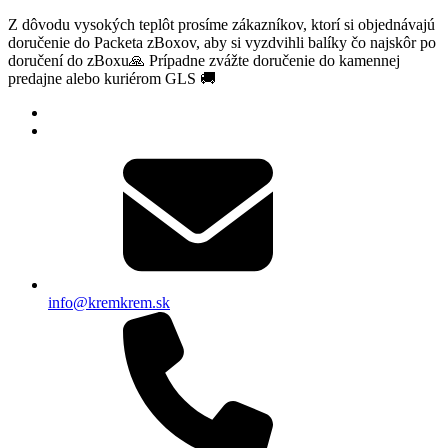
Z dôvodu vysokých teplôt prosíme zákazníkov, ktorí si objednávajú
doručenie do Packeta zBoxov, aby si vyzdvihli balíky čo najskôr po
doručení do zBoxu🙏 Prípadne zvážte doručenie do kamennej
predajne alebo kuriérom GLS 🚚
info@kremkrem.sk