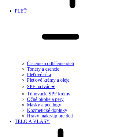
PLEŤ
Čistenie a odlíčenie pleti
Tonery a esencie
Pleťové séra
Pleťové krémy a oleje
SPF na tvár ☀️
Tónovacie SPF krémy
Očné okolie a pery
Masky a peelingy
Kozmetické doplnky
Hravý make-up pre deti
TELO A VLASY