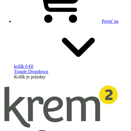
Prejsť na
košík
0 €
0
Toggle Dropdown
Košík
je prázdny