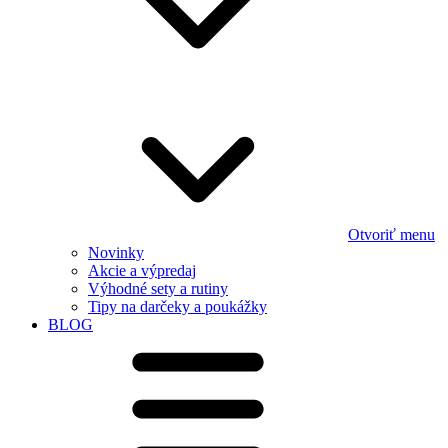
Otvoriť menu
Novinky
Akcie a výpredaj
Výhodné sety a rutiny
Tipy na darčeky a poukážky
BLOG