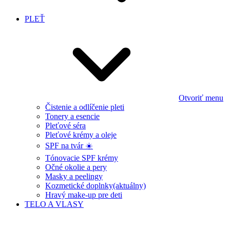
PLEŤ
Otvoriť menu
Čistenie a odlíčenie pleti
Tonery a esencie
Pleťové séra
Pleťové krémy a oleje
SPF na tvár ☀️
Tónovacie SPF krémy
Očné okolie a pery
Masky a peelingy
Kozmetické doplnky
(aktuálny)
Hravý make-up pre deti
TELO A VLASY