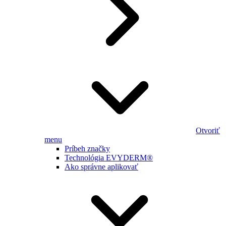
Otvoriť
menu
Príbeh značky
Technológia EVYDERM®
Ako správne aplikovať