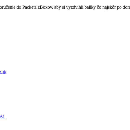
doručenie do Packeta zBoxov, aby si vyzdvihli balíky čo najskôr po d
.sk
061