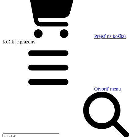
Prejsť na košík
0
Košík
je prázdny
Otvoriť menu