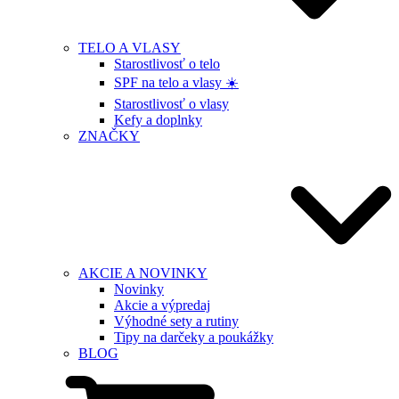
TELO A VLASY
Starostlivosť o telo
SPF na telo a vlasy ☀️
Starostlivosť o vlasy
Kefy a doplnky
ZNAČKY
AKCIE A NOVINKY
Novinky
Akcie a výpredaj
Výhodné sety a rutiny
Tipy na darčeky a poukážky
BLOG