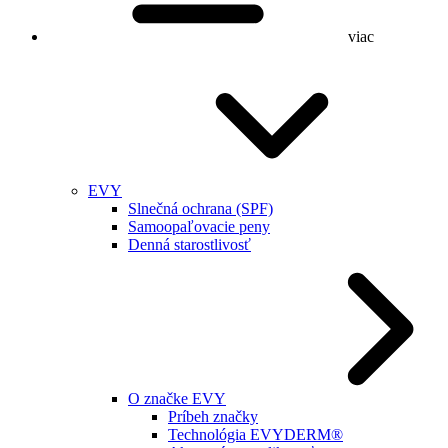
viac
EVY
Slnečná ochrana (SPF)
Samoopaľovacie peny
Denná starostlivosť
O značke EVY
Príbeh značky
Technológia EVYDERM®