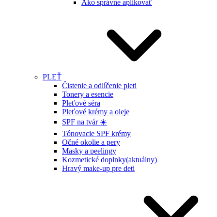
Ako správne aplikovať
PLEŤ
Čistenie a odlíčenie pleti
Tonery a esencie
Pleťové séra
Pleťové krémy a oleje
SPF na tvár ☀️
Tónovacie SPF krémy
Očné okolie a pery
Masky a peelingy
Kozmetické doplnky
(aktuálny)
Hravý make-up pre deti