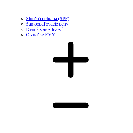
Slnečná ochrana (SPF)
Samoopaľovacie peny
Denná starostlivosť
O značke EVY