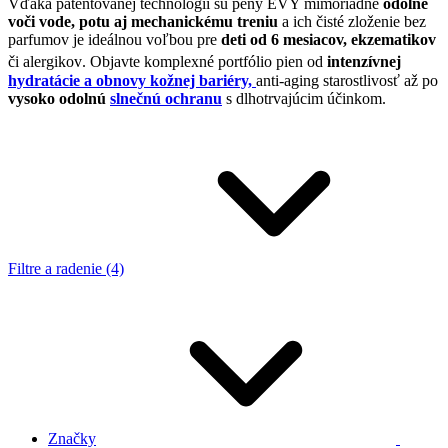
Vďaka patentovanej technológii sú peny EVY mimoriadne
odolné
voči
vode, potu aj mechanickému treniu
a ich čisté zloženie bez
parfumov je ideálnou voľbou pre
deti od 6 mesiacov, ekzematikov
či alergikov
.
Objavte komplexné portfólio pien od
intenzívnej
hydratácie a obnovy kožnej bariéry,
anti-aging starostlivosť až po
vysoko odolnú
slnečnú ochranu
s dlhotrvajúcim účinkom.
Filtre a radenie (4)
Značky