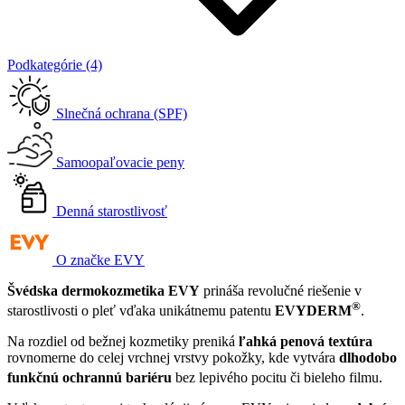
Podkategórie (4)
Slnečná ochrana (SPF)
Samoopaľovacie peny
Denná starostlivosť
O značke EVY
Švédska dermokozmetika EVY
prináša revolučné riešenie v
®
starostlivosti o pleť vďaka unikátnemu patentu
EVYDERM
.
Na rozdiel od bežnej kozmetiky preniká
ľahká penová textúra
rovnomerne do celej vrchnej vrstvy pokožky, kde vytvára
dlhodobo
funkčnú ochrannú bariéru
bez lepivého pocitu či bieleho filmu
.