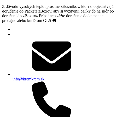
Z dôvodu vysokých teplôt prosíme zákazníkov, ktorí si objednávajú
doručenie do Packeta zBoxov, aby si vyzdvihli balíky čo najskôr po
doručení do zBoxu🙏 Prípadne zvážte doručenie do kamennej
predajne alebo kuriérom GLS 🚚
info@kremkrem.sk