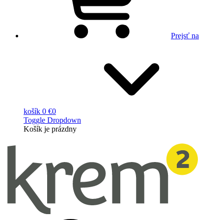
Prejsť na
košík
0 €
0
Toggle Dropdown
Košík
je prázdny