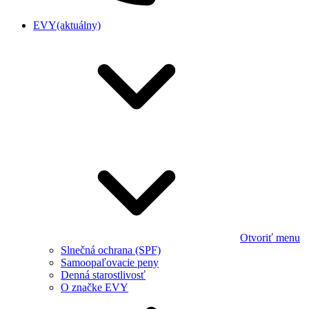
EVY
(aktuálny)
Otvoriť menu
Slnečná ochrana (SPF)
Samoopaľovacie peny
Denná starostlivosť
O značke EVY