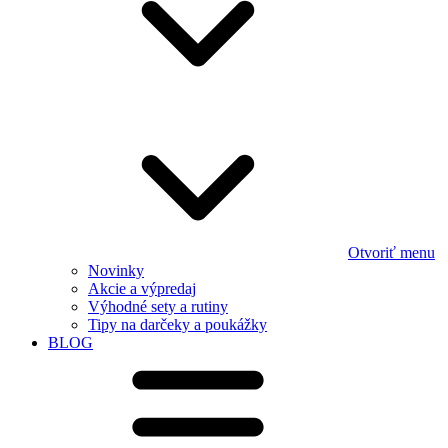
Otvoriť menu
Novinky
Akcie a výpredaj
Výhodné sety a rutiny
Tipy na darčeky a poukážky
BLOG