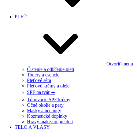
PLEŤ
Otvoriť menu
Čistenie a odlíčenie pleti
Tonery a esencie
Pleťové séra
Pleťové krémy a oleje
SPF na tvár ☀️
Tónovacie SPF krémy
Očné okolie a pery
Masky a peelingy
Kozmetické doplnky
Hravý make-up pre deti
TELO A VLASY