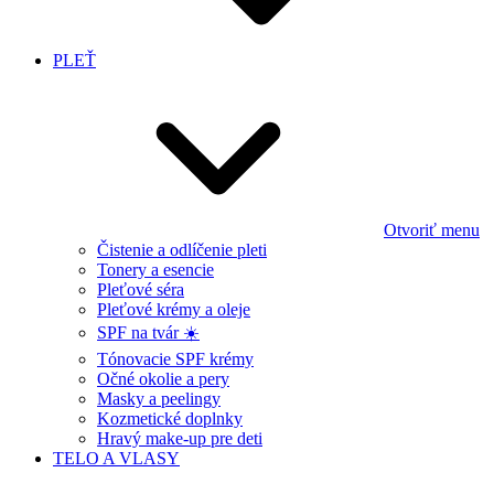
PLEŤ
Otvoriť menu
Čistenie a odlíčenie pleti
Tonery a esencie
Pleťové séra
Pleťové krémy a oleje
SPF na tvár ☀️
Tónovacie SPF krémy
Očné okolie a pery
Masky a peelingy
Kozmetické doplnky
Hravý make-up pre deti
TELO A VLASY