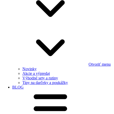
Otvoriť menu
Novinky
Akcie a výpredaj
Výhodné sety a rutiny
Tipy na darčeky a poukážky
BLOG