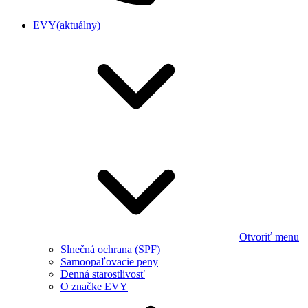
EVY
(aktuálny)
Otvoriť menu
Slnečná ochrana (SPF)
Samoopaľovacie peny
Denná starostlivosť
O značke EVY