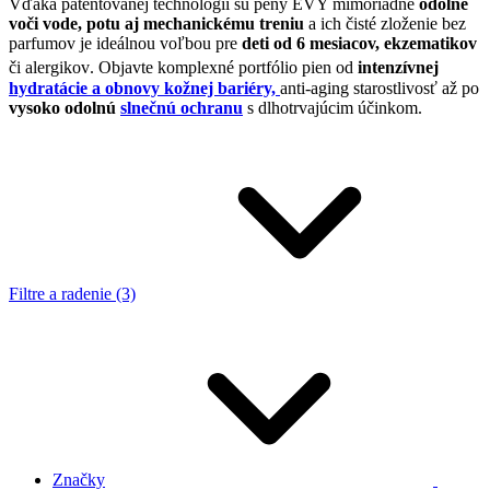
Vďaka patentovanej technológii sú peny EVY mimoriadne
odolné
voči
vode, potu aj mechanickému treniu
a ich čisté zloženie bez
parfumov je ideálnou voľbou pre
deti od 6 mesiacov, ekzematikov
či alergikov
.
Objavte komplexné portfólio pien od
intenzívnej
hydratácie a obnovy kožnej bariéry,
anti-aging starostlivosť až po
vysoko odolnú
slnečnú ochranu
s dlhotrvajúcim účinkom.
Filtre a radenie (3)
Značky