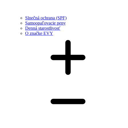
Slnečná ochrana (SPF)
Samoopaľovacie peny
Denná starostlivosť
O značke EVY