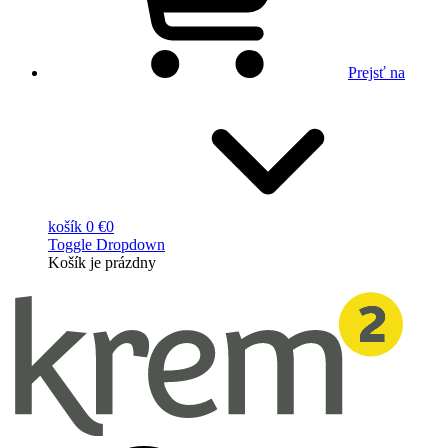
Prejsť na
košík
0 €
0
Toggle Dropdown
Košík
je prázdny