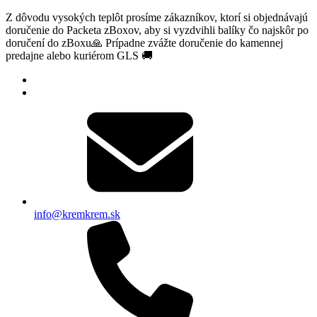
Z dôvodu vysokých teplôt prosíme zákazníkov, ktorí si objednávajú
doručenie do Packeta zBoxov, aby si vyzdvihli balíky čo najskôr po
doručení do zBoxu🙏 Prípadne zvážte doručenie do kamennej
predajne alebo kuriérom GLS 🚚
info@kremkrem.sk