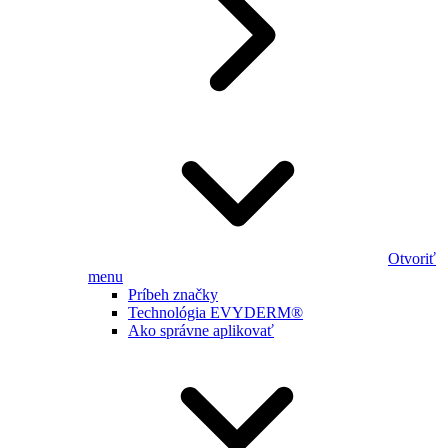
Otvoriť
menu
Príbeh značky
Technológia EVYDERM®
Ako správne aplikovať