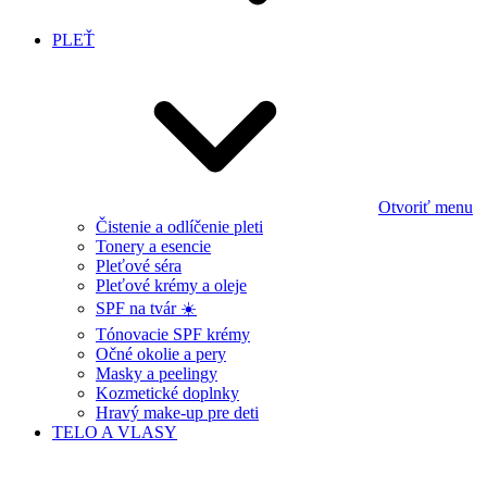
PLEŤ
Otvoriť menu
Čistenie a odlíčenie pleti
Tonery a esencie
Pleťové séra
Pleťové krémy a oleje
SPF na tvár ☀️
Tónovacie SPF krémy
Očné okolie a pery
Masky a peelingy
Kozmetické doplnky
Hravý make-up pre deti
TELO A VLASY