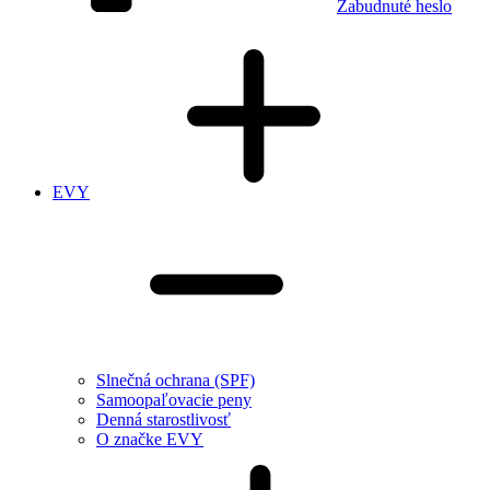
Zabudnuté heslo
EVY
Slnečná ochrana (SPF)
Samoopaľovacie peny
Denná starostlivosť
O značke EVY