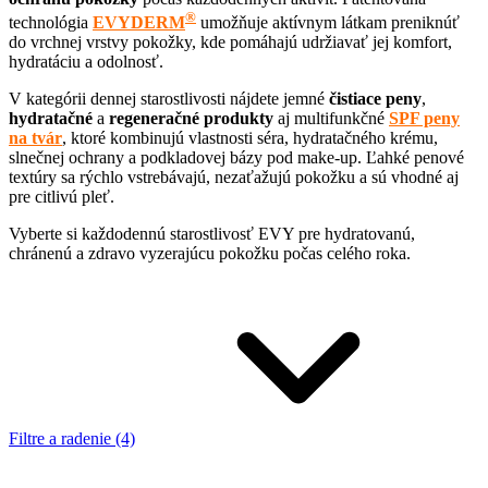
®
technológia
EVYDERM
umožňuje aktívnym látkam preniknúť
do vrchnej vrstvy pokožky, kde pomáhajú udržiavať jej komfort,
hydratáciu a odolnosť.
V kategórii dennej starostlivosti nájdete jemné
čistiace peny
,
hydratačné
a
regeneračné
produkty
aj multifunkčné
SPF peny
na tvár
, ktoré kombinujú vlastnosti séra, hydratačného krému,
slnečnej ochrany a podkladovej bázy pod make-up. Ľahké penové
textúry sa rýchlo vstrebávajú, nezaťažujú pokožku a sú vhodné aj
pre citlivú pleť.
Vyberte si každodennú starostlivosť EVY pre hydratovanú,
chránenú a zdravo vyzerajúcu pokožku počas celého roka.
Filtre a radenie (4)