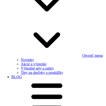
Otvoriť menu
Novinky
Akcie a výpredaj
Výhodné sety a rutiny
Tipy na darčeky a poukážky
BLOG