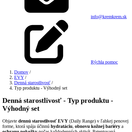
info@kremkrem.sk
Rýchla pomoc
Domov
/
EVY
/
Denná starostlivosť
/
Typ produktu - Výhodný set
Denná starostlivosť - Typ produktu -
Výhodný set
Objavte
dennú starostlivosť EVY
(Daily Range) v ľahkej penovej
forme, ktorá spája účinnú
hydratáciu
,
obnovu kožnej bariéry
a
ochranu pokožky
počas každodenných aktivít. Patentovaná