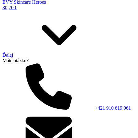
EVY Skincare Heroes
80,70 €
Ďalej
Máte otázku?
+421 910 619 061