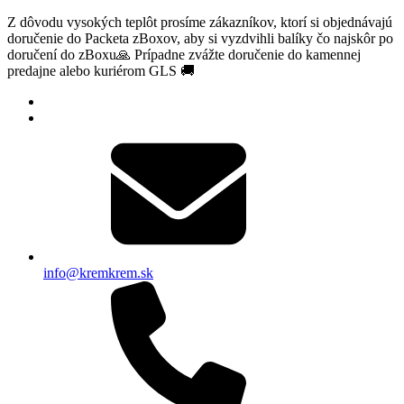
Z dôvodu vysokých teplôt prosíme zákazníkov, ktorí si objednávajú
doručenie do Packeta zBoxov, aby si vyzdvihli balíky čo najskôr po
doručení do zBoxu🙏 Prípadne zvážte doručenie do kamennej
predajne alebo kuriérom GLS 🚚
info@kremkrem.sk