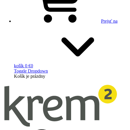
Prejsť na
košík
0 €
0
Toggle Dropdown
Košík
je prázdny