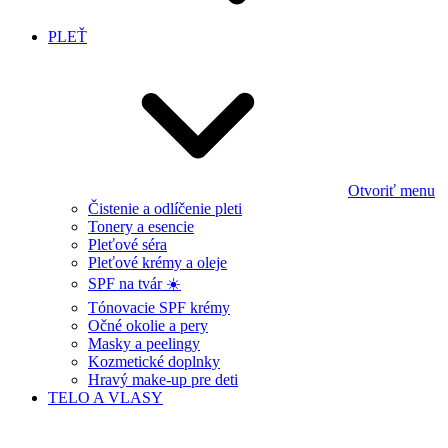
PLEŤ
Otvoriť menu
Čistenie a odlíčenie pleti
Tonery a esencie
Pleťové séra
Pleťové krémy a oleje
SPF na tvár ☀️
Tónovacie SPF krémy
Očné okolie a pery
Masky a peelingy
Kozmetické doplnky
Hravý make-up pre deti
TELO A VLASY