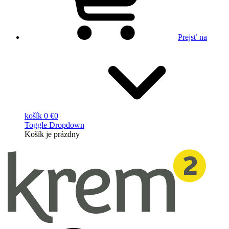
Prejsť na
košík
0 €
0
Toggle Dropdown
Košík
je prázdny