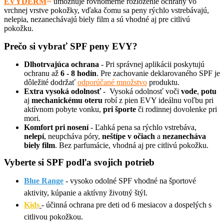
EVYDERM
umožňuje rovnomerné rozloženie ochrany vo
vrchnej vrstve pokožky, vďaka čomu sa peny rýchlo vstrebávajú,
nelepia, nezanechávajú biely film a sú vhodné aj pre citlivú
pokožku.
Prečo si vybrať SPF peny EVY?
Dlhotrvajúca ochrana
-
Pri správnej aplikácii poskytujú
ochranu až
6 - 8 hodín
. Pre zachovanie deklarovaného SPF je
dôležité dodržať
odporúčané množstvo
produktu.
Extra vysoká odolnosť
-
Vysoká odolnosť voči
vode
,
potu
aj
mechanickému oteru
robí z pien EVY ideálnu voľbu pri
aktívnom pobyte vonku,
pri športe
či rodinnej dovolenke pri
mori.
Komfort pri nosení
-
Ľahká pena sa rýchlo vstrebáva,
nelepí
, neupcháva póry,
neštípe v očiach
a
nezanecháva
biely film
. Bez parfumácie, vhodná aj pre citlivú pokožku.
Vyberte si SPF podľa svojich potrieb
Blue Range
- vysoko odolné SPF vhodné na športové
aktivity, kúpanie a aktívny životný štýl.
Kids
- účinná ochrana pre deti od 6 mesiacov a dospelých s
citlivou pokožkou.