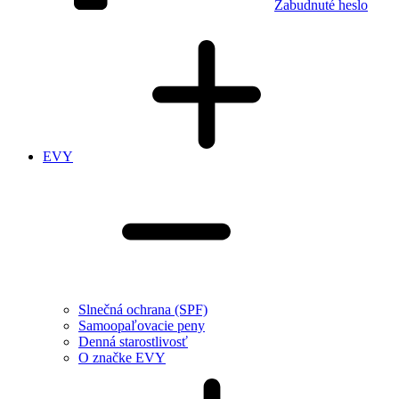
Zabudnuté heslo
EVY
Slnečná ochrana (SPF)
Samoopaľovacie peny
Denná starostlivosť
O značke EVY