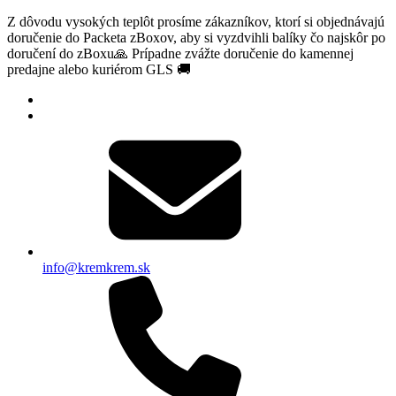
Z dôvodu vysokých teplôt prosíme zákazníkov, ktorí si objednávajú
doručenie do Packeta zBoxov, aby si vyzdvihli balíky čo najskôr po
doručení do zBoxu🙏 Prípadne zvážte doručenie do kamennej
predajne alebo kuriérom GLS 🚚
info@kremkrem.sk