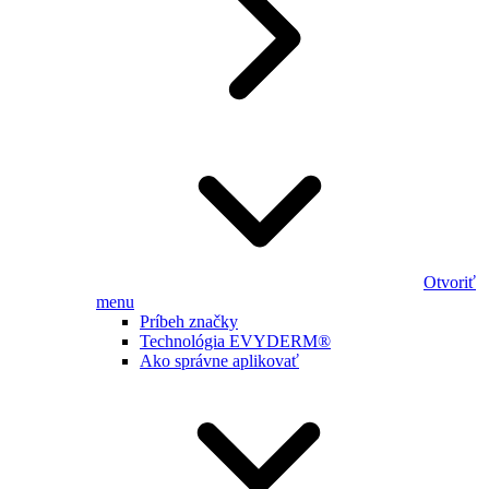
Otvoriť
menu
Príbeh značky
Technológia EVYDERM®
Ako správne aplikovať