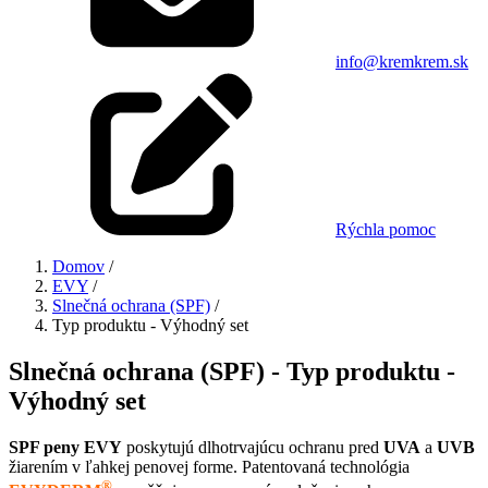
info@kremkrem.sk
Rýchla pomoc
Domov
/
EVY
/
Slnečná ochrana (SPF)
/
Typ produktu - Výhodný set
Slnečná ochrana (SPF) - Typ produktu -
Výhodný set
SPF peny EVY
poskytujú dlhotrvajúcu ochranu pred
UVA
a
UVB
žiarením v ľahkej penovej forme. Patentovaná technológia
®