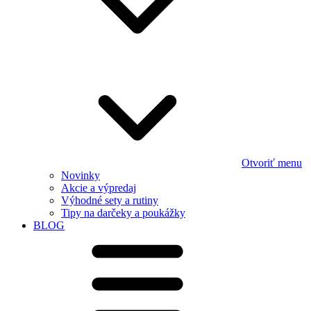
Otvoriť menu
Novinky
Akcie a výpredaj
Výhodné sety a rutiny
Tipy na darčeky a poukážky
BLOG