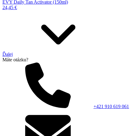
EVY Daily Tan Activator (150ml)
24,45 €
Ďalej
Máte otázku?
+421 910 619 061