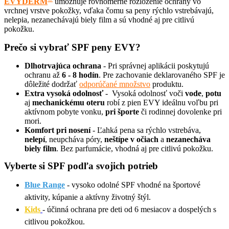
EVYDERM
umožňuje rovnomerné rozloženie ochrany vo
vrchnej vrstve pokožky, vďaka čomu sa peny rýchlo vstrebávajú,
nelepia, nezanechávajú biely film a sú vhodné aj pre citlivú
pokožku.
Prečo si vybrať SPF peny EVY?
Dlhotrvajúca ochrana
-
Pri správnej aplikácii poskytujú
ochranu až
6 - 8 hodín
. Pre zachovanie deklarovaného SPF je
dôležité dodržať
odporúčané množstvo
produktu.
Extra vysoká odolnosť
-
Vysoká odolnosť voči
vode
,
potu
aj
mechanickému oteru
robí z pien EVY ideálnu voľbu pri
aktívnom pobyte vonku,
pri športe
či rodinnej dovolenke pri
mori.
Komfort pri nosení
-
Ľahká pena sa rýchlo vstrebáva,
nelepí
, neupcháva póry,
neštípe v očiach
a
nezanecháva
biely film
. Bez parfumácie, vhodná aj pre citlivú pokožku.
Vyberte si SPF podľa svojich potrieb
Blue Range
- vysoko odolné SPF vhodné na športové
aktivity, kúpanie a aktívny životný štýl.
Kids
- účinná ochrana pre deti od 6 mesiacov a dospelých s
citlivou pokožkou.