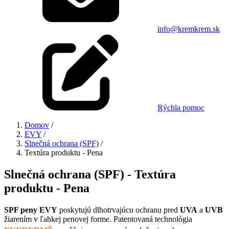
info@kremkrem.sk
Rýchla pomoc
Domov
/
EVY
/
Slnečná ochrana (SPF)
/
Textúra produktu - Pena
Slnečná ochrana (SPF) - Textúra
produktu - Pena
SPF peny EVY
poskytujú dlhotrvajúcu ochranu pred
UVA
a
UVB
žiarením v ľahkej penovej forme. Patentovaná technológia
®