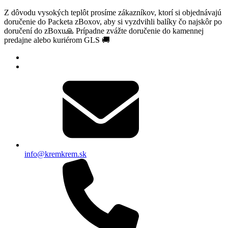
Z dôvodu vysokých teplôt prosíme zákazníkov, ktorí si objednávajú
doručenie do Packeta zBoxov, aby si vyzdvihli balíky čo najskôr po
doručení do zBoxu🙏 Prípadne zvážte doručenie do kamennej
predajne alebo kuriérom GLS 🚚
info@kremkrem.sk