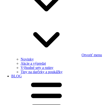
Otvoriť menu
Novinky
Akcie a výpredaj
Výhodné sety a rutiny
Tipy na darčeky a poukážky
BLOG