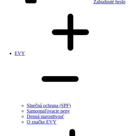
Zabudnuté heslo
EVY
Slnečná ochrana (SPF)
Samoopaľovacie peny
Denná starostlivosť
O značke EVY