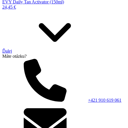
EVY Daily Tan Activator (150ml)
24,45 €
Ďalej
Máte otázku?
+421 910 619 061