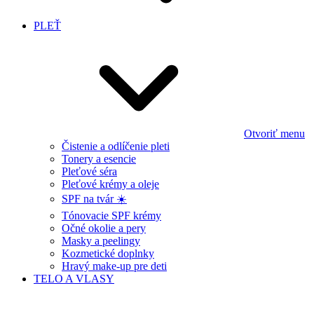
PLEŤ
Otvoriť menu
Čistenie a odlíčenie pleti
Tonery a esencie
Pleťové séra
Pleťové krémy a oleje
SPF na tvár ☀️
Tónovacie SPF krémy
Očné okolie a pery
Masky a peelingy
Kozmetické doplnky
Hravý make-up pre deti
TELO A VLASY