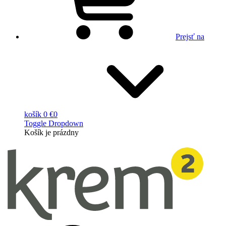
Prejsť na
košík
0 €
0
Toggle Dropdown
Košík
je prázdny