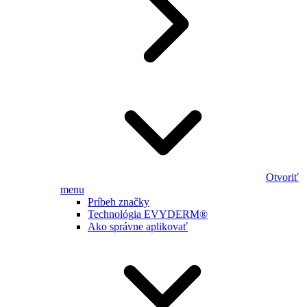
Otvoriť
menu
Príbeh značky
Technológia EVYDERM®
Ako správne aplikovať