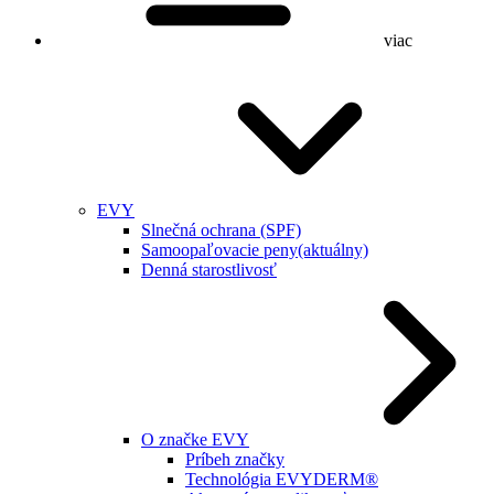
viac
EVY
Slnečná ochrana (SPF)
Samoopaľovacie peny
(aktuálny)
Denná starostlivosť
O značke EVY
Príbeh značky
Technológia EVYDERM®