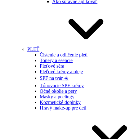
Ako správne aplikovať
PLEŤ
Čistenie a odlíčenie pleti
Tonery a esencie
Pleťové séra
Pleťové krémy a oleje
SPF na tvár ☀️
Tónovacie SPF krémy
Očné okolie a pery
Masky a peelingy
Kozmetické doplnky
Hravý make-up pre deti