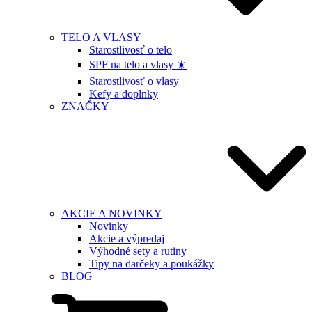
TELO A VLASY
Starostlivosť o telo
SPF na telo a vlasy ☀️
Starostlivosť o vlasy
Kefy a doplnky
ZNAČKY
AKCIE A NOVINKY
Novinky
Akcie a výpredaj
Výhodné sety a rutiny
Tipy na darčeky a poukážky
BLOG