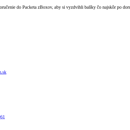
doručenie do Packeta zBoxov, aby si vyzdvihli balíky čo najskôr po d
.sk
061