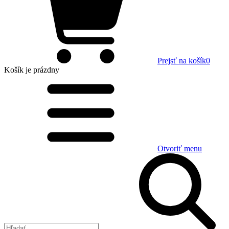
Prejsť na košík
0
Košík
je prázdny
Otvoriť menu