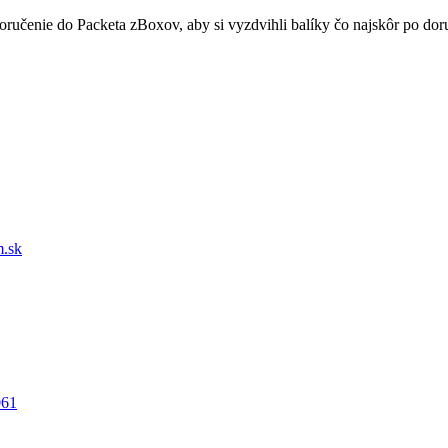
doručenie do Packeta zBoxov, aby si vyzdvihli balíky čo najskôr po d
.sk
061