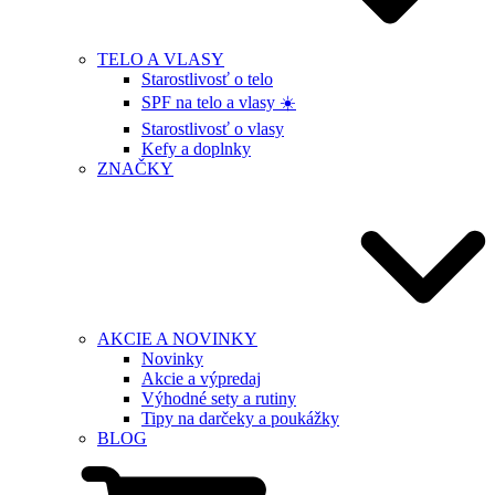
TELO A VLASY
Starostlivosť o telo
SPF na telo a vlasy ☀️
Starostlivosť o vlasy
Kefy a doplnky
ZNAČKY
AKCIE A NOVINKY
Novinky
Akcie a výpredaj
Výhodné sety a rutiny
Tipy na darčeky a poukážky
BLOG