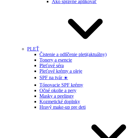
Ako správne aplikovať
PLEŤ
Čistenie a odlíčenie pleti
(aktuálny)
Tonery a esencie
Pleťové séra
Pleťové krémy a oleje
SPF na tvár ☀️
Tónovacie SPF krémy
Očné okolie a pery
Masky a peelingy
Kozmetické doplnky
Hravý make-up pre deti