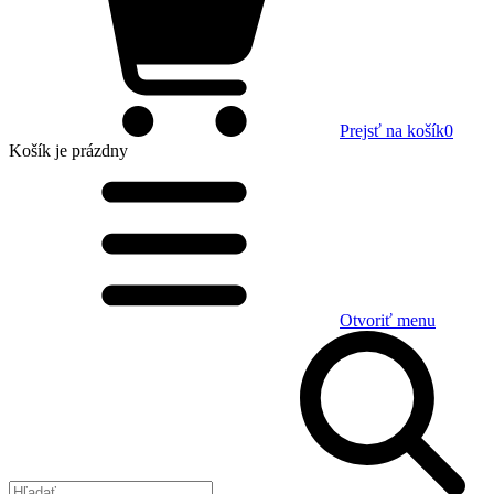
Prejsť na košík
0
Košík
je prázdny
Otvoriť menu