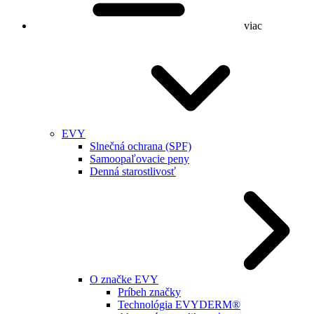
viac
EVY
Slnečná ochrana (SPF)
Samoopaľovacie peny
Denná starostlivosť
O značke EVY
Príbeh značky
Technológia EVYDERM®