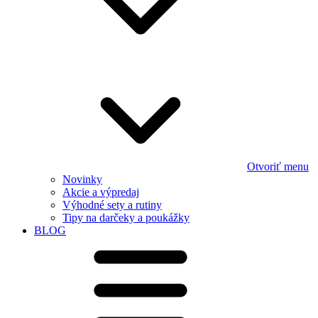
Otvoriť menu
Novinky
Akcie a výpredaj
Výhodné sety a rutiny
Tipy na darčeky a poukážky
BLOG