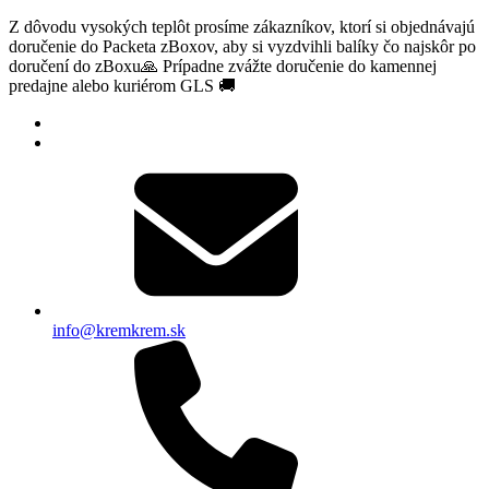
Z dôvodu vysokých teplôt prosíme zákazníkov, ktorí si objednávajú
doručenie do Packeta zBoxov, aby si vyzdvihli balíky čo najskôr po
doručení do zBoxu🙏 Prípadne zvážte doručenie do kamennej
predajne alebo kuriérom GLS 🚚
info@kremkrem.sk