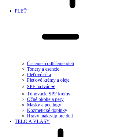
PLEŤ
Čistenie a odlíčenie pleti
Tonery a esencie
Pleťové séra
Pleťové krémy a oleje
SPF na tvár ☀️
Tónovacie SPF krémy
Očné okolie a pery
Masky a peelingy
Kozmetické doplnky
Hravý make-up pre deti
TELO A VLASY