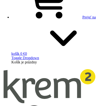
Prejsť na
košík
0 €
0
Toggle Dropdown
Košík
je prázdny