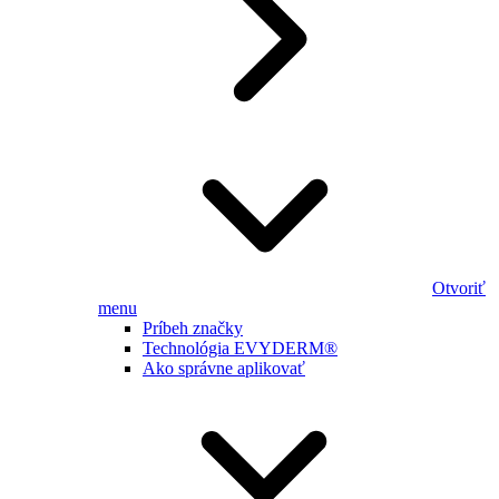
Otvoriť
menu
Príbeh značky
Technológia EVYDERM®
Ako správne aplikovať