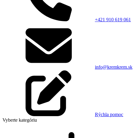
+421 910 619 061
info@kremkrem.sk
Rýchla pomoc
Vyberte kategóriu