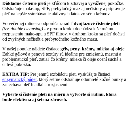
Dôkladné čistenie pleti
je kľúčom k zdravej a vyváženej pokožke.
Odstraňuje make-up, SPF, prebytočný maz aj nečistoty a pripravuje
pleť na lepšie vstrebávanie aktívnych látok zo sér a krémov.
Vo večernej rutine sa odporúča zaradiť
dvojfázové čistenie pleti
(tzv. double cleansing)
- v prvom kroku dochádza k šetrnému
rozpusteniu make-upu a SPF filtrov, v druhom kroku sa pleť dočistí
od zvyšných nečistôt a prebytočného kožného mazu.
V našej ponuke nájdete čistiace
gély, peny, krémy, mlieka aj oleje
.
Ľahké gélové a penové textúry sú ideálne pre zmiešanú, mastnú a
problematickú pleť, zatiaľ čo krémy, mlieka či oleje ocení suchá a
citlivá pokožka.
EXTRA TIP:
Pre jemnú exfoliáciu pleti vyskúšajte čistiaci
enzymatický púder
, ktorý šetrne odstraňuje odumreté kožné bunky a
zanecháva pleť hladkú a rozjasnenú.
Vyberte si čistenie pleti na mieru a vytvorte si rutinu, ktorá
bude efektívna aj šetrná zároveň.