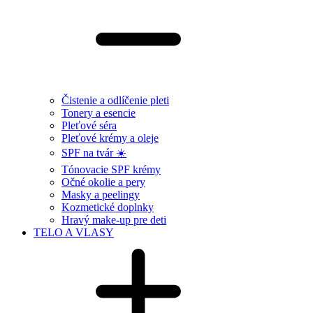
Čistenie a odlíčenie pleti
Tonery a esencie
Pleťové séra
Pleťové krémy a oleje
SPF na tvár ☀️
Tónovacie SPF krémy
Očné okolie a pery
Masky a peelingy
Kozmetické doplnky
Hravý make-up pre deti
TELO A VLASY