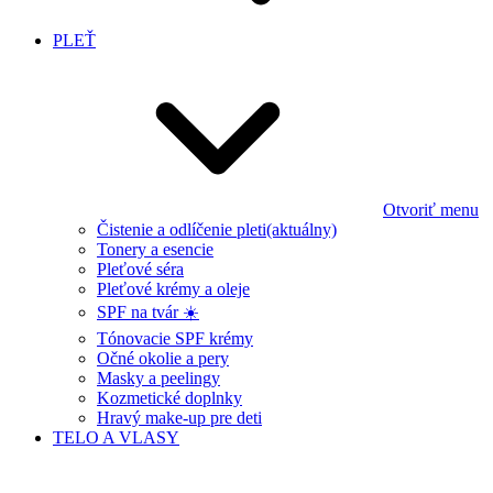
PLEŤ
Otvoriť menu
Čistenie a odlíčenie pleti
(aktuálny)
Tonery a esencie
Pleťové séra
Pleťové krémy a oleje
SPF na tvár ☀️
Tónovacie SPF krémy
Očné okolie a pery
Masky a peelingy
Kozmetické doplnky
Hravý make-up pre deti
TELO A VLASY