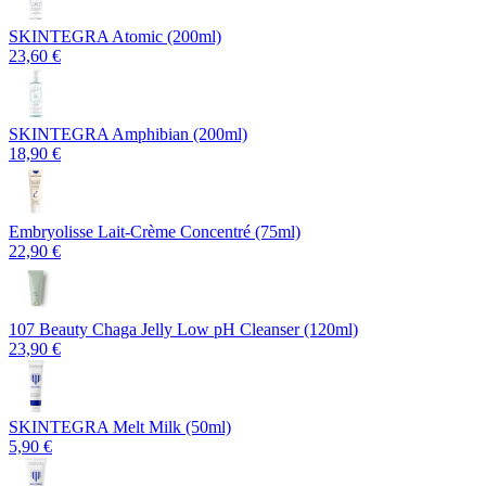
SKINTEGRA Atomic (200ml)
23,60 €
SKINTEGRA Amphibian (200ml)
18,90 €
Embryolisse Lait-Crème Concentré (75ml)
22,90 €
107 Beauty Chaga Jelly Low pH Cleanser (120ml)
23,90 €
SKINTEGRA Melt Milk (50ml)
5,90 €