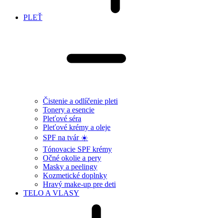
PLEŤ
Čistenie a odlíčenie pleti
Tonery a esencie
Pleťové séra
Pleťové krémy a oleje
SPF na tvár ☀️
Tónovacie SPF krémy
Očné okolie a pery
Masky a peelingy
Kozmetické doplnky
Hravý make-up pre deti
TELO A VLASY