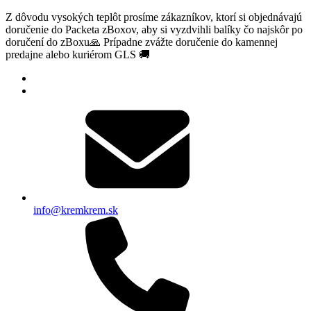
Z dôvodu vysokých teplôt prosíme zákazníkov, ktorí si objednávajú
doručenie do Packeta zBoxov, aby si vyzdvihli balíky čo najskôr po
doručení do zBoxu🙏 Prípadne zvážte doručenie do kamennej
predajne alebo kuriérom GLS 🚚
info@kremkrem.sk