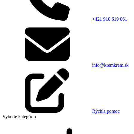
+421 910 619 061
info@kremkrem.sk
Rýchla pomoc
Vyberte kategóriu