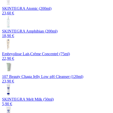
SKINTEGRA Atomic (200ml)
23,60 €
SKINTEGRA Amphibian (200ml)
18,90 €
Embryolisse Lait-Crème Concentré (75ml)
22,90 €
107 Beauty Chaga Jelly Low pH Cleanser (120ml)
23,90 €
SKINTEGRA Melt Milk (50ml)
5,90 €