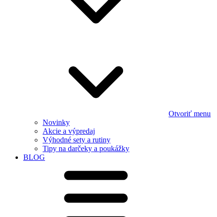
Otvoriť menu
Novinky
Akcie a výpredaj
Výhodné sety a rutiny
Tipy na darčeky a poukážky
BLOG