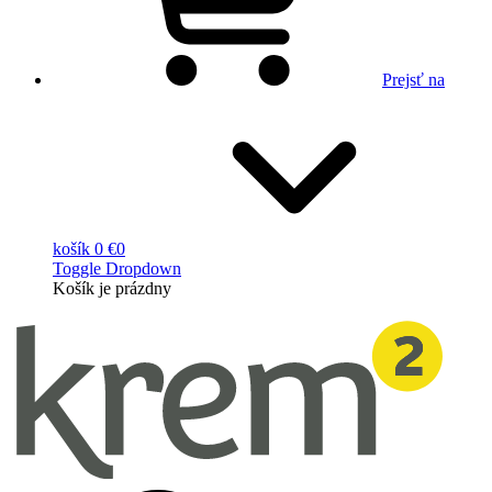
Prejsť na
košík
0 €
0
Toggle Dropdown
Košík
je prázdny