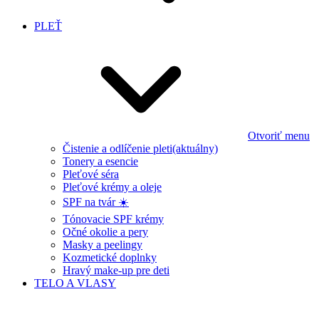
PLEŤ
Otvoriť menu
Čistenie a odlíčenie pleti
(aktuálny)
Tonery a esencie
Pleťové séra
Pleťové krémy a oleje
SPF na tvár ☀️
Tónovacie SPF krémy
Očné okolie a pery
Masky a peelingy
Kozmetické doplnky
Hravý make-up pre deti
TELO A VLASY