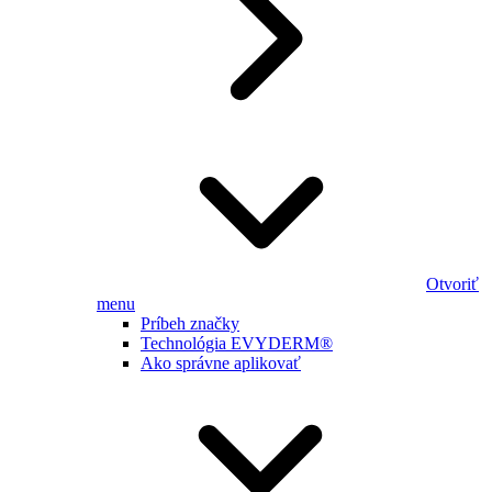
Otvoriť
menu
Príbeh značky
Technológia EVYDERM®
Ako správne aplikovať