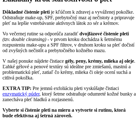
Dôkladné čistenie pleti
je kľúčom k zdravej a vyváženej pokožke.
Odstraňuje make-up, SPF, prebytočný maz aj nečistoty a pripravuje
pleť na lepšie vstrebávanie aktívnych látok zo sér a krémov.
Vo večernej rutine sa odporúča zaradiť
dvojfázové čistenie pleti
(tzv. double cleansing)
- v prvom kroku dochádza k šetrnému
rozpusteniu make-upu a SPF filtrov, v druhom kroku sa pleť dočistí
od zvyšných nečistôt a prebytočného kožného mazu.
V našej ponuke nájdete čistiace
gély, peny, krémy, mlieka aj oleje
.
Ľahké gélové a penové textúry sú ideálne pre zmiešanú, mastnú a
problematickú pleť, zatiaľ čo krémy, mlieka či oleje ocení suchá a
citlivá pokožka.
EXTRA TIP:
Pre jemnú exfoliáciu pleti vyskúšajte čistiaci
enzymatický púder
, ktorý šetrne odstraňuje odumreté kožné bunky a
zanecháva pleť hladkú a rozjasnenú.
Vyberte si čistenie pleti na mieru a vytvorte si rutinu, ktorá
bude efektívna aj šetrná zároveň.