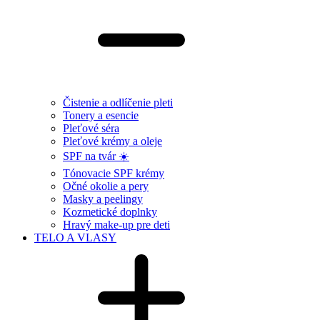
Čistenie a odlíčenie pleti
Tonery a esencie
Pleťové séra
Pleťové krémy a oleje
SPF na tvár ☀️
Tónovacie SPF krémy
Očné okolie a pery
Masky a peelingy
Kozmetické doplnky
Hravý make-up pre deti
TELO A VLASY