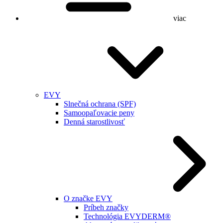
viac
EVY
Slnečná ochrana (SPF)
Samoopaľovacie peny
Denná starostlivosť
O značke EVY
Príbeh značky
Technológia EVYDERM®