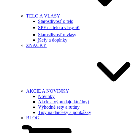
TELO A VLASY
Starostlivosť o telo
SPF na telo a vlasy ☀️
Starostlivosť o vlasy
Kefy a doplnky
ZNAČKY
AKCIE A NOVINKY
Novinky
Akcie a výpredaj
(aktuálny)
Výhodné sety a rutiny
Tipy na darčeky a poukážky
BLOG