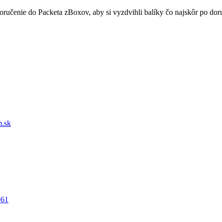
doručenie do Packeta zBoxov, aby si vyzdvihli balíky čo najskôr po d
.sk
061