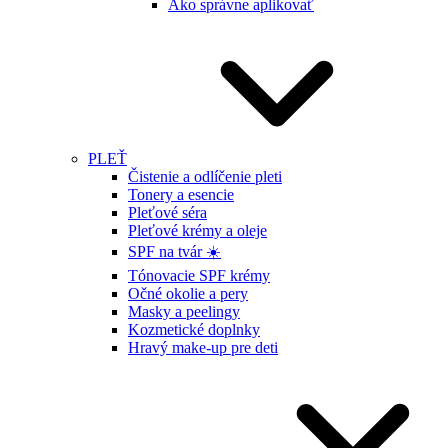
Ako správne aplikovať
PLEŤ
Čistenie a odlíčenie pleti
Tonery a esencie
Pleťové séra
Pleťové krémy a oleje
SPF na tvár ☀️
Tónovacie SPF krémy
Očné okolie a pery
Masky a peelingy
Kozmetické doplnky
Hravý make-up pre deti