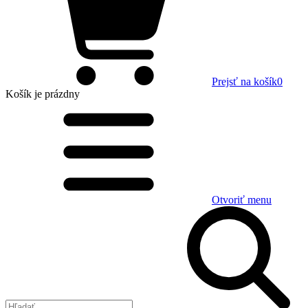
Prejsť na košík
0
Košík
je prázdny
Otvoriť menu