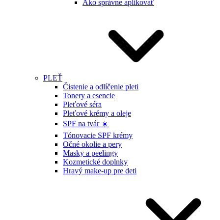
Ako správne aplikovať
PLEŤ
Čistenie a odlíčenie pleti
Tonery a esencie
Pleťové séra
Pleťové krémy a oleje
SPF na tvár ☀️
Tónovacie SPF krémy
Očné okolie a pery
Masky a peelingy
Kozmetické doplnky
Hravý make-up pre deti