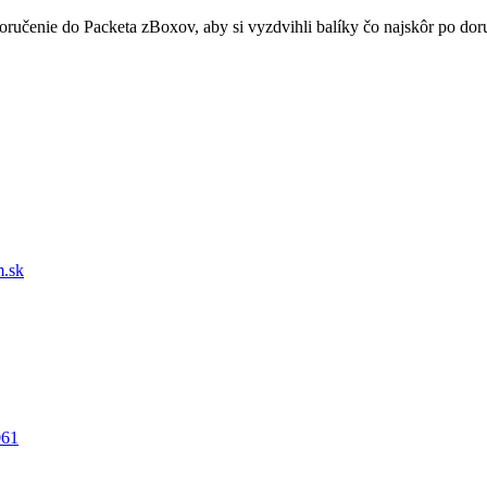
doručenie do Packeta zBoxov, aby si vyzdvihli balíky čo najskôr po d
.sk
061