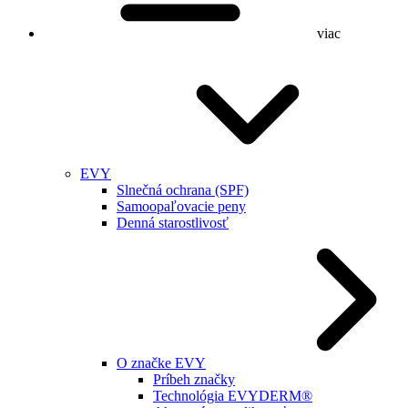
viac
EVY
Slnečná ochrana (SPF)
Samoopaľovacie peny
Denná starostlivosť
O značke EVY
Príbeh značky
Technológia EVYDERM®