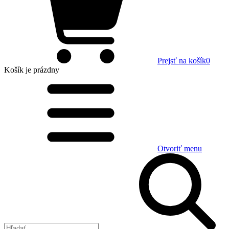
Prejsť na košík
0
Košík
je prázdny
Otvoriť menu