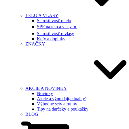
TELO A VLASY
Starostlivosť o telo
SPF na telo a vlasy ☀️
Starostlivosť o vlasy
Kefy a doplnky
ZNAČKY
AKCIE A NOVINKY
Novinky
Akcie a výpredaj
(aktuálny)
Výhodné sety a rutiny
Tipy na darčeky a poukážky
BLOG