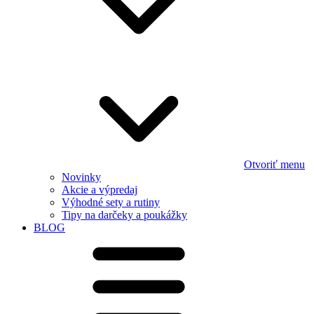
Otvoriť menu
Novinky
Akcie a výpredaj
Výhodné sety a rutiny
Tipy na darčeky a poukážky
BLOG