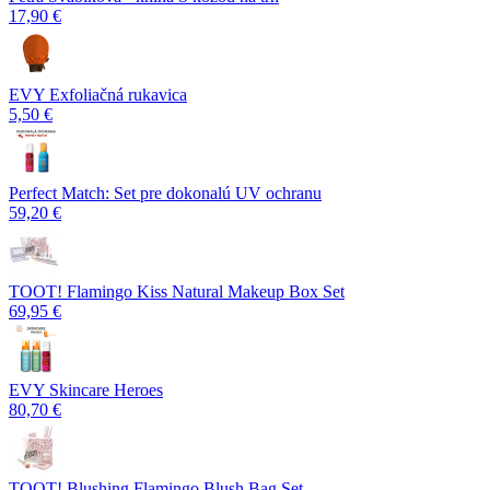
17,90 €
EVY Exfoliačná rukavica
5,50 €
Perfect Match: Set pre dokonalú UV ochranu
59,20 €
TOOT! Flamingo Kiss Natural Makeup Box Set
69,95 €
EVY Skincare Heroes
80,70 €
TOOT! Blushing Flamingo Blush Bag Set