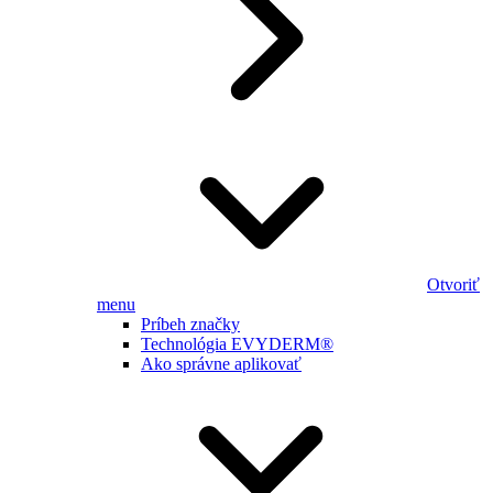
Otvoriť
menu
Príbeh značky
Technológia EVYDERM®
Ako správne aplikovať