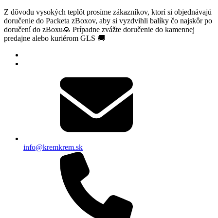
Z dôvodu vysokých teplôt prosíme zákazníkov, ktorí si objednávajú
doručenie do Packeta zBoxov, aby si vyzdvihli balíky čo najskôr po
doručení do zBoxu🙏 Prípadne zvážte doručenie do kamennej
predajne alebo kuriérom GLS 🚚
info@kremkrem.sk