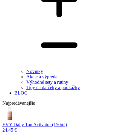
Novinky
Akcie a výpredaj
Výhodné sety a rutiny
Tipy na darčeky a poukážky
BLOG
Najpredávanejšie
EVY Daily Tan Activator (150ml)
24,45 €