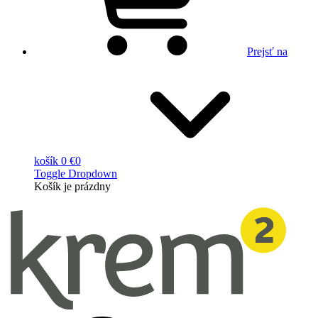
Prejsť na
košík
0 €
0
Toggle Dropdown
Košík
je prázdny