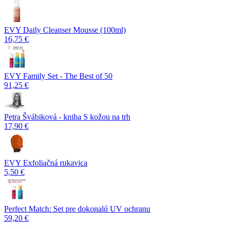
EVY Daily Cleanser Mousse (100ml)
16,75 €
EVY Family Set - The Best of 50
91,25 €
Petra Švábiková - kniha S kožou na trh
17,90 €
EVY Exfoliačná rukavica
5,50 €
Perfect Match: Set pre dokonalú UV ochranu
59,20 €