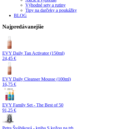
Výhodné sety a rutiny
Tipy na darčeky a poukážky
BLOG
Najpredávanejšie
EVY Daily Tan Activator (150ml)
24,45 €
EVY Daily Cleanser Mousse (100ml)
16,75 €
EVY Family Set - The Best of 50
91,25 €
Petra Švábiková - kniha S kožou na trh