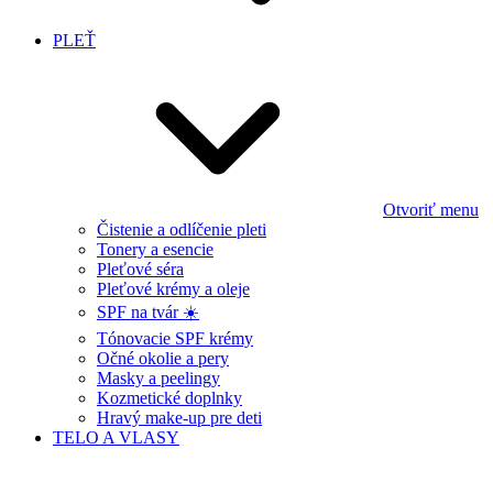
PLEŤ
Otvoriť menu
Čistenie a odlíčenie pleti
Tonery a esencie
Pleťové séra
Pleťové krémy a oleje
SPF na tvár ☀️
Tónovacie SPF krémy
Očné okolie a pery
Masky a peelingy
Kozmetické doplnky
Hravý make-up pre deti
TELO A VLASY