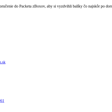
doručenie do Packeta zBoxov, aby si vyzdvihli balíky čo najskôr po d
.sk
061