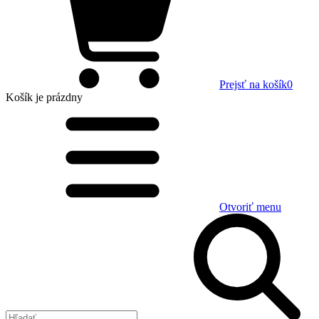
Prejsť na košík
0
Košík
je prázdny
Otvoriť menu