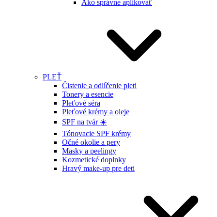
Ako správne aplikovať
PLEŤ
Čistenie a odlíčenie pleti
Tonery a esencie
Pleťové séra
Pleťové krémy a oleje
SPF na tvár ☀️
Tónovacie SPF krémy
Očné okolie a pery
Masky a peelingy
Kozmetické doplnky
Hravý make-up pre deti