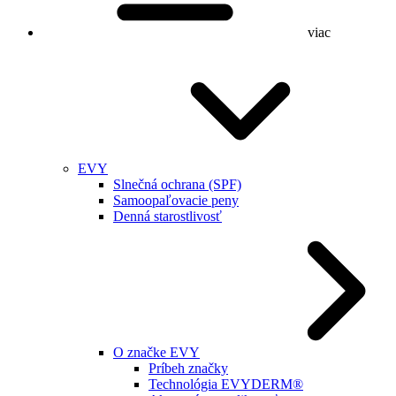
viac
EVY
Slnečná ochrana (SPF)
Samoopaľovacie peny
Denná starostlivosť
O značke EVY
Príbeh značky
Technológia EVYDERM®