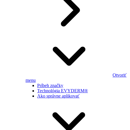
Otvoriť
menu
Príbeh značky
Technológia EVYDERM®
Ako správne aplikovať