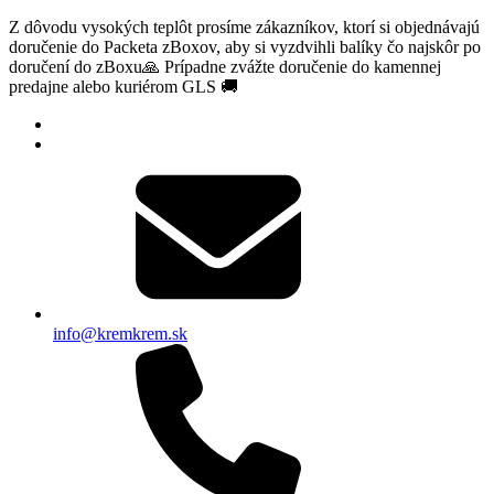
Z dôvodu vysokých teplôt prosíme zákazníkov, ktorí si objednávajú
doručenie do Packeta zBoxov, aby si vyzdvihli balíky čo najskôr po
doručení do zBoxu🙏 Prípadne zvážte doručenie do kamennej
predajne alebo kuriérom GLS 🚚
info@kremkrem.sk