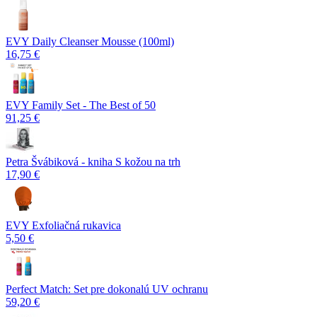
EVY Daily Cleanser Mousse (100ml)
16,75 €
EVY Family Set - The Best of 50
91,25 €
Petra Švábiková - kniha S kožou na trh
17,90 €
EVY Exfoliačná rukavica
5,50 €
Perfect Match: Set pre dokonalú UV ochranu
59,20 €