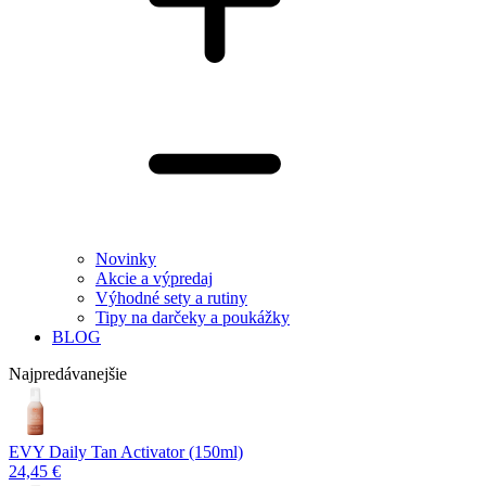
Novinky
Akcie a výpredaj
Výhodné sety a rutiny
Tipy na darčeky a poukážky
BLOG
Najpredávanejšie
EVY Daily Tan Activator (150ml)
24,45 €