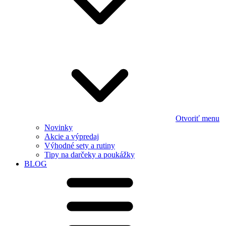
Otvoriť menu
Novinky
Akcie a výpredaj
Výhodné sety a rutiny
Tipy na darčeky a poukážky
BLOG