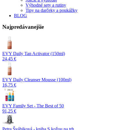
Výhodné sety a rutiny
Tipy na darčeky a poukážky
BLOG
Najpredávanejšie
EVY Daily Tan Activator (150ml)
24,45 €
EVY Daily Cleanser Mousse (100ml)
16,75 €
EVY Family Set - The Best of 50
91,25 €
Petra Švábiková - kniha S kožou na trh