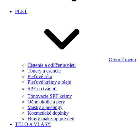
PLEŤ
Otvoriť menu
Čistenie a odlíčenie pleti
Tonery a esencie
Pleťové séra
Pleťové krémy a oleje
SPF na tvár ☀️
Tónovacie SPF krémy
Očné okolie a pery
Masky a peelingy
Kozmetické doplnky
Hravý make-up pre deti
TELO A VLASY