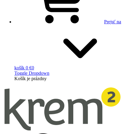
Prejsť na
košík
0 €
0
Toggle Dropdown
Košík
je prázdny