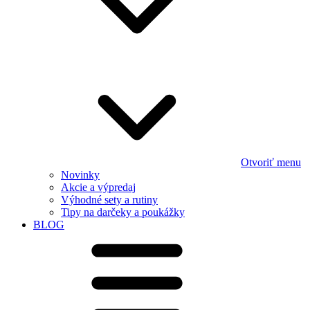
Otvoriť menu
Novinky
Akcie a výpredaj
Výhodné sety a rutiny
Tipy na darčeky a poukážky
BLOG