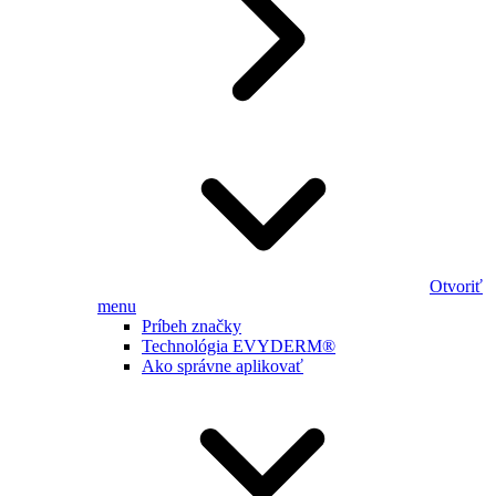
Otvoriť
menu
Príbeh značky
Technológia EVYDERM®
Ako správne aplikovať