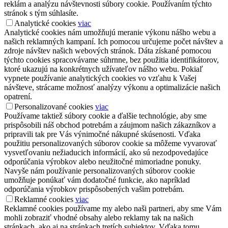
reklám a analýzu návštevnosti súbory cookie. Používaním týchto
stránok s tým súhlasíte.
Analytické cookies
viac
Analytické cookies nám umožňujú meranie výkonu nášho webu a
našich reklamných kampaní. Ich pomocou určujeme počet návštev a
zdroje návštev našich webových stránok. Dáta získané pomocou
týchto cookies spracovávame súhrnne, bez použitia identifikátorov,
ktoré ukazujú na konkrétnych užívateľov nášho webu. Pokiaľ
vypnete používanie analytických cookies vo vzťahu k Vašej
návšteve, strácame možnosť analýzy výkonu a optimalizácie našich
opatrení.
Personalizované cookies
viac
Používame taktiež súbory cookie a ďalšie technológie, aby sme
prispôsobili náš obchod potrebám a záujmom našich zákazníkov a
pripravili tak pre Vás výnimočné nákupné skúsenosti. Vďaka
použitiu personalizovaných súborov cookie sa môžeme vyvarovať
vysvetľovaniu nežiaducich informácií, ako sú nezodpovedajúce
odporúčania výrobkov alebo neužitočné mimoriadne ponuky.
Navyše nám používanie personalizovaných súborov cookie
umožňuje ponúkať vám dodatočné funkcie, ako napríklad
odporúčania výrobkov prispôsobených vašim potrebám.
Reklamné cookies
viac
Reklamné cookies používame my alebo naši partneri, aby sme Vám
mohli zobraziť vhodné obsahy alebo reklamy tak na našich
stránkach, ako aj na stránkach tretích subjektov. Vďaka tomu