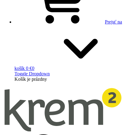
Prejsť na
košík
0 €
0
Toggle Dropdown
Košík
je prázdny