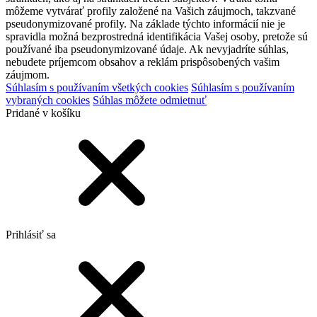
môžeme vytvárať profily založené na Vašich záujmoch, takzvané
pseudonymizované profily. Na základe týchto informácií nie je
spravidla možná bezprostredná identifikácia Vašej osoby, pretože sú
používané iba pseudonymizované údaje. Ak nevyjadríte súhlas,
nebudete príjemcom obsahov a reklám prispôsobených vašim
záujmom.
Súhlasím s používaním všetkých cookies
Súhlasím s používaním
vybraných cookies
Súhlas môžete odmietnuť
Pridané v košíku
Prihlásiť sa