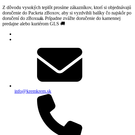
Z dôvodu vysokých teplôt prosíme zákazníkov, ktorí si objednávajú
doručenie do Packeta zBoxov, aby si vyzdvihli balíky čo najskôr po
doručení do zBoxu🙏 Prípadne zvážte doručenie do kamennej
predajne alebo kuriérom GLS 🚚
info@kremkrem.sk