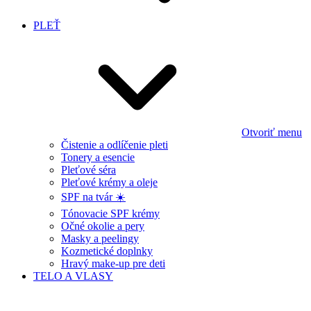
PLEŤ
Otvoriť menu
Čistenie a odlíčenie pleti
Tonery a esencie
Pleťové séra
Pleťové krémy a oleje
SPF na tvár ☀️
Tónovacie SPF krémy
Očné okolie a pery
Masky a peelingy
Kozmetické doplnky
Hravý make-up pre deti
TELO A VLASY