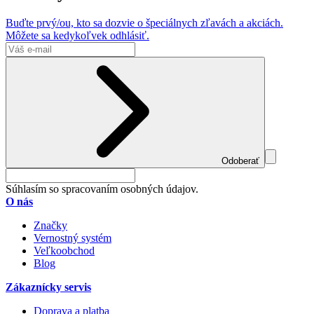
Buďte prvý/ou, kto sa dozvie o špeciálnych zľavách a akciách.
Môžete sa kedykoľvek odhlásiť.
Odoberať
Súhlasím so spracovaním osobných údajov.
O nás
Značky
Vernostný systém
Veľkoobchod
Blog
Zákaznícky servis
Doprava a platba