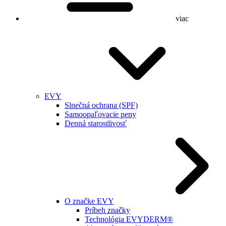
viac
EVY
Slnečná ochrana (SPF)
Samoopaľovacie peny
Denná starostlivosť
O značke EVY
Príbeh značky
Technológia EVYDERM®