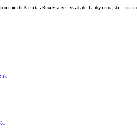
doručenie do Packeta zBoxov, aby si vyzdvihli balíky čo najskôr po d
.sk
061