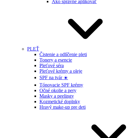
Ako správne aplikovať
PLEŤ
Čistenie a odlíčenie pleti
Tonery a esencie
Pleťové séra
Pleťové krémy a oleje
SPF na tvár ☀️
Tónovacie SPF krémy
Očné okolie a pery
Masky a peelingy
Kozmetické doplnky
Hravý make-up pre deti