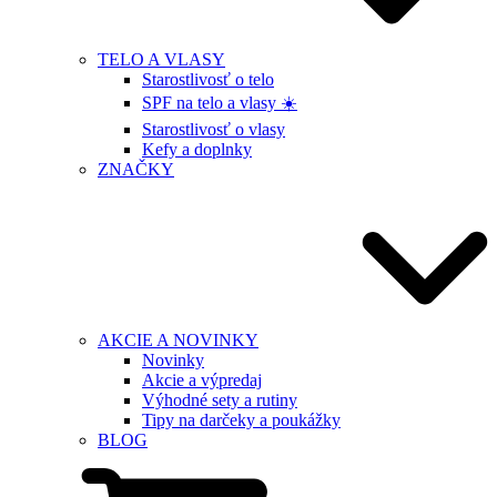
TELO A VLASY
Starostlivosť o telo
SPF na telo a vlasy ☀️
Starostlivosť o vlasy
Kefy a doplnky
ZNAČKY
AKCIE A NOVINKY
Novinky
Akcie a výpredaj
Výhodné sety a rutiny
Tipy na darčeky a poukážky
BLOG