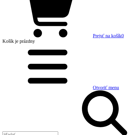
Prejsť na košík
0
Košík
je prázdny
Otvoriť menu