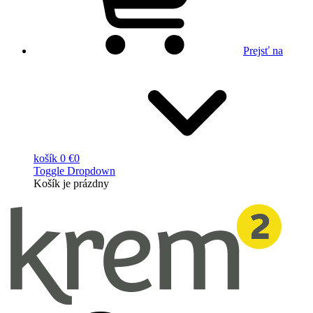
Prejsť na
košík
0 €
0
Toggle Dropdown
Košík
je prázdny