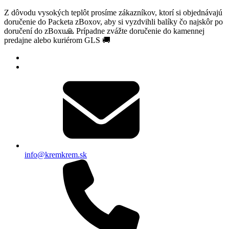
Z dôvodu vysokých teplôt prosíme zákazníkov, ktorí si objednávajú
doručenie do Packeta zBoxov, aby si vyzdvihli balíky čo najskôr po
doručení do zBoxu🙏 Prípadne zvážte doručenie do kamennej
predajne alebo kuriérom GLS 🚚
info@kremkrem.sk