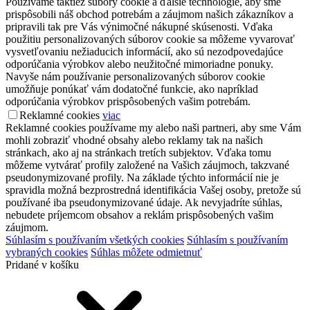
Používame taktiež súbory cookie a ďalšie technológie, aby sme
prispôsobili náš obchod potrebám a záujmom našich zákazníkov a
pripravili tak pre Vás výnimočné nákupné skúsenosti. Vďaka
použitiu personalizovaných súborov cookie sa môžeme vyvarovať
vysvetľovaniu nežiaducich informácií, ako sú nezodpovedajúce
odporúčania výrobkov alebo neužitočné mimoriadne ponuky.
Navyše nám používanie personalizovaných súborov cookie
umožňuje ponúkať vám dodatočné funkcie, ako napríklad
odporúčania výrobkov prispôsobených vašim potrebám.
Reklamné cookies
viac
Reklamné cookies používame my alebo naši partneri, aby sme Vám
mohli zobraziť vhodné obsahy alebo reklamy tak na našich
stránkach, ako aj na stránkach tretích subjektov. Vďaka tomu
môžeme vytvárať profily založené na Vašich záujmoch, takzvané
pseudonymizované profily. Na základe týchto informácií nie je
spravidla možná bezprostredná identifikácia Vašej osoby, pretože sú
používané iba pseudonymizované údaje. Ak nevyjadríte súhlas,
nebudete príjemcom obsahov a reklám prispôsobených vašim
záujmom.
Súhlasím s používaním všetkých cookies
Súhlasím s používaním
vybraných cookies
Súhlas môžete odmietnuť
Pridané v košíku