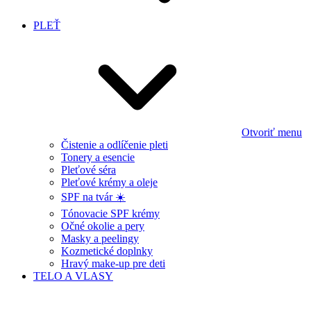
PLEŤ
Otvoriť menu
Čistenie a odlíčenie pleti
Tonery a esencie
Pleťové séra
Pleťové krémy a oleje
SPF na tvár ☀️
Tónovacie SPF krémy
Očné okolie a pery
Masky a peelingy
Kozmetické doplnky
Hravý make-up pre deti
TELO A VLASY