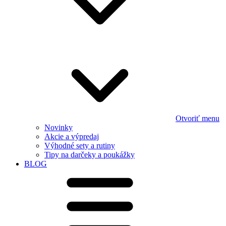
Otvoriť menu
Novinky
Akcie a výpredaj
Výhodné sety a rutiny
Tipy na darčeky a poukážky
BLOG