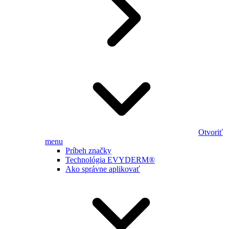
Otvoriť
menu
Príbeh značky
Technológia EVYDERM®
Ako správne aplikovať