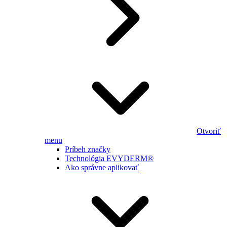
Otvoriť
menu
Príbeh značky
Technológia EVYDERM®
Ako správne aplikovať