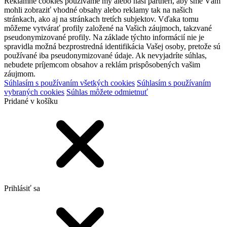
Reklamné cookies používame my alebo naši partneri, aby sme Vám
mohli zobraziť vhodné obsahy alebo reklamy tak na našich
stránkach, ako aj na stránkach tretích subjektov. Vďaka tomu
môžeme vytvárať profily založené na Vašich záujmoch, takzvané
pseudonymizované profily. Na základe týchto informácií nie je
spravidla možná bezprostredná identifikácia Vašej osoby, pretože sú
používané iba pseudonymizované údaje. Ak nevyjadríte súhlas,
nebudete príjemcom obsahov a reklám prispôsobených vašim
záujmom.
Súhlasím s používaním všetkých cookies
Súhlasím s používaním
vybraných cookies
Súhlas môžete odmietnuť
Pridané v košíku
Prihlásiť sa