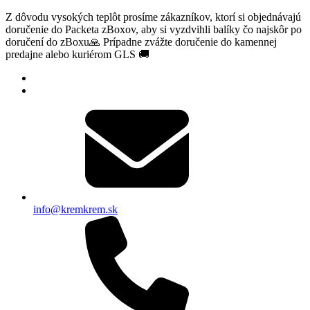
Z dôvodu vysokých teplôt prosíme zákazníkov, ktorí si objednávajú
doručenie do Packeta zBoxov, aby si vyzdvihli balíky čo najskôr po
doručení do zBoxu🙏 Prípadne zvážte doručenie do kamennej
predajne alebo kuriérom GLS 🚚
info@kremkrem.sk