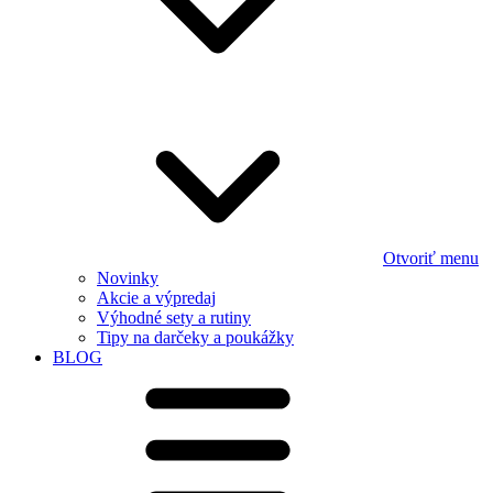
Otvoriť menu
Novinky
Akcie a výpredaj
Výhodné sety a rutiny
Tipy na darčeky a poukážky
BLOG