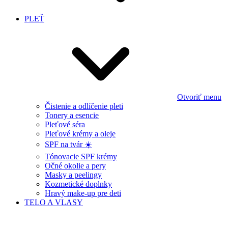
PLEŤ
Otvoriť menu
Čistenie a odlíčenie pleti
Tonery a esencie
Pleťové séra
Pleťové krémy a oleje
SPF na tvár ☀️
Tónovacie SPF krémy
Očné okolie a pery
Masky a peelingy
Kozmetické doplnky
Hravý make-up pre deti
TELO A VLASY