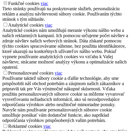
Funkčné cookies
viac
Tieto stránky používajú na poskytovanie služieb, personalizáciu
reklám a analýzu návštevnosti súbory cookie. Používaním týchto
stránok s tým súhlasíte.
Analytické cookies
viac
Analytické cookies nám umožňujú meranie výkonu nášho webu a
našich reklamných kampaní. Ich pomocou určujeme počet návštev a
zdroje návštev našich webových stránok. Dáta získané pomocou
týchto cookies spracovávame súhrnne, bez použitia identifikátorov,
ktoré ukazujú na konkrétnych užívateľov nášho webu. Pokiaľ
vypnete používanie analytických cookies vo vzťahu k Vašej
návšteve, strácame možnosť analýzy výkonu a optimalizácie našich
opatrení.
Personalizované cookies
viac
Používame taktiež súbory cookie a ďalšie technológie, aby sme
prispôsobili náš obchod potrebám a záujmom našich zákazníkov a
pripravili tak pre Vás výnimočné nákupné skúsenosti. Vďaka
použitiu personalizovaných súborov cookie sa môžeme vyvarovať
vysvetľovaniu nežiaducich informácií, ako sú nezodpovedajúce
odporúčania výrobkov alebo neužitočné mimoriadne ponuky.
Navyše nám používanie personalizovaných súborov cookie
umožňuje ponúkať vám dodatočné funkcie, ako napríklad
odporúčania výrobkov prispôsobených vašim potrebám.
Reklamné cookies
viac