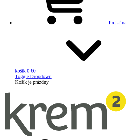
Prejsť na
košík
0 €
0
Toggle Dropdown
Košík
je prázdny