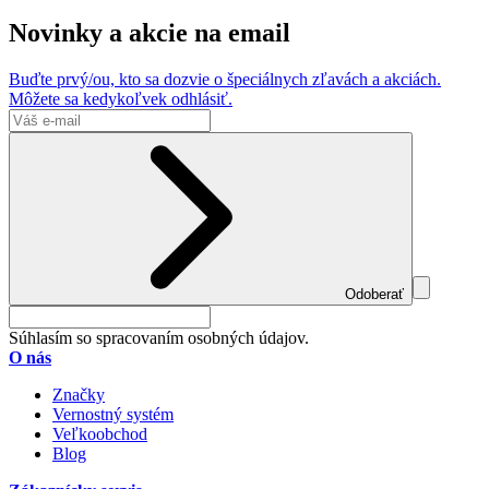
Novinky a akcie na email
Buďte prvý/ou, kto sa dozvie o špeciálnych zľavách a akciách.
Môžete sa kedykoľvek odhlásiť.
Odoberať
Súhlasím so spracovaním osobných údajov.
O nás
Značky
Vernostný systém
Veľkoobchod
Blog