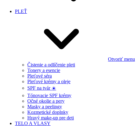
PLEŤ
Otvoriť menu
Čistenie a odlíčenie pleti
Tonery a esencie
Pleťové séra
Pleťové krémy a oleje
SPF na tvár ☀️
Tónovacie SPF krémy
Očné okolie a pery
Masky a peelingy
Kozmetické doplnky
Hravý make-up pre deti
TELO A VLASY