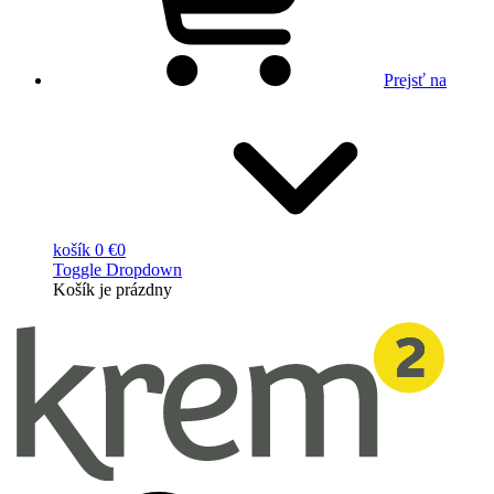
Prejsť na
košík
0 €
0
Toggle Dropdown
Košík
je prázdny