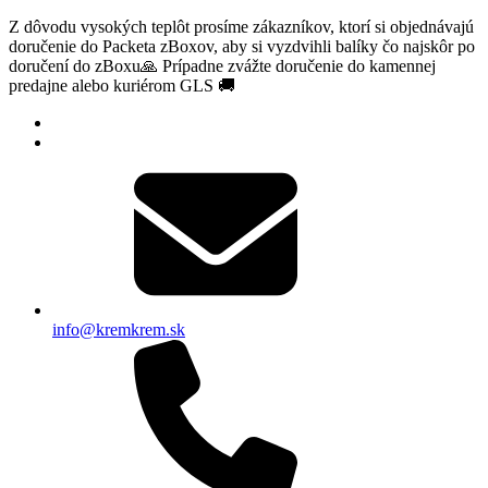
Z dôvodu vysokých teplôt prosíme zákazníkov, ktorí si objednávajú
doručenie do Packeta zBoxov, aby si vyzdvihli balíky čo najskôr po
doručení do zBoxu🙏 Prípadne zvážte doručenie do kamennej
predajne alebo kuriérom GLS 🚚
info@kremkrem.sk