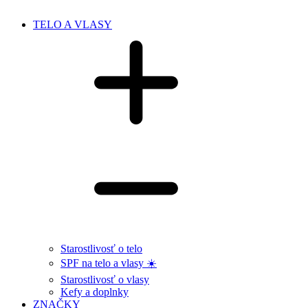
TELO A VLASY
Starostlivosť o telo
SPF na telo a vlasy ☀️
Starostlivosť o vlasy
Kefy a doplnky
ZNAČKY