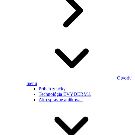
Otvoriť
menu
Príbeh značky
Technológia EVYDERM®
Ako správne aplikovať