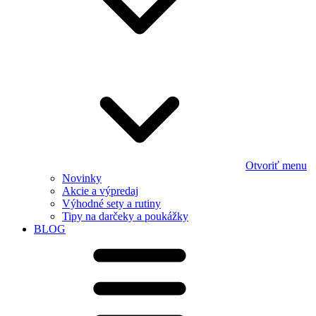
Otvoriť menu
Novinky
Akcie a výpredaj
Výhodné sety a rutiny
Tipy na darčeky a poukážky
BLOG