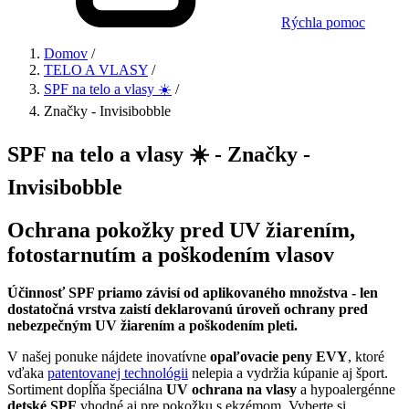
Rýchla pomoc
Domov
/
TELO A VLASY
/
SPF na telo a vlasy ☀️
/
Značky - Invisibobble
SPF na telo a vlasy ☀️ - Značky -
Invisibobble
Ochrana pokožky pred UV žiarením,
fotostarnutím a poškodením vlasov
Účinnosť SPF priamo závisí od aplikovaného množstva - len
dostatočná vrstva zaistí deklarovanú úroveň ochrany pred
nebezpečným UV žiarením a poškodením pleti.
V našej ponuke nájdete inovatívne
opaľovacie peny EVY
, ktoré
vďaka
patentovanej technológii
nelepia a vydržia kúpanie aj šport.
Sortiment dopĺňa špeciálna
UV ochrana na vlasy
a hypoalergénne
detské SPF
vhodné aj pre pokožku s ekzémom. Vyberte si