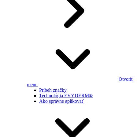
Otvoriť
menu
Príbeh značky
Technológia EVYDERM®
Ako správne aplikovať