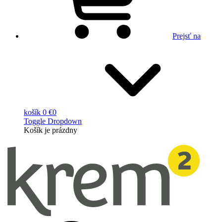
Prejsť na
košík
0 €
0
Toggle Dropdown
Košík
je prázdny