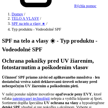
Rýchla pomoc
Domov
/
TELO A VLASY
/
SPF na telo a vlasy ☀️
/
Typ produktu - Vodeodolné SPF
SPF na telo a vlasy ☀️ - Typ produktu -
Vodeodolné SPF
Ochrana pokožky pred UV žiarením,
fotostarnutím a poškodením vlasov
Účinnosť SPF priamo závisí od aplikovaného množstva - len
dostatočná vrstva zaistí deklarovanú úroveň ochrany pred
nebezpečným UV žiarením a poškodením pleti.
V našej ponuke nájdete inovatívne
opaľovacie peny EVY
, ktoré
vďaka
patentovanej technológii
nelepia a vydržia kúpanie aj šport.
Sortiment dopĺňa špeciálna
UV ochrana na vlasy
a hypoalergénne
detské SPF
vhodné aj pre pokožku s ekzémom. Vyberte si