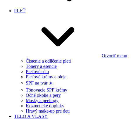
PLEŤ
Otvoriť menu
Čistenie a odlíčenie pleti
Tonery a esencie
Pleťové séra
Pleťové krémy a oleje
SPF na tvár ☀️
Tónovacie SPF krémy
Očné okolie a pery
Masky a peelingy
Kozmetické doplnky
Hravý make-up pre deti
TELO A VLASY