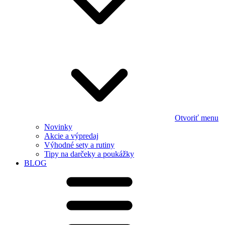
Otvoriť menu
Novinky
Akcie a výpredaj
Výhodné sety a rutiny
Tipy na darčeky a poukážky
BLOG