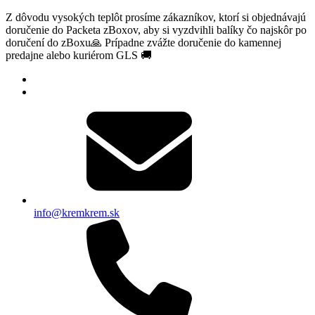
Z dôvodu vysokých teplôt prosíme zákazníkov, ktorí si objednávajú
doručenie do Packeta zBoxov, aby si vyzdvihli balíky čo najskôr po
doručení do zBoxu🙏 Prípadne zvážte doručenie do kamennej
predajne alebo kuriérom GLS 🚚
info@kremkrem.sk