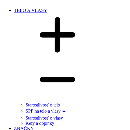
TELO A VLASY
Starostlivosť o telo
SPF na telo a vlasy ☀️
Starostlivosť o vlasy
Kefy a doplnky
ZNAČKY