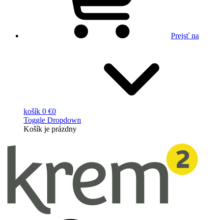
Prejsť na
košík
0 €
0
Toggle Dropdown
Košík
je prázdny