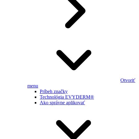
Otvoriť
menu
Príbeh značky
Technológia EVYDERM®
Ako správne aplikovať