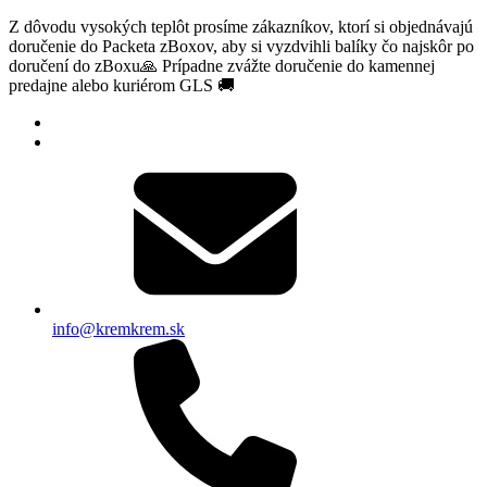
Z dôvodu vysokých teplôt prosíme zákazníkov, ktorí si objednávajú
doručenie do Packeta zBoxov, aby si vyzdvihli balíky čo najskôr po
doručení do zBoxu🙏 Prípadne zvážte doručenie do kamennej
predajne alebo kuriérom GLS 🚚
info@kremkrem.sk