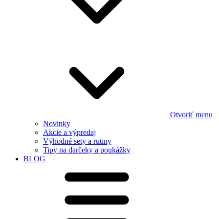
Otvoriť menu
Novinky
Akcie a výpredaj
Výhodné sety a rutiny
Tipy na darčeky a poukážky
BLOG