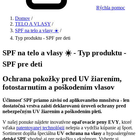
Rýchla pomoc
Domov
/
TELO A VLASY
/
SPF na telo a vlasy ☀️
/
Typ produktu - SPF pre deti
SPF na telo a vlasy ☀️ - Typ produktu -
SPF pre deti
Ochrana pokožky pred UV žiarením,
fotostarnutím a poškodením vlasov
Účinnosť SPF priamo závisí od aplikovaného množstva - len
dostatočná vrstva zaistí deklarovanú úroveň ochrany pred
nebezpečným UV žiarením a poškodením pleti.
V našej ponuke nájdete inovatívne
opaľovacie peny EVY
, ktoré
vďaka
patentovanej technológii
nelepia a vydržia kúpanie aj šport.
Sortiment dopĺňa špeciálna
UV ochrana na vlasy
a hypoalergénne
detské SPF
vhodné aj pre pokožku s ekzémom. Vyberte si