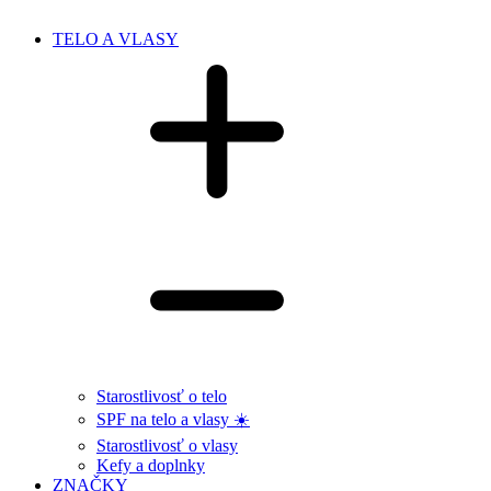
TELO A VLASY
Starostlivosť o telo
SPF na telo a vlasy ☀️
Starostlivosť o vlasy
Kefy a doplnky
ZNAČKY