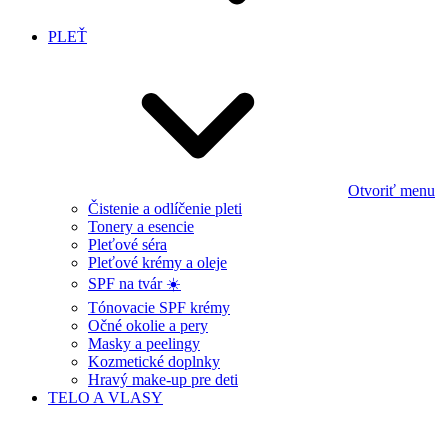
PLEŤ
Otvoriť menu
Čistenie a odlíčenie pleti
Tonery a esencie
Pleťové séra
Pleťové krémy a oleje
SPF na tvár ☀️
Tónovacie SPF krémy
Očné okolie a pery
Masky a peelingy
Kozmetické doplnky
Hravý make-up pre deti
TELO A VLASY