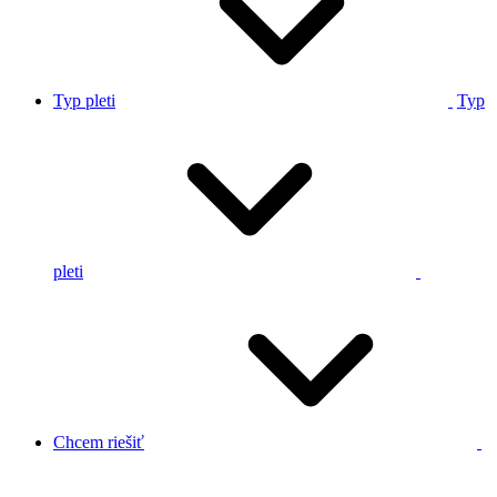
Typ pleti
Typ
pleti
Chcem riešiť