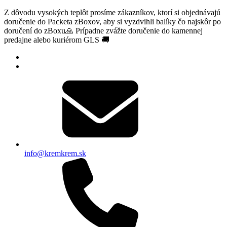
Z dôvodu vysokých teplôt prosíme zákazníkov, ktorí si objednávajú
doručenie do Packeta zBoxov, aby si vyzdvihli balíky čo najskôr po
doručení do zBoxu🙏 Prípadne zvážte doručenie do kamennej
predajne alebo kuriérom GLS 🚚
info@kremkrem.sk