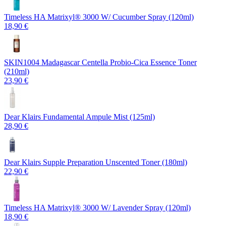
Timeless HA Matrixyl®️ 3000 W/ Cucumber Spray (120ml)
18,90 €
SKIN1004 Madagascar Centella Probio-Cica Essence Toner
(210ml)
23,90 €
Dear Klairs Fundamental Ampule Mist (125ml)
28,90 €
Dear Klairs Supple Preparation Unscented Toner (180ml)
22,90 €
Timeless HA Matrixyl®️ 3000 W/ Lavender Spray (120ml)
18,90 €