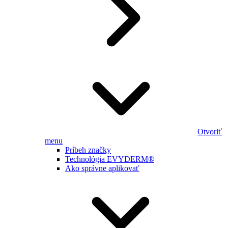
Otvoriť
menu
Príbeh značky
Technológia EVYDERM®
Ako správne aplikovať