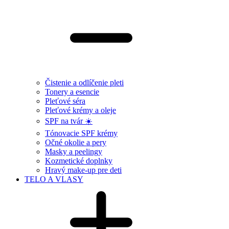
Čistenie a odlíčenie pleti
Tonery a esencie
Pleťové séra
Pleťové krémy a oleje
SPF na tvár ☀️
Tónovacie SPF krémy
Očné okolie a pery
Masky a peelingy
Kozmetické doplnky
Hravý make-up pre deti
TELO A VLASY