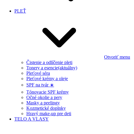
PLEŤ
Otvoriť menu
Čistenie a odlíčenie pleti
Tonery a esencie
(aktuálny)
Pleťové séra
Pleťové krémy a oleje
SPF na tvár ☀️
Tónovacie SPF krémy
Očné okolie a pery
Masky a peelingy
Kozmetické doplnky
Hravý make-up pre deti
TELO A VLASY