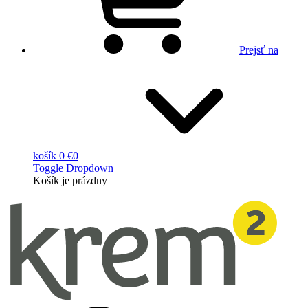
Prejsť na
košík
0 €
0
Toggle Dropdown
Košík
je prázdny