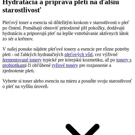
Hydratácia a príprava pleti na ďalšiu
starostlivosť
Pleťový toner a esencia sú dôležitým krokom v starostlivosti o pleť
po čistení. Pomáhajú obnoviť prirodzené pH pokožky, dodávajú
hydratáciu a pripravujú pleť na lepšie vstrebávanie aktívnych látok
zo sér a krémov.
V našej ponuke nájdete pleťové tonery a esencie pre rôzne potreby
pleti - od ľahkých hydratačných
pleťových vôd
, cez výživné
fermentované tonery
typické pre kórejskú kozmetiku, až po
tonery s
probiotikam
i či obľúbené
ryžové tonery
pre rozjasnenie a
zjednotenie pleti.
Vyberte si toner alebo esenciu na mieru a posuňte svoju starostlivosť
o pleť na vyššiu úroveň.