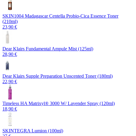
SKIN1004 Madagascar Centella Probio-Cica Essence Toner
(210ml)
23,90 €
Dear Klairs Fundamental Ampule Mist (125ml)
28,90 €
Dear Klairs Supple Preparation Unscented Toner (180ml)
22,90 €
Timeless HA Matrixyl®️ 3000 W/ Lavender Spray (120ml)
18,90 €
SKINTEGRA Lumion (100ml)