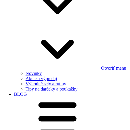
Otvoriť menu
Novinky
Akcie a výpredaj
Výhodné sety a rutiny
Tipy na darčeky a poukážky
BLOG