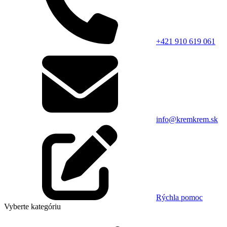
+421 910 619 061
info@kremkrem.sk
Rýchla pomoc
Vyberte kategóriu