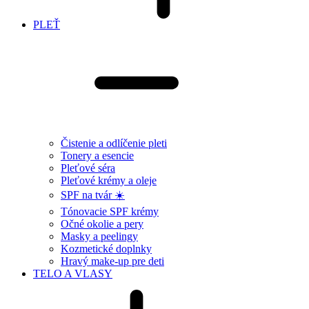
PLEŤ
Čistenie a odlíčenie pleti
Tonery a esencie
Pleťové séra
Pleťové krémy a oleje
SPF na tvár ☀️
Tónovacie SPF krémy
Očné okolie a pery
Masky a peelingy
Kozmetické doplnky
Hravý make-up pre deti
TELO A VLASY