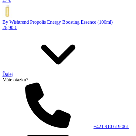
27 €
By Wishtrend Propolis Energy Boosting Essence (100ml)
26,90 €
Ďalej
Máte otázku?
+421 910 619 061