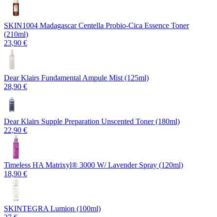
SKIN1004 Madagascar Centella Probio-Cica Essence Toner
(210ml)
23,90 €
Dear Klairs Fundamental Ampule Mist (125ml)
28,90 €
Dear Klairs Supple Preparation Unscented Toner (180ml)
22,90 €
Timeless HA Matrixyl®️ 3000 W/ Lavender Spray (120ml)
18,90 €
SKINTEGRA Lumion (100ml)