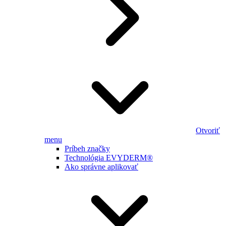
Otvoriť
menu
Príbeh značky
Technológia EVYDERM®
Ako správne aplikovať