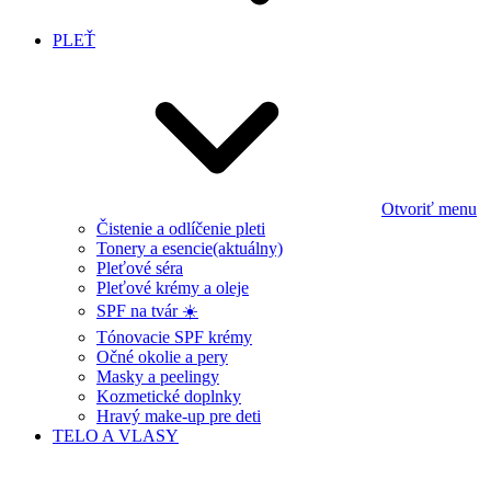
PLEŤ
Otvoriť menu
Čistenie a odlíčenie pleti
Tonery a esencie
(aktuálny)
Pleťové séra
Pleťové krémy a oleje
SPF na tvár ☀️
Tónovacie SPF krémy
Očné okolie a pery
Masky a peelingy
Kozmetické doplnky
Hravý make-up pre deti
TELO A VLASY