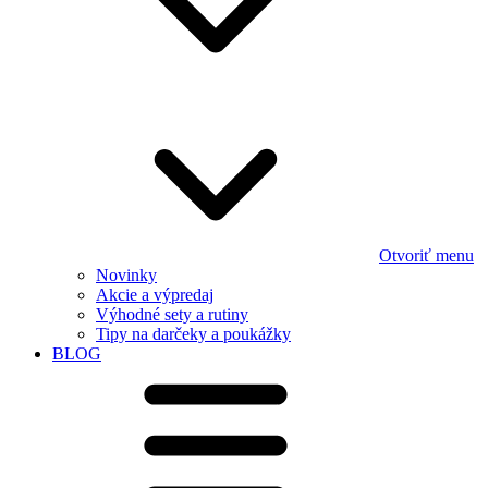
Otvoriť menu
Novinky
Akcie a výpredaj
Výhodné sety a rutiny
Tipy na darčeky a poukážky
BLOG