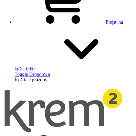
Prejsť na
košík
0 €
0
Toggle Dropdown
Košík
je prázdny