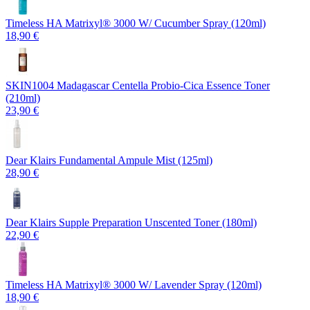
Timeless HA Matrixyl®️ 3000 W/ Cucumber Spray (120ml)
18,90 €
SKIN1004 Madagascar Centella Probio-Cica Essence Toner
(210ml)
23,90 €
Dear Klairs Fundamental Ampule Mist (125ml)
28,90 €
Dear Klairs Supple Preparation Unscented Toner (180ml)
22,90 €
Timeless HA Matrixyl®️ 3000 W/ Lavender Spray (120ml)
18,90 €