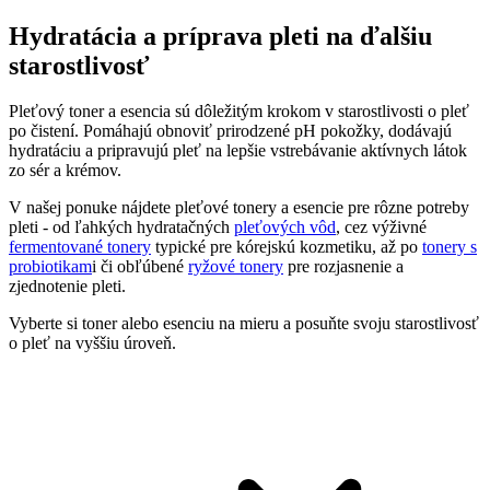
Hydratácia a príprava pleti na ďalšiu
starostlivosť
Pleťový toner a esencia sú dôležitým krokom v starostlivosti o pleť
po čistení. Pomáhajú obnoviť prirodzené pH pokožky, dodávajú
hydratáciu a pripravujú pleť na lepšie vstrebávanie aktívnych látok
zo sér a krémov.
V našej ponuke nájdete pleťové tonery a esencie pre rôzne potreby
pleti - od ľahkých hydratačných
pleťových vôd
, cez výživné
fermentované tonery
typické pre kórejskú kozmetiku, až po
tonery s
probiotikam
i či obľúbené
ryžové tonery
pre rozjasnenie a
zjednotenie pleti.
Vyberte si toner alebo esenciu na mieru a posuňte svoju starostlivosť
o pleť na vyššiu úroveň.