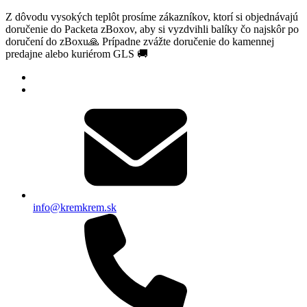
Z dôvodu vysokých teplôt prosíme zákazníkov, ktorí si objednávajú
doručenie do Packeta zBoxov, aby si vyzdvihli balíky čo najskôr po
doručení do zBoxu🙏 Prípadne zvážte doručenie do kamennej
predajne alebo kuriérom GLS 🚚
info@kremkrem.sk