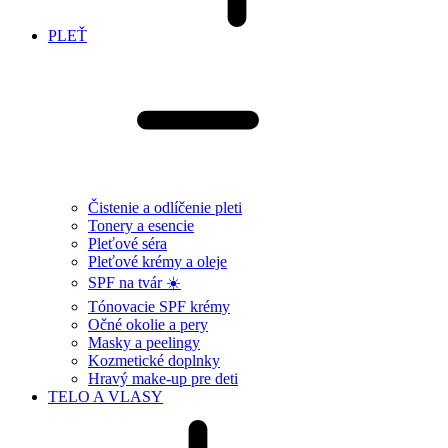
PLEŤ
Čistenie a odlíčenie pleti
Tonery a esencie
Pleťové séra
Pleťové krémy a oleje
SPF na tvár ☀️
Tónovacie SPF krémy
Očné okolie a pery
Masky a peelingy
Kozmetické doplnky
Hravý make-up pre deti
TELO A VLASY