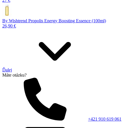
27 €
By Wishtrend Propolis Energy Boosting Essence (100ml)
26,90 €
Ďalej
Máte otázku?
+421 910 619 061