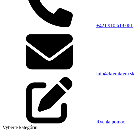
+421 910 619 061
info@kremkrem.sk
Rýchla pomoc
Vyberte kategóriu