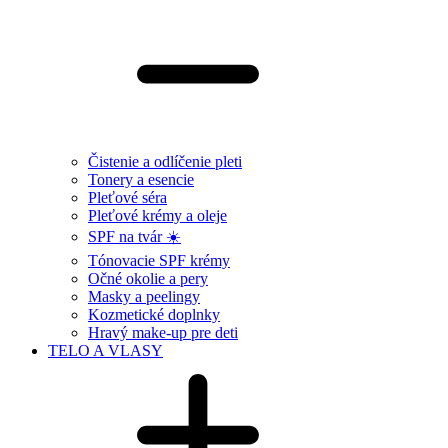
Čistenie a odlíčenie pleti
Tonery a esencie
Pleťové séra
Pleťové krémy a oleje
SPF na tvár ☀️
Tónovacie SPF krémy
Očné okolie a pery
Masky a peelingy
Kozmetické doplnky
Hravý make-up pre deti
TELO A VLASY