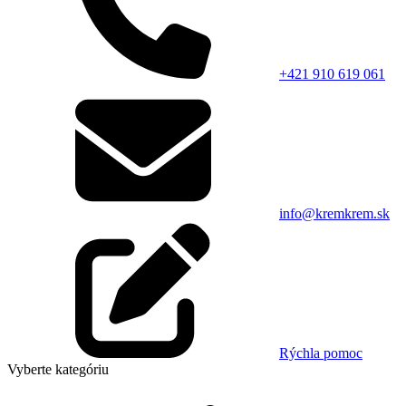
+421 910 619 061
info@kremkrem.sk
Rýchla pomoc
Vyberte kategóriu