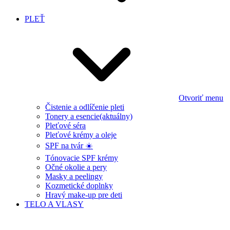
PLEŤ
Otvoriť menu
Čistenie a odlíčenie pleti
Tonery a esencie
(aktuálny)
Pleťové séra
Pleťové krémy a oleje
SPF na tvár ☀️
Tónovacie SPF krémy
Očné okolie a pery
Masky a peelingy
Kozmetické doplnky
Hravý make-up pre deti
TELO A VLASY