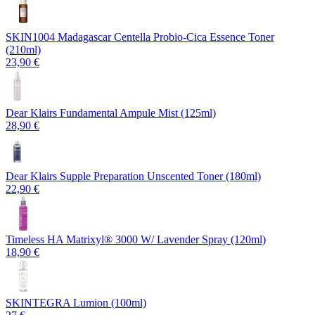
SKIN1004 Madagascar Centella Probio-Cica Essence Toner
(210ml)
23,90 €
Dear Klairs Fundamental Ampule Mist (125ml)
28,90 €
Dear Klairs Supple Preparation Unscented Toner (180ml)
22,90 €
Timeless HA Matrixyl®️ 3000 W/ Lavender Spray (120ml)
18,90 €
SKINTEGRA Lumion (100ml)