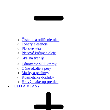
Čistenie a odlíčenie pleti
Tonery a esencie
Pleťové séra
Pleťové krémy a oleje
SPF na tvár ☀️
Tónovacie SPF krémy
Očné okolie a pery
Masky a peelingy
Kozmetické doplnky
Hravý make-up pre deti
TELO A VLASY