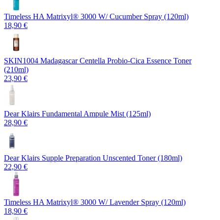
Timeless HA Matrixyl®️ 3000 W/ Cucumber Spray (120ml)
18,90 €
SKIN1004 Madagascar Centella Probio-Cica Essence Toner
(210ml)
23,90 €
Dear Klairs Fundamental Ampule Mist (125ml)
28,90 €
Dear Klairs Supple Preparation Unscented Toner (180ml)
22,90 €
Timeless HA Matrixyl®️ 3000 W/ Lavender Spray (120ml)
18,90 €