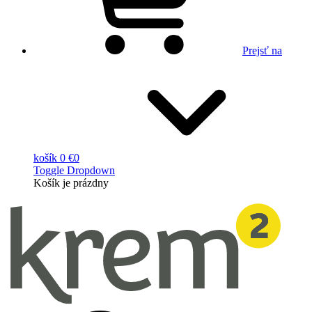
Prejsť na
košík
0 €
0
Toggle Dropdown
Košík
je prázdny