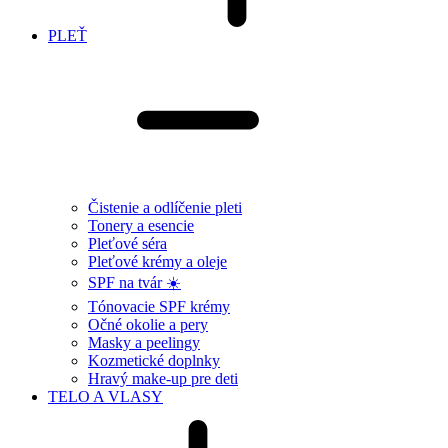
PLEŤ
Čistenie a odlíčenie pleti
Tonery a esencie
Pleťové séra
Pleťové krémy a oleje
SPF na tvár ☀️
Tónovacie SPF krémy
Očné okolie a pery
Masky a peelingy
Kozmetické doplnky
Hravý make-up pre deti
TELO A VLASY