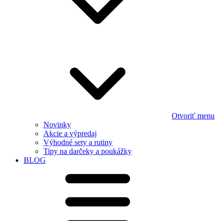
Otvoriť menu
Novinky
Akcie a výpredaj
Výhodné sety a rutiny
Tipy na darčeky a poukážky
BLOG