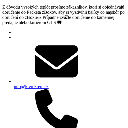
Z dôvodu vysokých teplôt prosíme zákazníkov, ktorí si objednávajú
doručenie do Packeta zBoxov, aby si vyzdvihli balíky čo najskôr po
doručení do zBoxu🙏 Prípadne zvážte doručenie do kamennej
predajne alebo kuriérom GLS 🚚
info@kremkrem.sk