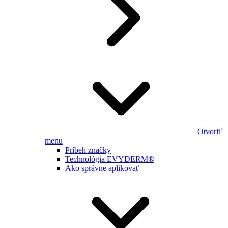
Otvoriť
menu
Príbeh značky
Technológia EVYDERM®
Ako správne aplikovať