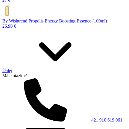
27 €
By Wishtrend Propolis Energy Boosting Essence (100ml)
26,90 €
Ďalej
Máte otázku?
+421 910 619 061