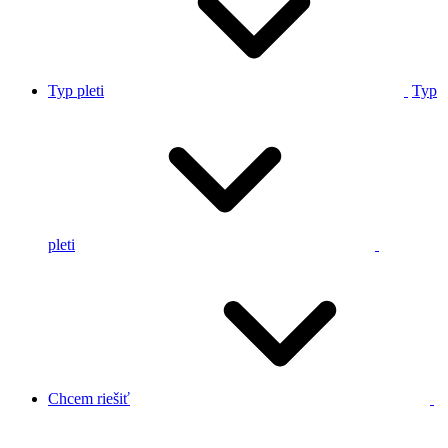
Typ pleti
Typ
pleti
Chcem riešiť