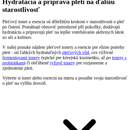
Hydratácia a príprava pleti na ďalšiu
starostlivosť
Pleťový toner a esencia sú dôležitým krokom v starostlivosti o pleť
po čistení. Pomáhajú obnoviť prirodzené pH pokožky, dodávajú
hydratáciu a pripravujú pleť na lepšie vstrebávanie aktívnych látok
zo sér a krémov.
V našej ponuke nájdete pleťové tonery a esencie pre rôzne potreby
pleti - od ľahkých hydratačných
pleťových vôd
, cez výživné
fermentované tonery
typické pre kórejskú kozmetiku, až po
tonery s
probiotikam
i či obľúbené
ryžové tonery
pre rozjasnenie a
zjednotenie pleti.
Vyberte si toner alebo esenciu na mieru a posuňte svoju starostlivosť
o pleť na vyššiu úroveň.