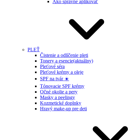
Ako správne aplikovať
PLEŤ
Čistenie a odlíčenie pleti
Tonery a esencie
(aktuálny)
Pleťové séra
Pleťové krémy a oleje
SPF na tvár ☀️
Tónovacie SPF krémy
Očné okolie a pery
Masky a peelingy
Kozmetické doplnky
Hravý make-up pre deti