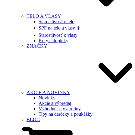
TELO A VLASY
Starostlivosť o telo
SPF na telo a vlasy ☀️
Starostlivosť o vlasy
Kefy a doplnky
ZNAČKY
AKCIE A NOVINKY
Novinky
Akcie a výpredaj
Výhodné sety a rutiny
Tipy na darčeky a poukážky
BLOG