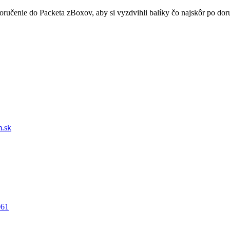
doručenie do Packeta zBoxov, aby si vyzdvihli balíky čo najskôr po d
.sk
061