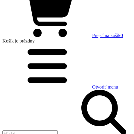
Prejsť na košík
0
Košík
je prázdny
Otvoriť menu