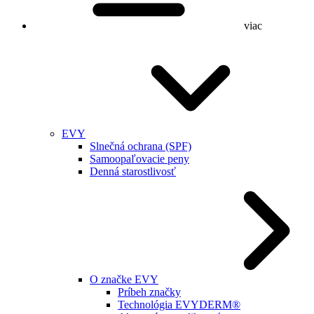
viac
EVY
Slnečná ochrana (SPF)
Samoopaľovacie peny
Denná starostlivosť
O značke EVY
Príbeh značky
Technológia EVYDERM®