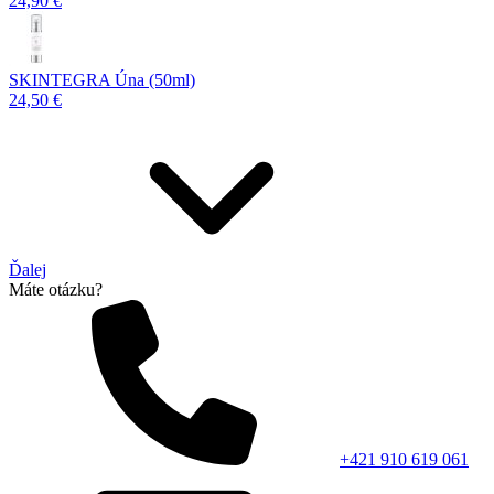
24,90 €
SKINTEGRA Úna (50ml)
24,50 €
Ďalej
Máte otázku?
+421 910 619 061