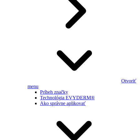
Otvoriť
menu
Príbeh značky
Technológia EVYDERM®
Ako správne aplikovať