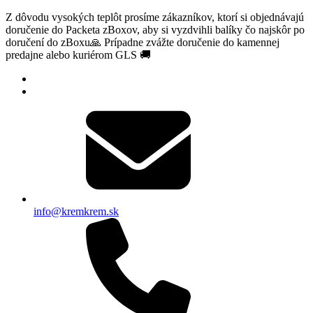
Z dôvodu vysokých teplôt prosíme zákazníkov, ktorí si objednávajú
doručenie do Packeta zBoxov, aby si vyzdvihli balíky čo najskôr po
doručení do zBoxu🙏 Prípadne zvážte doručenie do kamennej
predajne alebo kuriérom GLS 🚚
info@kremkrem.sk