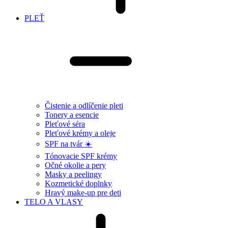
PLEŤ
Čistenie a odlíčenie pleti
Tonery a esencie
Pleťové séra
Pleťové krémy a oleje
SPF na tvár ☀️
Tónovacie SPF krémy
Očné okolie a pery
Masky a peelingy
Kozmetické doplnky
Hravý make-up pre deti
TELO A VLASY