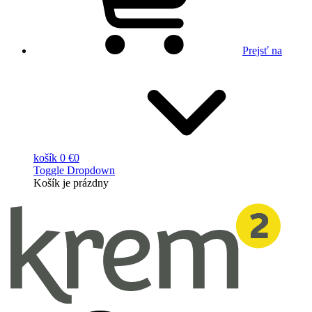
Prejsť na
košík
0 €
0
Toggle Dropdown
Košík
je prázdny