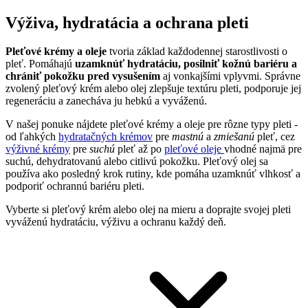
Výživa, hydratácia a ochrana pleti
Pleťové krémy a oleje
tvoria základ každodennej starostlivosti o
pleť. Pomáhajú
uzamknúť hydratáciu, posilniť kožnú bariéru a
chrániť pokožku pred vysušením
aj vonkajšími vplyvmi. Správne
zvolený pleťový krém alebo olej zlepšuje textúru pleti, podporuje jej
regeneráciu a zanecháva ju hebkú a vyváženú.
V našej ponuke nájdete pleťové krémy a oleje pre rôzne typy pleti -
od ľahkých
hydratačných krémov
pre
mastnú
a
zmiešanú
pleť, cez
výživné krémy
pre
suchú
pleť až po
pleťové oleje
vhodné najmä pre
suchú, dehydratovanú alebo citlivú pokožku. Pleťový olej sa
používa ako posledný krok rutiny, kde pomáha uzamknúť vlhkosť a
podporiť ochrannú bariéru pleti.
Vyberte si pleťový krém alebo olej na mieru a doprajte svojej pleti
vyváženú hydratáciu, výživu a ochranu každý deň.