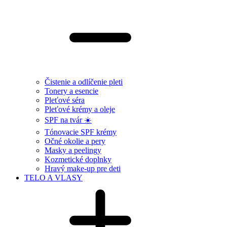
Čistenie a odlíčenie pleti
Tonery a esencie
Pleťové séra
Pleťové krémy a oleje
SPF na tvár ☀️
Tónovacie SPF krémy
Očné okolie a pery
Masky a peelingy
Kozmetické doplnky
Hravý make-up pre deti
TELO A VLASY