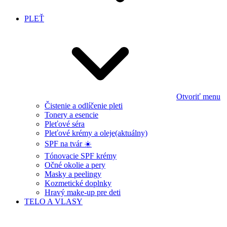
PLEŤ
Otvoriť menu
Čistenie a odlíčenie pleti
Tonery a esencie
Pleťové séra
Pleťové krémy a oleje
(aktuálny)
SPF na tvár ☀️
Tónovacie SPF krémy
Očné okolie a pery
Masky a peelingy
Kozmetické doplnky
Hravý make-up pre deti
TELO A VLASY