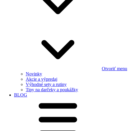
Otvoriť menu
Novinky
Akcie a výpredaj
Výhodné sety a rutiny
Tipy na darčeky a poukážky
BLOG