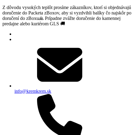
Z dôvodu vysokých teplôt prosíme zákazníkov, ktorí si objednávajú
doručenie do Packeta zBoxov, aby si vyzdvihli balíky čo najskôr po
doručení do zBoxu🙏 Prípadne zvážte doručenie do kamennej
predajne alebo kuriérom GLS 🚚
info@kremkrem.sk