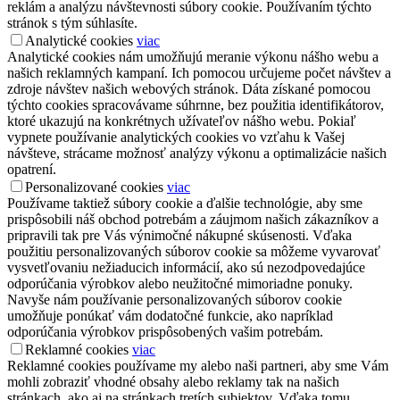
reklám a analýzu návštevnosti súbory cookie. Používaním týchto
stránok s tým súhlasíte.
Analytické cookies
viac
Analytické cookies nám umožňujú meranie výkonu nášho webu a
našich reklamných kampaní. Ich pomocou určujeme počet návštev a
zdroje návštev našich webových stránok. Dáta získané pomocou
týchto cookies spracovávame súhrnne, bez použitia identifikátorov,
ktoré ukazujú na konkrétnych užívateľov nášho webu. Pokiaľ
vypnete používanie analytických cookies vo vzťahu k Vašej
návšteve, strácame možnosť analýzy výkonu a optimalizácie našich
opatrení.
Personalizované cookies
viac
Používame taktiež súbory cookie a ďalšie technológie, aby sme
prispôsobili náš obchod potrebám a záujmom našich zákazníkov a
pripravili tak pre Vás výnimočné nákupné skúsenosti. Vďaka
použitiu personalizovaných súborov cookie sa môžeme vyvarovať
vysvetľovaniu nežiaducich informácií, ako sú nezodpovedajúce
odporúčania výrobkov alebo neužitočné mimoriadne ponuky.
Navyše nám používanie personalizovaných súborov cookie
umožňuje ponúkať vám dodatočné funkcie, ako napríklad
odporúčania výrobkov prispôsobených vašim potrebám.
Reklamné cookies
viac
Reklamné cookies používame my alebo naši partneri, aby sme Vám
mohli zobraziť vhodné obsahy alebo reklamy tak na našich
stránkach, ako aj na stránkach tretích subjektov. Vďaka tomu