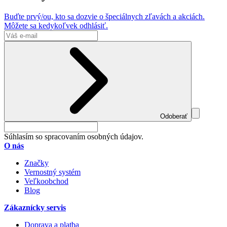
Buďte prvý/ou, kto sa dozvie o špeciálnych zľavách a akciách.
Môžete sa kedykoľvek odhlásiť.
Odoberať
Súhlasím so spracovaním osobných údajov.
O nás
Značky
Vernostný systém
Veľkoobchod
Blog
Zákaznícky servis
Doprava a platba