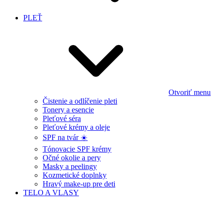
PLEŤ
Otvoriť menu
Čistenie a odlíčenie pleti
Tonery a esencie
Pleťové séra
Pleťové krémy a oleje
SPF na tvár ☀️
Tónovacie SPF krémy
Očné okolie a pery
Masky a peelingy
Kozmetické doplnky
Hravý make-up pre deti
TELO A VLASY