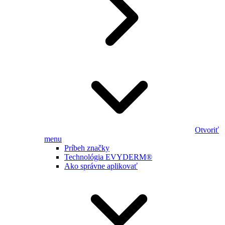
Otvoriť
menu
Príbeh značky
Technológia EVYDERM®
Ako správne aplikovať