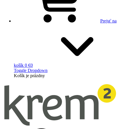
Prejsť na
košík
0 €
0
Toggle Dropdown
Košík
je prázdny