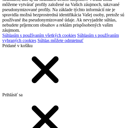
môžeme vytvárať profily založené na Vašich záujmoch, takzvané
pseudonymizované profily. Na základe týchto informácií nie je
spravidla možná bezprostredná identifikácia Vašej osoby, pretože sú
používané iba pseudonymizované údaje. Ak nevyjadríte súhlas,
nebudete príjemcom obsahov a reklám prispôsobených vašim
záujmom.
Súhlasím s používaním všetkých cookies
Súhlasím s používaním
vybraných cookies
Súhlas môžete odmietnuť
Pridané v košíku
Prihlásiť sa