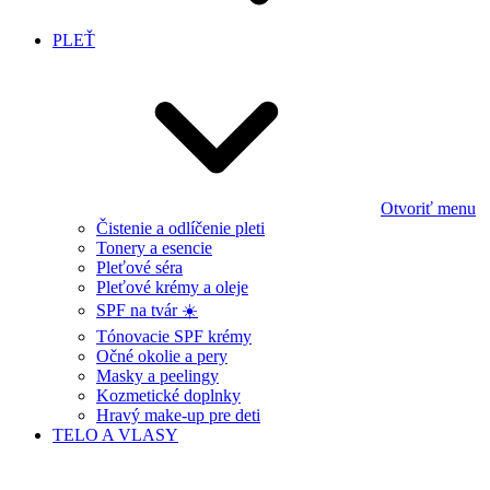
PLEŤ
Otvoriť menu
Čistenie a odlíčenie pleti
Tonery a esencie
Pleťové séra
Pleťové krémy a oleje
SPF na tvár ☀️
Tónovacie SPF krémy
Očné okolie a pery
Masky a peelingy
Kozmetické doplnky
Hravý make-up pre deti
TELO A VLASY