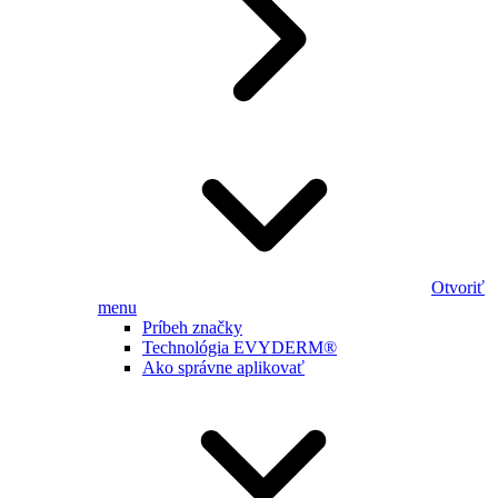
Otvoriť
menu
Príbeh značky
Technológia EVYDERM®
Ako správne aplikovať