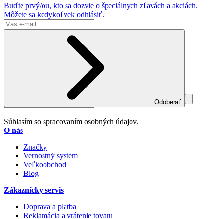
Buďte prvý/ou, kto sa dozvie o špeciálnych zľavách a akciách.
Môžete sa kedykoľvek odhlásiť.
Odoberať
Súhlasím so spracovaním osobných údajov.
O nás
Značky
Vernostný systém
Veľkoobchod
Blog
Zákaznícky servis
Doprava a platba
Reklamácia a vrátenie tovaru