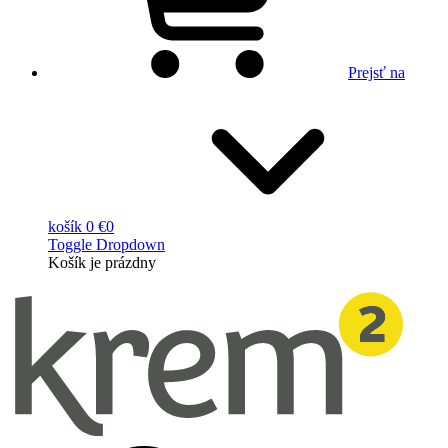
Prejsť na
košík
0 €
0
Toggle Dropdown
Košík
je prázdny