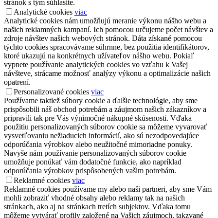
stránok s tým súhlasíte.
Analytické cookies
viac
Analytické cookies nám umožňujú meranie výkonu nášho webu a
našich reklamných kampaní. Ich pomocou určujeme počet návštev a
zdroje návštev našich webových stránok. Dáta získané pomocou
týchto cookies spracovávame súhrnne, bez použitia identifikátorov,
ktoré ukazujú na konkrétnych užívateľov nášho webu. Pokiaľ
vypnete používanie analytických cookies vo vzťahu k Vašej
návšteve, strácame možnosť analýzy výkonu a optimalizácie našich
opatrení.
Personalizované cookies
viac
Používame taktiež súbory cookie a ďalšie technológie, aby sme
prispôsobili náš obchod potrebám a záujmom našich zákazníkov a
pripravili tak pre Vás výnimočné nákupné skúsenosti. Vďaka
použitiu personalizovaných súborov cookie sa môžeme vyvarovať
vysvetľovaniu nežiaducich informácií, ako sú nezodpovedajúce
odporúčania výrobkov alebo neužitočné mimoriadne ponuky.
Navyše nám používanie personalizovaných súborov cookie
umožňuje ponúkať vám dodatočné funkcie, ako napríklad
odporúčania výrobkov prispôsobených vašim potrebám.
Reklamné cookies
viac
Reklamné cookies používame my alebo naši partneri, aby sme Vám
mohli zobraziť vhodné obsahy alebo reklamy tak na našich
stránkach, ako aj na stránkach tretích subjektov. Vďaka tomu
môžeme vytvárať profily založené na Vašich záujmoch, takzvané