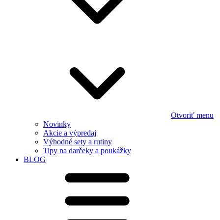
Otvoriť menu
Novinky
Akcie a výpredaj
Výhodné sety a rutiny
Tipy na darčeky a poukážky
BLOG