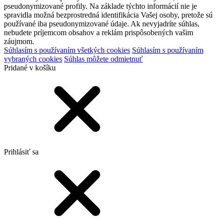
pseudonymizované profily. Na základe týchto informácií nie je
spravidla možná bezprostredná identifikácia Vašej osoby, pretože sú
používané iba pseudonymizované údaje. Ak nevyjadríte súhlas,
nebudete príjemcom obsahov a reklám prispôsobených vašim
záujmom.
Súhlasím s používaním všetkých cookies
Súhlasím s používaním
vybraných cookies
Súhlas môžete odmietnuť
Pridané v košíku
Prihlásiť sa