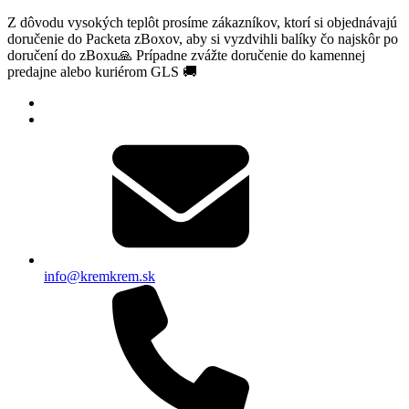
Z dôvodu vysokých teplôt prosíme zákazníkov, ktorí si objednávajú
doručenie do Packeta zBoxov, aby si vyzdvihli balíky čo najskôr po
doručení do zBoxu🙏 Prípadne zvážte doručenie do kamennej
predajne alebo kuriérom GLS 🚚
info@kremkrem.sk