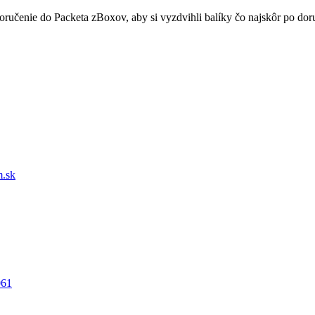
doručenie do Packeta zBoxov, aby si vyzdvihli balíky čo najskôr po d
.sk
061