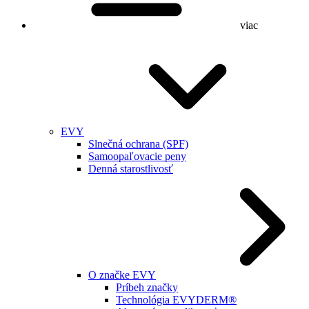
viac
EVY
Slnečná ochrana (SPF)
Samoopaľovacie peny
Denná starostlivosť
O značke EVY
Príbeh značky
Technológia EVYDERM®