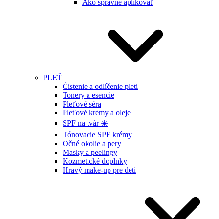
Ako správne aplikovať
PLEŤ
Čistenie a odlíčenie pleti
Tonery a esencie
Pleťové séra
Pleťové krémy a oleje
SPF na tvár ☀️
Tónovacie SPF krémy
Očné okolie a pery
Masky a peelingy
Kozmetické doplnky
Hravý make-up pre deti