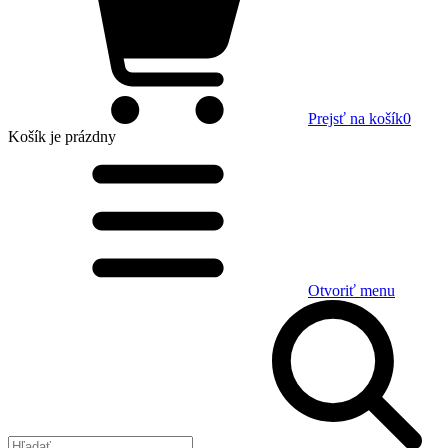
Prejsť na košík
0
Košík
je prázdny
Otvoriť menu