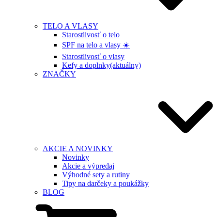
TELO A VLASY
Starostlivosť o telo
SPF na telo a vlasy ☀️
Starostlivosť o vlasy
Kefy a doplnky
(aktuálny)
ZNAČKY
AKCIE A NOVINKY
Novinky
Akcie a výpredaj
Výhodné sety a rutiny
Tipy na darčeky a poukážky
BLOG