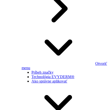
Otvoriť
menu
Príbeh značky
Technológia EVYDERM®
Ako správne aplikovať