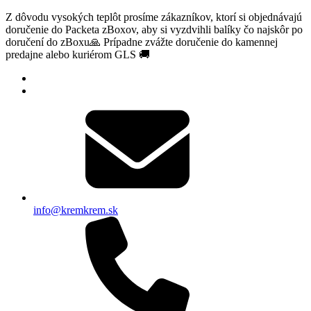
Z dôvodu vysokých teplôt prosíme zákazníkov, ktorí si objednávajú
doručenie do Packeta zBoxov, aby si vyzdvihli balíky čo najskôr po
doručení do zBoxu🙏 Prípadne zvážte doručenie do kamennej
predajne alebo kuriérom GLS 🚚
info@kremkrem.sk