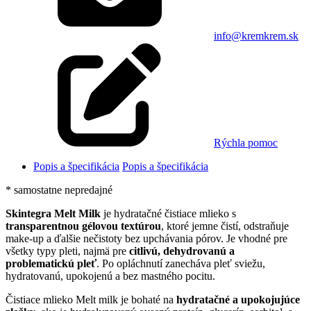
info@kremkrem.sk
Rýchla pomoc
Popis a špecifikácia
Popis a špecifikácia
* samostatne nepredajné
Skintegra Melt Milk
je hydratačné čistiace mlieko
s
transparentnou gélovou textúrou
, ktoré jemne čistí, odstraňuje
make-up a ďalšie nečistoty bez upchávania pórov. Je vhodné pre
všetky typy pleti, najmä pre
citlivú, dehydrovanú a
problematickú pleť
. Po opláchnutí zanecháva pleť sviežu,
hydratovanú, upokojenú a bez mastného pocitu.
Čistiace mlieko Melt milk je bohaté na
hydratačné a upokojujúce