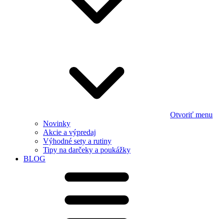
Otvoriť menu
Novinky
Akcie a výpredaj
Výhodné sety a rutiny
Tipy na darčeky a poukážky
BLOG