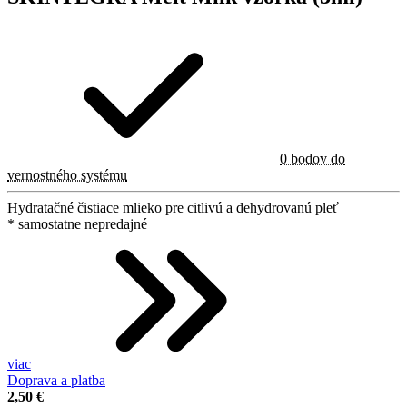
0 bodov do
vernostného systému
Hydratačné čistiace mlieko pre citlivú a dehydrovanú pleť
* samostatne nepredajné
viac
Doprava a platba
2,50 €