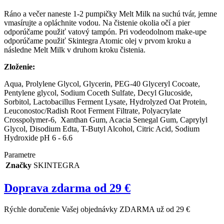
Ráno a večer naneste 1-2 pumpičky Melt Milk na suchú tvár, jemne
vmasírujte a opláchnite vodou. Na čistenie okolia očí a pier
odporúčame použiť vatový tampón. Pri vodeodolnom make-upe
odporúčame použiť Skintegra Atomic olej v prvom kroku a
následne Melt Milk v druhom kroku čistenia.
Zloženie:
Aqua, Prolylene Glycol, Glycerin, PEG-40 Glyceryl Cocoate,
Pentylene glycol, Sodium Coceth Sulfate, Decyl Glucoside,
Sorbitol, Lactobacillus Ferment Lysate, Hydrolyzed Oat Protein,
Leuconostoc/Radish Root Ferment Filtrate, Polyacrylate
Crosspolymer-6, Xanthan Gum, Acacia Senegal Gum, Caprylyl
Glycol, Disodium Edta, T-Butyl Alcohol, Citric Acid, Sodium
Hydroxide
pH 6 - 6.6
Parametre
Značky
SKINTEGRA
Doprava zdarma od 29 €
Rýchle doručenie Vašej objednávky ZDARMA už od 29 €