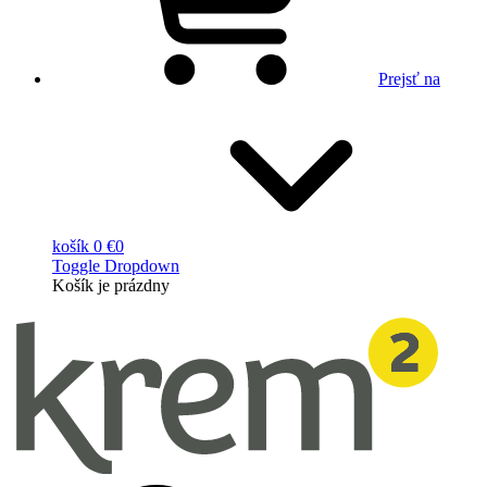
Prejsť na
košík
0 €
0
Toggle Dropdown
Košík
je prázdny