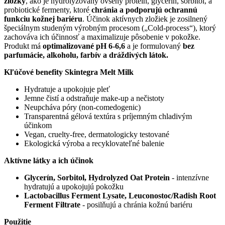
zložky
, ako je hydrolyzovaný ovsený proteín, glycerín, sorbitol, a
probiotické fermenty, ktoré
chránia a podporujú ochrannú
funkciu kožnej bariéru
. Účinok aktívnych zložiek je zosilnený
špeciálnym studeným výrobným procesom („Cold-process“), ktorý
zachováva ich účinnosť a maximalizuje pôsobenie v pokožke.
Produkt má
optimalizované pH 6-6,6
a je formulovaný
bez
parfumácie, alkoholu, farbív a dráždivých látok.
Kľúčové benefity Skintegra Melt Milk
Hydratuje a upokojuje pleť
Jemne čistí a odstraňuje make-up a nečistoty
Neupcháva póry (non-comedogenic)
Transparentná gélová textúra s príjemným chladivým
účinkom
Vegan, cruelty-free, dermatologicky testované
Ekologická výroba a recyklovateľné balenie
Aktívne látky a ich účinok
Glycerín, Sorbitol, Hydrolyzed Oat Protein
- intenzívne
hydratujú a upokojujú pokožku
Lactobacillus Ferment Lysate, Leuconostoc/Radish Root
Ferment Filtrate
- posilňujú a chránia kožnú bariéru
Použitie