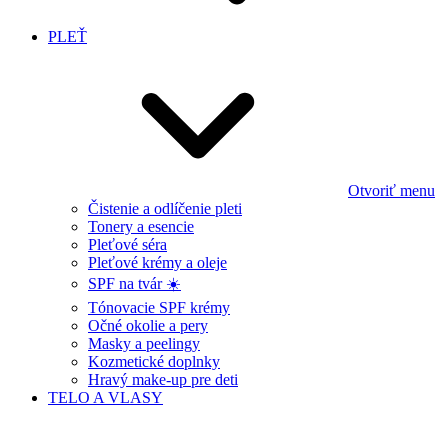
PLEŤ
Otvoriť menu
Čistenie a odlíčenie pleti
Tonery a esencie
Pleťové séra
Pleťové krémy a oleje
SPF na tvár ☀️
Tónovacie SPF krémy
Očné okolie a pery
Masky a peelingy
Kozmetické doplnky
Hravý make-up pre deti
TELO A VLASY