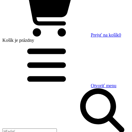
Prejsť na košík
0
Košík
je prázdny
Otvoriť menu