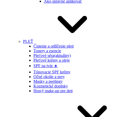
Ako správne aplikovať
PLEŤ
Čistenie a odlíčenie pleti
Tonery a esencie
Pleťové séra
(aktuálny)
Pleťové krémy a oleje
SPF na tvár ☀️
Tónovacie SPF krémy
Očné okolie a pery
Masky a peelingy
Kozmetické doplnky
Hravý make-up pre deti