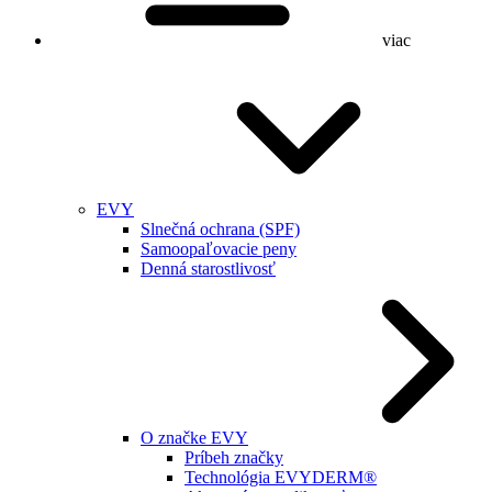
viac
EVY
Slnečná ochrana (SPF)
Samoopaľovacie peny
Denná starostlivosť
O značke EVY
Príbeh značky
Technológia EVYDERM®