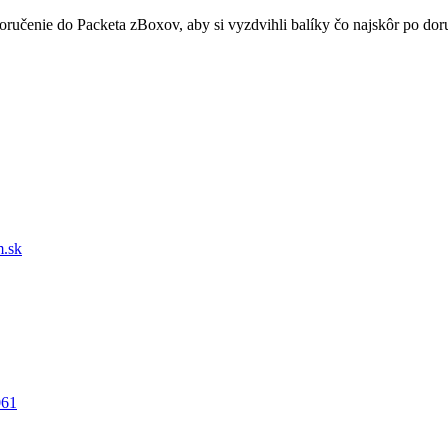
doručenie do Packeta zBoxov, aby si vyzdvihli balíky čo najskôr po d
.sk
061