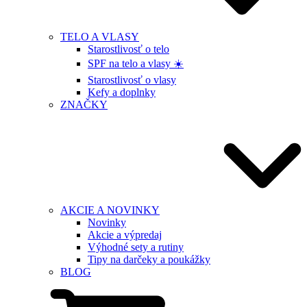
TELO A VLASY
Starostlivosť o telo
SPF na telo a vlasy ☀️
Starostlivosť o vlasy
Kefy a doplnky
ZNAČKY
AKCIE A NOVINKY
Novinky
Akcie a výpredaj
Výhodné sety a rutiny
Tipy na darčeky a poukážky
BLOG