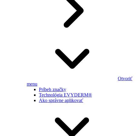
Otvoriť
menu
Príbeh značky
Technológia EVYDERM®
Ako správne aplikovať