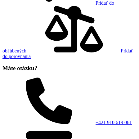
Pridať do
obľúbených
Pridať
do porovnania
Máte otázku?
+421 910 619 061