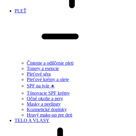
PLEŤ
Čistenie a odlíčenie pleti
Tonery a esencie
Pleťové séra
Pleťové krémy a oleje
SPF na tvár ☀️
Tónovacie SPF krémy
Očné okolie a pery
Masky a peelingy
Kozmetické doplnky
Hravý make-up pre deti
TELO A VLASY