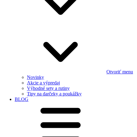
Otvoriť menu
Novinky
Akcie a výpredaj
Výhodné sety a rutiny
Tipy na darčeky a poukážky
BLOG