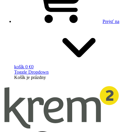
Prejsť na
košík
0 €
0
Toggle Dropdown
Košík
je prázdny