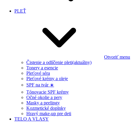
PLEŤ
Otvoriť menu
Čistenie a odlíčenie pleti
(aktuálny)
Tonery a esencie
Pleťové séra
Pleťové krémy a oleje
SPF na tvár ☀️
Tónovacie SPF krémy
Očné okolie a pery
Masky a peelingy
Kozmetické doplnky
Hravý make-up pre deti
TELO A VLASY