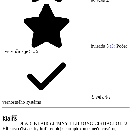
hviezda 4
hviezda 5
(
3
)
Počet
hviezdičiek je 5 z 5
2 body do
vernostného systému
DEAR, KLAIRS JEMNÝ HĹBKOVO ČISTIACI OLEJ
Hĺbkovo čistiaci hydrofilný olej s komplexom slnečnicového,