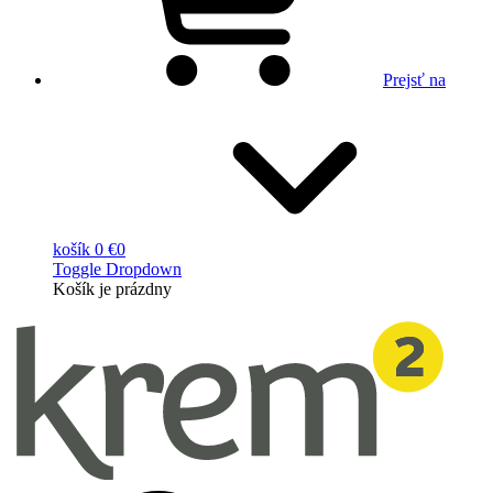
Prejsť na
košík
0 €
0
Toggle Dropdown
Košík
je prázdny