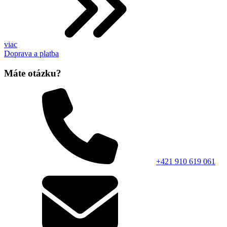
viac
Doprava a platba
Máte otázku?
+421 910 619 061