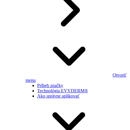
Otvoriť
menu
Príbeh značky
Technológia EVYDERM®
Ako správne aplikovať