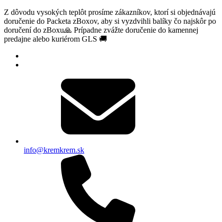
Z dôvodu vysokých teplôt prosíme zákazníkov, ktorí si objednávajú
doručenie do Packeta zBoxov, aby si vyzdvihli balíky čo najskôr po
doručení do zBoxu🙏 Prípadne zvážte doručenie do kamennej
predajne alebo kuriérom GLS 🚚
info@kremkrem.sk