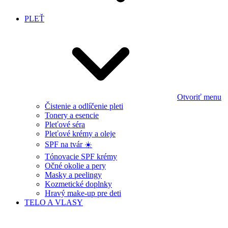
PLEŤ
Otvoriť menu
Čistenie a odlíčenie pleti
Tonery a esencie
Pleťové séra
Pleťové krémy a oleje
SPF na tvár ☀️
Tónovacie SPF krémy
Očné okolie a pery
Masky a peelingy
Kozmetické doplnky
Hravý make-up pre deti
TELO A VLASY