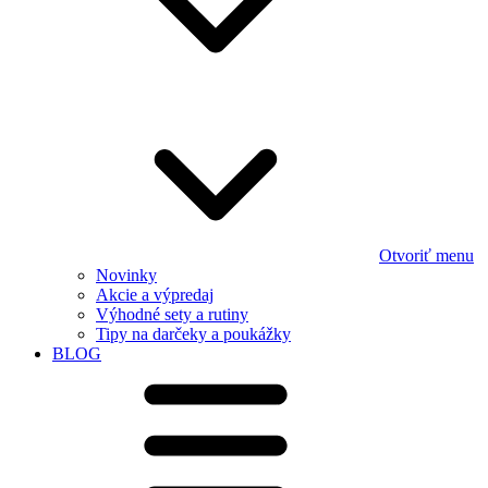
Otvoriť menu
Novinky
Akcie a výpredaj
Výhodné sety a rutiny
Tipy na darčeky a poukážky
BLOG