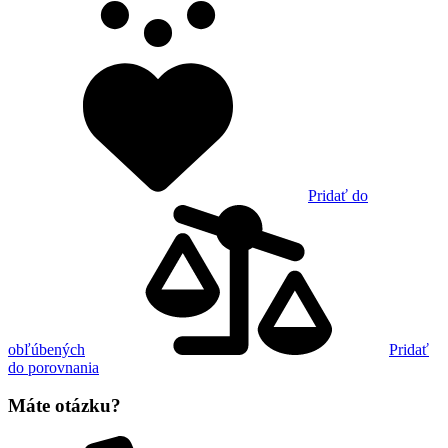
Pridať do
obľúbených
Pridať
do porovnania
Máte otázku?