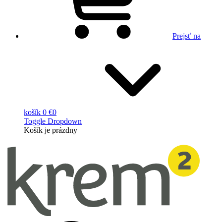
Prejsť na
košík
0 €
0
Toggle Dropdown
Košík
je prázdny