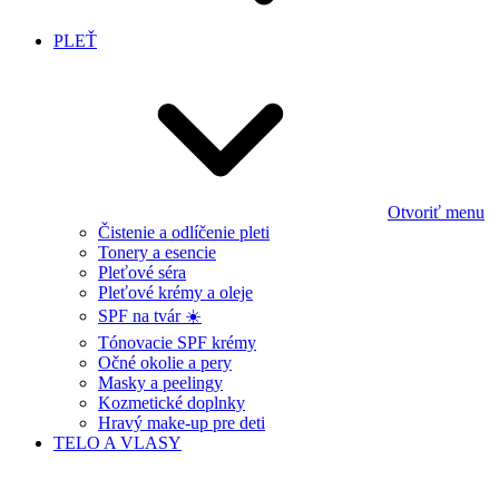
PLEŤ
Otvoriť menu
Čistenie a odlíčenie pleti
Tonery a esencie
Pleťové séra
Pleťové krémy a oleje
SPF na tvár ☀️
Tónovacie SPF krémy
Očné okolie a pery
Masky a peelingy
Kozmetické doplnky
Hravý make-up pre deti
TELO A VLASY