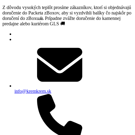
Z dôvodu vysokých teplôt prosíme zákazníkov, ktorí si objednávajú
doručenie do Packeta zBoxov, aby si vyzdvihli balíky čo najskôr po
doručení do zBoxu🙏 Prípadne zvážte doručenie do kamennej
predajne alebo kuriérom GLS 🚚
info@kremkrem.sk