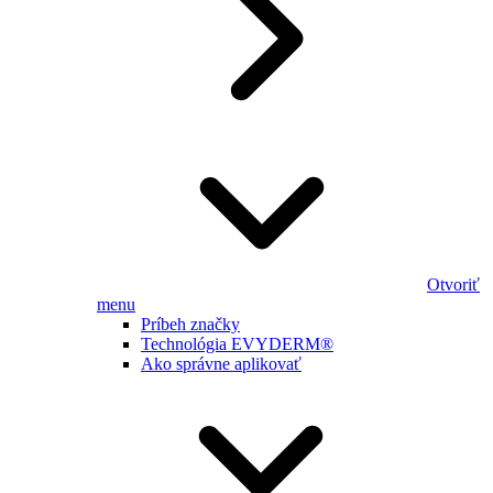
Otvoriť
menu
Príbeh značky
Technológia EVYDERM®
Ako správne aplikovať