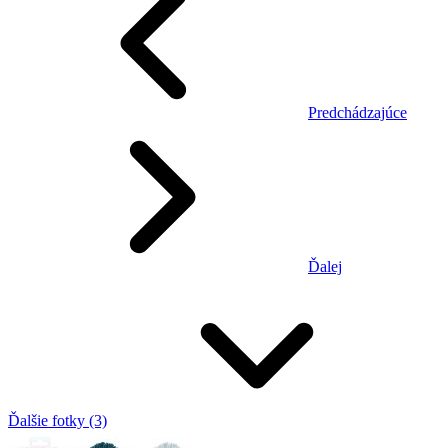
Predchádzajúce
Ďalej
Ďalšie fotky (3)