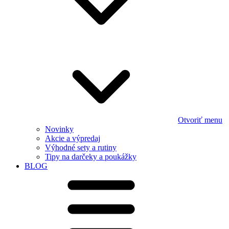
Otvoriť menu
Novinky
Akcie a výpredaj
Výhodné sety a rutiny
Tipy na darčeky a poukážky
BLOG