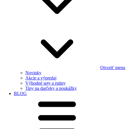
Otvoriť menu
Novinky
Akcie a výpredaj
Výhodné sety a rutiny
Tipy na darčeky a poukážky
BLOG