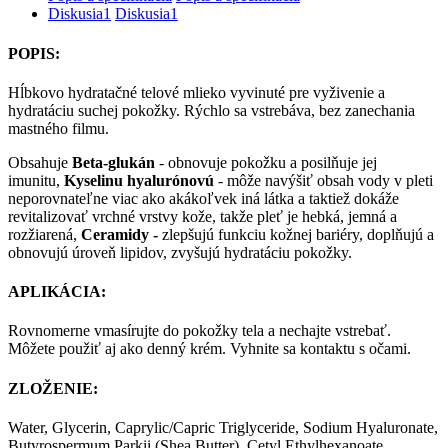
Diskusia
1
Diskusia
1
POPIS:
Hĺbkovo hydratačné telové mlieko vyvinuté pre vyživenie a
hydratáciu suchej pokožky. Rýchlo sa vstrebáva, bez zanechania
mastného filmu.
Obsahuje
Beta-glukán
- obnovuje pokožku a posilňuje jej
imunitu,
Kyselinu hyalurónovú
- môže navýšiť obsah vody v pleti
neporovnateľne viac ako akákoľvek iná látka a taktiež dokáže
revitalizovať vrchné vrstvy kože, takže pleť je hebká, jemná a
rozžiarená,
Ceramidy -
zlepšujú funkciu kožnej bariéry, doplňujú a
obnovujú úroveň lipidov, zvyšujú hydratáciu pokožky.
APLIKÁCIA:
Rovnomerne vmasírujte do pokožky tela a nechajte vstrebať.
Môžete použiť aj ako denný krém. Vyhnite sa kontaktu s očami.
ZLOŽENIE:
Water, Glycerin, Caprylic/Capric Triglyceride, Sodium Hyaluronate,
Butyrospermum Parkii (Shea Butter), Cetyl Ethylhexanoate,