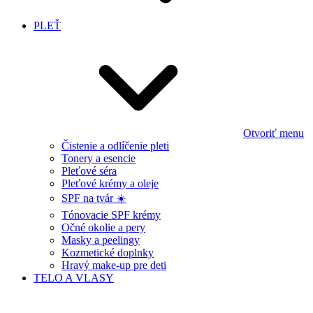
PLEŤ
Otvoriť menu
Čistenie a odlíčenie pleti
Tonery a esencie
Pleťové séra
Pleťové krémy a oleje
SPF na tvár ☀️
Tónovacie SPF krémy
Očné okolie a pery
Masky a peelingy
Kozmetické doplnky
Hravý make-up pre deti
TELO A VLASY