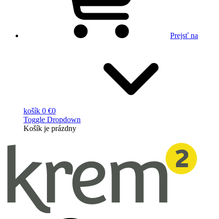
Prejsť na
košík
0 €
0
Toggle Dropdown
Košík
je prázdny