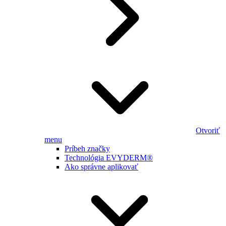
Otvoriť
menu
Príbeh značky
Technológia EVYDERM®
Ako správne aplikovať