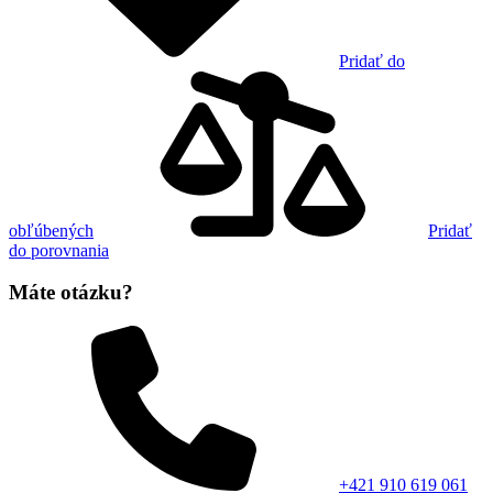
Pridať do
obľúbených
Pridať
do porovnania
Máte otázku?
+421 910 619 061