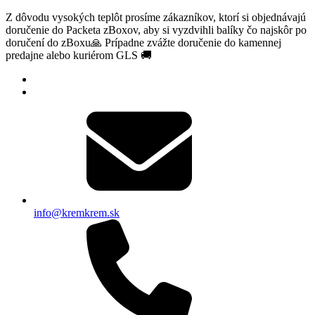
Z dôvodu vysokých teplôt prosíme zákazníkov, ktorí si objednávajú
doručenie do Packeta zBoxov, aby si vyzdvihli balíky čo najskôr po
doručení do zBoxu🙏 Prípadne zvážte doručenie do kamennej
predajne alebo kuriérom GLS 🚚
info@kremkrem.sk