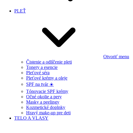
PLEŤ
Otvoriť menu
Čistenie a odlíčenie pleti
Tonery a esencie
Pleťové séra
Pleťové krémy a oleje
SPF na tvár ☀️
Tónovacie SPF krémy
Očné okolie a pery
Masky a peelingy
Kozmetické doplnky
Hravý make-up pre deti
TELO A VLASY