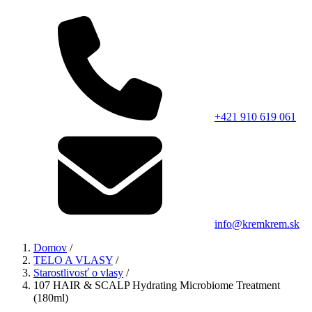
+421 910 619 061
info@kremkrem.sk
Domov
/
TELO A VLASY
/
Starostlivosť o vlasy
/
107 HAIR & SCALP Hydrating Microbiome Treatment
(180ml)