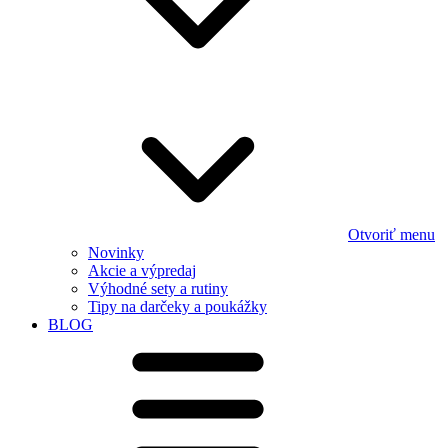
Otvoriť menu
Novinky
Akcie a výpredaj
Výhodné sety a rutiny
Tipy na darčeky a poukážky
BLOG