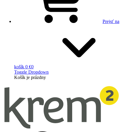
Prejsť na
košík
0 €
0
Toggle Dropdown
Košík
je prázdny