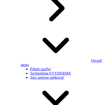
Otvoriť
menu
Príbeh značky
Technológia EVYDERM®
Ako správne aplikovať