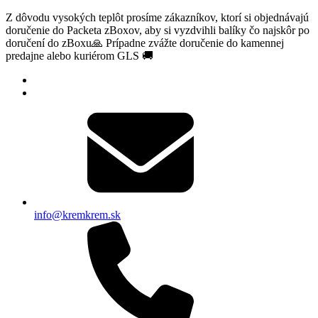
Z dôvodu vysokých teplôt prosíme zákazníkov, ktorí si objednávajú
doručenie do Packeta zBoxov, aby si vyzdvihli balíky čo najskôr po
doručení do zBoxu🙏 Prípadne zvážte doručenie do kamennej
predajne alebo kuriérom GLS 🚚
info@kremkrem.sk