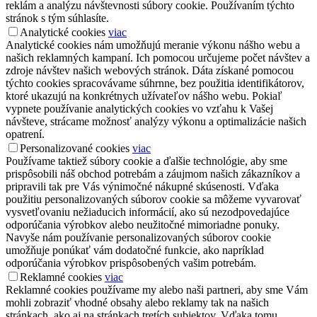
reklám a analýzu návštevnosti súbory cookie. Používaním týchto
stránok s tým súhlasíte.
Analytické cookies
viac
Analytické cookies nám umožňujú meranie výkonu nášho webu a
našich reklamných kampaní. Ich pomocou určujeme počet návštev a
zdroje návštev našich webových stránok. Dáta získané pomocou
týchto cookies spracovávame súhrnne, bez použitia identifikátorov,
ktoré ukazujú na konkrétnych užívateľov nášho webu. Pokiaľ
vypnete používanie analytických cookies vo vzťahu k Vašej
návšteve, strácame možnosť analýzy výkonu a optimalizácie našich
opatrení.
Personalizované cookies
viac
Používame taktiež súbory cookie a ďalšie technológie, aby sme
prispôsobili náš obchod potrebám a záujmom našich zákazníkov a
pripravili tak pre Vás výnimočné nákupné skúsenosti. Vďaka
použitiu personalizovaných súborov cookie sa môžeme vyvarovať
vysvetľovaniu nežiaducich informácií, ako sú nezodpovedajúce
odporúčania výrobkov alebo neužitočné mimoriadne ponuky.
Navyše nám používanie personalizovaných súborov cookie
umožňuje ponúkať vám dodatočné funkcie, ako napríklad
odporúčania výrobkov prispôsobených vašim potrebám.
Reklamné cookies
viac
Reklamné cookies používame my alebo naši partneri, aby sme Vám
mohli zobraziť vhodné obsahy alebo reklamy tak na našich
stránkach, ako aj na stránkach tretích subjektov. Vďaka tomu