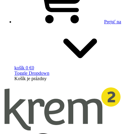
Prejsť na
košík
0 €
0
Toggle Dropdown
Košík
je prázdny