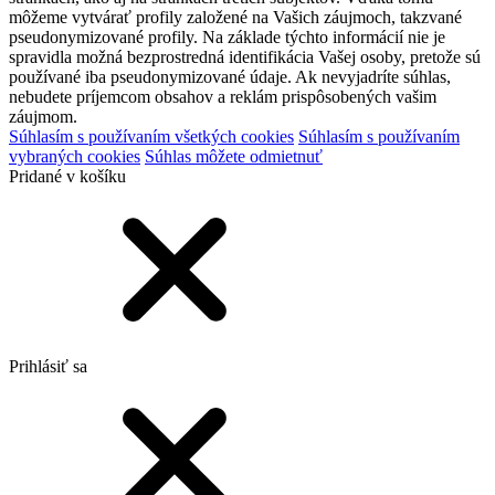
môžeme vytvárať profily založené na Vašich záujmoch, takzvané
pseudonymizované profily. Na základe týchto informácií nie je
spravidla možná bezprostredná identifikácia Vašej osoby, pretože sú
používané iba pseudonymizované údaje. Ak nevyjadríte súhlas,
nebudete príjemcom obsahov a reklám prispôsobených vašim
záujmom.
Súhlasím s používaním všetkých cookies
Súhlasím s používaním
vybraných cookies
Súhlas môžete odmietnuť
Pridané v košíku
Prihlásiť sa