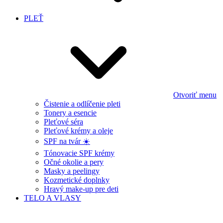
PLEŤ
Otvoriť menu
Čistenie a odlíčenie pleti
Tonery a esencie
Pleťové séra
Pleťové krémy a oleje
SPF na tvár ☀️
Tónovacie SPF krémy
Očné okolie a pery
Masky a peelingy
Kozmetické doplnky
Hravý make-up pre deti
TELO A VLASY