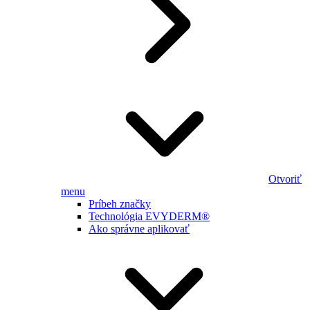
Otvoriť
menu
Príbeh značky
Technológia EVYDERM®
Ako správne aplikovať