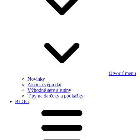
Otvoriť menu
Novinky
Akcie a výpredaj
Výhodné sety a rutiny
Tipy na darčeky a poukážky
BLOG