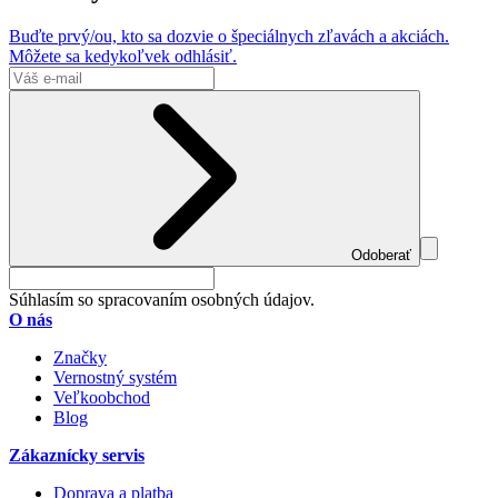
Buďte prvý/ou, kto sa dozvie o špeciálnych zľavách a akciách.
Môžete sa kedykoľvek odhlásiť.
Odoberať
Súhlasím so spracovaním osobných údajov.
O nás
Značky
Vernostný systém
Veľkoobchod
Blog
Zákaznícky servis
Doprava a platba