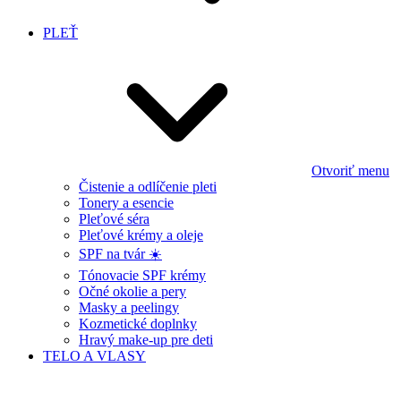
PLEŤ
Otvoriť menu
Čistenie a odlíčenie pleti
Tonery a esencie
Pleťové séra
Pleťové krémy a oleje
SPF na tvár ☀️
Tónovacie SPF krémy
Očné okolie a pery
Masky a peelingy
Kozmetické doplnky
Hravý make-up pre deti
TELO A VLASY