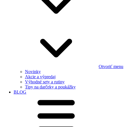
Otvoriť menu
Novinky
Akcie a výpredaj
Výhodné sety a rutiny
Tipy na darčeky a poukážky
BLOG