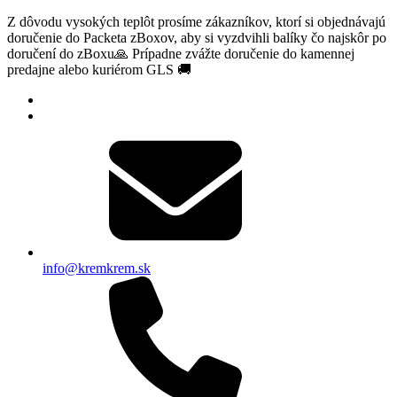
Z dôvodu vysokých teplôt prosíme zákazníkov, ktorí si objednávajú
doručenie do Packeta zBoxov, aby si vyzdvihli balíky čo najskôr po
doručení do zBoxu🙏 Prípadne zvážte doručenie do kamennej
predajne alebo kuriérom GLS 🚚
info@kremkrem.sk