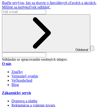
Buďte prvý/ou, kto sa dozvie o špeciálnych zľavách a akciách.
Môžete sa kedykoľvek odhlásiť.
Odoberať
Súhlasím so spracovaním osobných údajov.
O nás
Značky
Vernostný systém
Veľkoobchod
Blog
Zákaznícky servis
Doprava a platba
Reklamácia a vrátenie tovaru