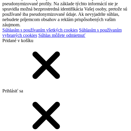
pseudonymizované profily. Na základe týchto informácií nie je
spravidla možná bezprostredná identifikácia Vašej osoby, pretože sú
používané iba pseudonymizované údaje. Ak nevyjadríte súhlas,
nebudete príjemcom obsahov a reklám prispôsobených vašim
záujmom.
Súhlasím s používaním všetkých cookies
Súhlasím s používaním
vybraných cookies
Súhlas môžete odmietnuť
Pridané v košíku
Prihlásiť sa