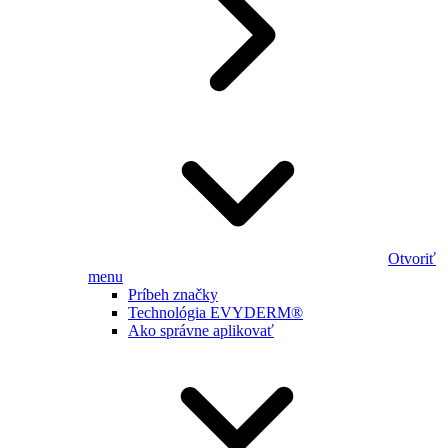
Otvoriť
menu
Príbeh značky
Technológia EVYDERM®
Ako správne aplikovať