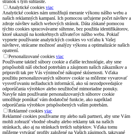
stránok s tým súhlasíte.
Analytické cookies
viac
Analytické cookies nám umožňujú meranie výkonu nášho webu a
našich reklamných kampaní. Ich pomocou určujeme počet návštev a
zdroje návštev našich webových stránok. Dáta získané pomocou
týchto cookies spracovávame súhrnne, bez použitia identifikátorov,
ktoré ukazujú na konkrétnych užívateľov nášho webu. Pokiaľ
vypnete používanie analytických cookies vo vzťahu k Vašej
návšteve, strácame možnosť analýzy výkonu a optimalizácie našich
opatrení.
Personalizované cookies
viac
Používame taktiež súbory cookie a ďalšie technológie, aby sme
prispôsobili náš obchod potrebám a záujmom našich zákazníkov a
pripravili tak pre Vás výnimočné nákupné skúsenosti. Vďaka
použitiu personalizovaných súborov cookie sa môžeme vyvarovať
vysvetľovaniu nežiaducich informácií, ako sú nezodpovedajúce
odporúčania výrobkov alebo neužitočné mimoriadne ponuky.
Navyše nám používanie personalizovaných súborov cookie
umožňuje ponúkať vám dodatočné funkcie, ako napríklad
odporúčania výrobkov prispôsobených vašim potrebám.
Reklamné cookies
viac
Reklamné cookies používame my alebo naši partneri, aby sme Vám
mohli zobraziť vhodné obsahy alebo reklamy tak na našich
stránkach, ako aj na stránkach tretích subjektov. Vďaka tomu
môžeme vytvárať profily založené na Vašich záujmoch, takzvané