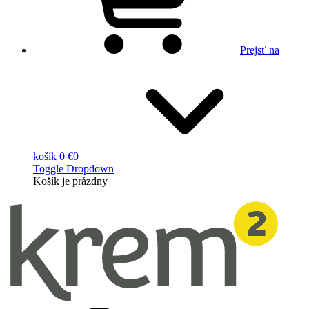
Prejsť na
košík
0 €
0
Toggle Dropdown
Košík
je prázdny