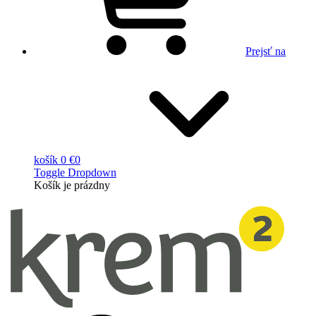
Prejsť na
košík
0 €
0
Toggle Dropdown
Košík
je prázdny