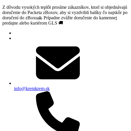
Z dôvodu vysokých teplôt prosíme zákazníkov, ktorí si objednávajú
doručenie do Packeta zBoxov, aby si vyzdvihli balíky čo najskôr po
doručení do zBoxu🙏 Prípadne zvážte doručenie do kamennej
predajne alebo kuriérom GLS 🚚
info@kremkrem.sk