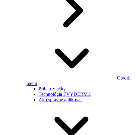
Otvoriť
menu
Príbeh značky
Technológia EVYDERM®
Ako správne aplikovať