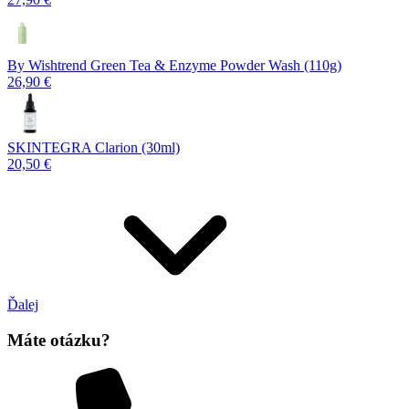
By Wishtrend Green Tea & Enzyme Powder Wash (110g)
26,90 €
SKINTEGRA Clarion (30ml)
20,50 €
Ďalej
Máte otázku?