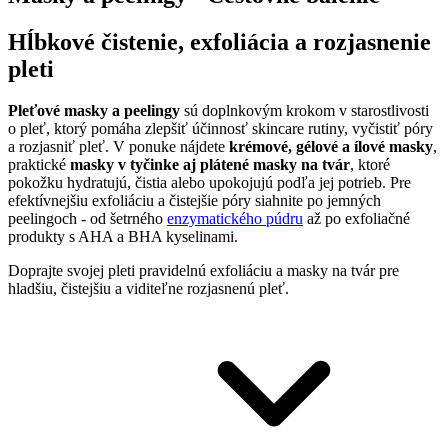
Hĺbkové čistenie, exfoliácia a rozjasnenie
pleti
Pleťové masky a peelingy
sú doplnkovým krokom v starostlivosti
o pleť, ktorý pomáha zlepšiť účinnosť skincare rutiny, vyčistiť póry
a rozjasniť pleť.
V ponuke nájdete
krémové, gélové a ílové masky
,
praktické
masky v tyčinke aj plátené masky na tvár
, ktoré
pokožku hydratujú, čistia alebo upokojujú podľa jej potrieb. Pre
efektívnejšiu exfoliáciu a čistejšie póry siahnite po jemných
peelingoch - od šetrného
enzymatického púdru
až po exfoliačné
produkty s AHA a BHA kyselinami.
Doprajte svojej pleti pravidelnú exfoliáciu a masky na tvár pre
hladšiu, čistejšiu a viditeľne rozjasnenú pleť.