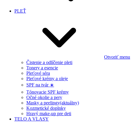
PLEŤ
Otvoriť menu
Čistenie a odlíčenie pleti
Tonery a esencie
Pleťové séra
Pleťové krémy a oleje
SPF na tvár ☀️
Tónovacie SPF krémy
Očné okolie a pery
Masky a peelingy
(aktuálny)
Kozmetické doplnky
Hravý make-up pre deti
TELO A VLASY