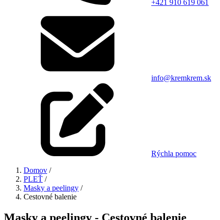
+421 910 619 061
info@kremkrem.sk
Rýchla pomoc
Domov
/
PLEŤ
/
Masky a peelingy
/
Cestovné balenie
Masky a peelingy - Cestovné balenie