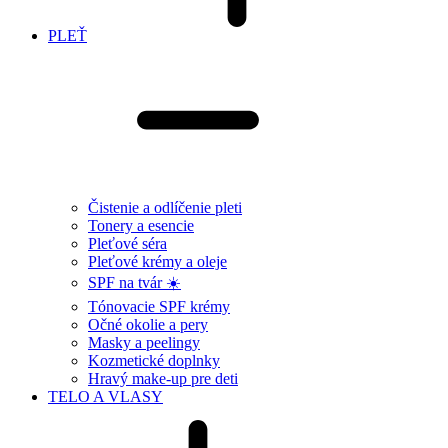
PLEŤ
Čistenie a odlíčenie pleti
Tonery a esencie
Pleťové séra
Pleťové krémy a oleje
SPF na tvár ☀️
Tónovacie SPF krémy
Očné okolie a pery
Masky a peelingy
Kozmetické doplnky
Hravý make-up pre deti
TELO A VLASY