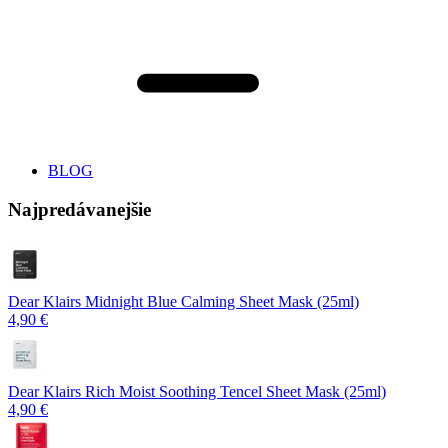
BLOG
Najpredávanejšie
Dear Klairs Midnight Blue Calming Sheet Mask (25ml)
4,90 €
Dear Klairs Rich Moist Soothing Tencel Sheet Mask (25ml)
4,90 €