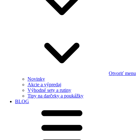
Otvoriť menu
Novinky
Akcie a výpredaj
Výhodné sety a rutiny
Tipy na darčeky a poukážky
BLOG