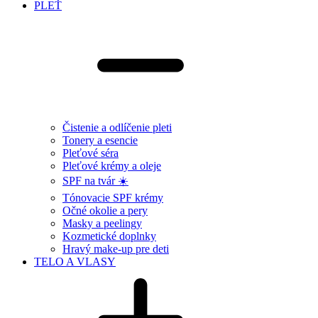
PLEŤ
Čistenie a odlíčenie pleti
Tonery a esencie
Pleťové séra
Pleťové krémy a oleje
SPF na tvár ☀️
Tónovacie SPF krémy
Očné okolie a pery
Masky a peelingy
Kozmetické doplnky
Hravý make-up pre deti
TELO A VLASY