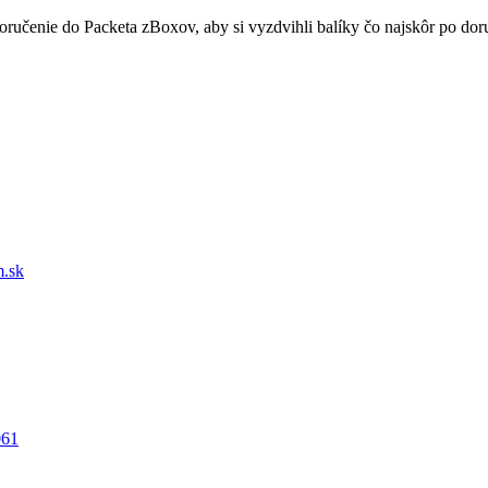
doručenie do Packeta zBoxov, aby si vyzdvihli balíky čo najskôr po d
.sk
061