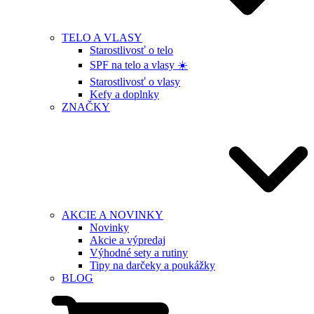
TELO A VLASY
Starostlivosť o telo
SPF na telo a vlasy ☀️
Starostlivosť o vlasy
Kefy a doplnky
ZNAČKY
AKCIE A NOVINKY
Novinky
Akcie a výpredaj
Výhodné sety a rutiny
Tipy na darčeky a poukážky
BLOG