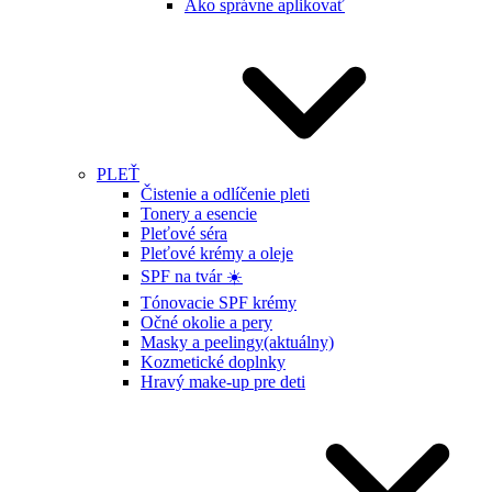
Ako správne aplikovať
PLEŤ
Čistenie a odlíčenie pleti
Tonery a esencie
Pleťové séra
Pleťové krémy a oleje
SPF na tvár ☀️
Tónovacie SPF krémy
Očné okolie a pery
Masky a peelingy
(aktuálny)
Kozmetické doplnky
Hravý make-up pre deti