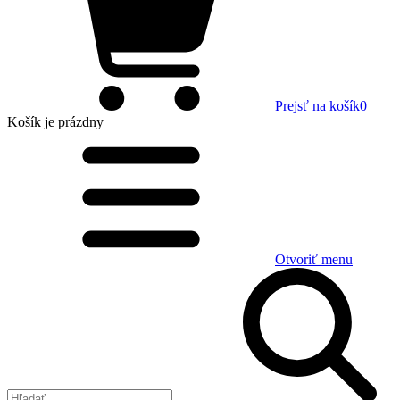
Prejsť na košík
0
Košík
je prázdny
Otvoriť menu