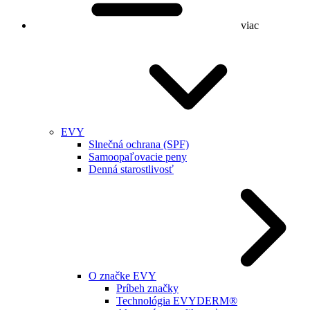
viac
EVY
Slnečná ochrana (SPF)
Samoopaľovacie peny
Denná starostlivosť
O značke EVY
Príbeh značky
Technológia EVYDERM®