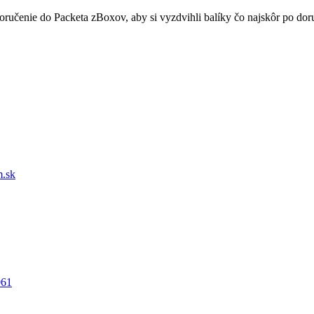
doručenie do Packeta zBoxov, aby si vyzdvihli balíky čo najskôr po d
.sk
061