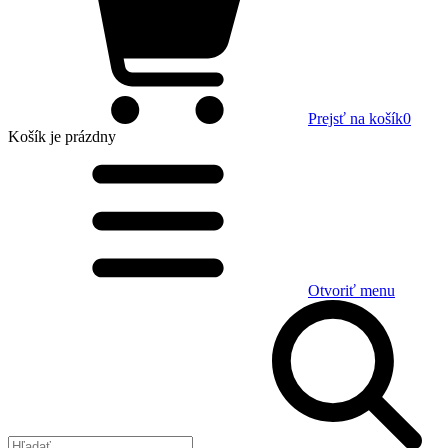
Prejsť na košík
0
Košík
je prázdny
Otvoriť menu