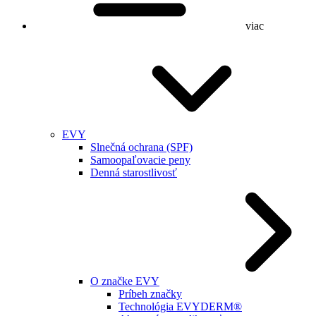
viac
EVY
Slnečná ochrana (SPF)
Samoopaľovacie peny
Denná starostlivosť
O značke EVY
Príbeh značky
Technológia EVYDERM®