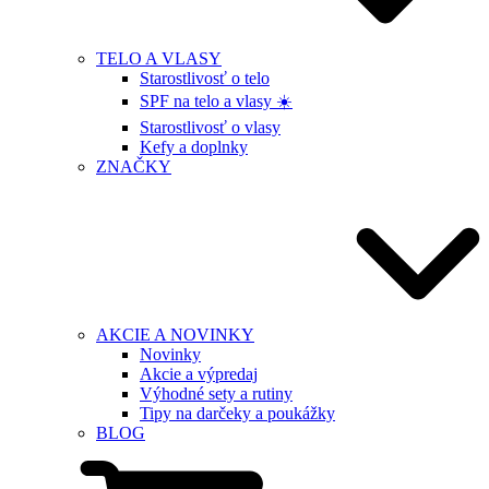
TELO A VLASY
Starostlivosť o telo
SPF na telo a vlasy ☀️
Starostlivosť o vlasy
Kefy a doplnky
ZNAČKY
AKCIE A NOVINKY
Novinky
Akcie a výpredaj
Výhodné sety a rutiny
Tipy na darčeky a poukážky
BLOG