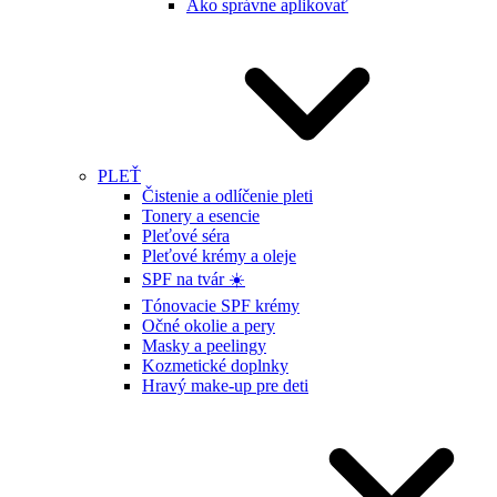
Ako správne aplikovať
PLEŤ
Čistenie a odlíčenie pleti
Tonery a esencie
Pleťové séra
Pleťové krémy a oleje
SPF na tvár ☀️
Tónovacie SPF krémy
Očné okolie a pery
Masky a peelingy
Kozmetické doplnky
Hravý make-up pre deti