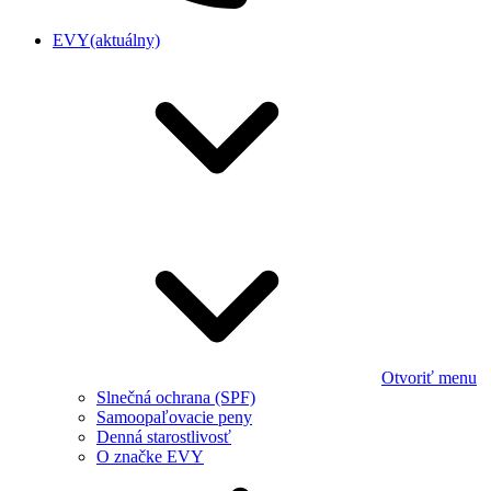
EVY
(aktuálny)
Otvoriť menu
Slnečná ochrana (SPF)
Samoopaľovacie peny
Denná starostlivosť
O značke EVY