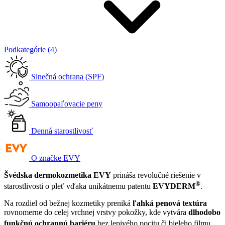
Podkategórie (4)
Slnečná ochrana (SPF)
Samoopaľovacie peny
Denná starostlivosť
O značke EVY
Švédska dermokozmetika EVY
prináša revolučné riešenie v
®
starostlivosti o pleť vďaka unikátnemu patentu
EVYDERM
.
Na rozdiel od bežnej kozmetiky preniká
ľahká penová textúra
rovnomerne do celej vrchnej vrstvy pokožky, kde vytvára
dlhodobo
funkčnú ochrannú bariéru
bez lepivého pocitu či bieleho filmu
.