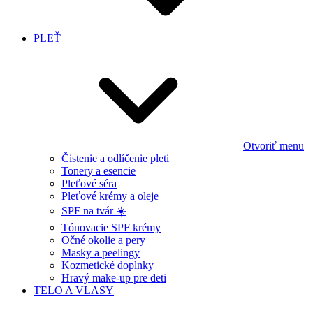
PLEŤ
Otvoriť menu
Čistenie a odlíčenie pleti
Tonery a esencie
Pleťové séra
Pleťové krémy a oleje
SPF na tvár ☀️
Tónovacie SPF krémy
Očné okolie a pery
Masky a peelingy
Kozmetické doplnky
Hravý make-up pre deti
TELO A VLASY