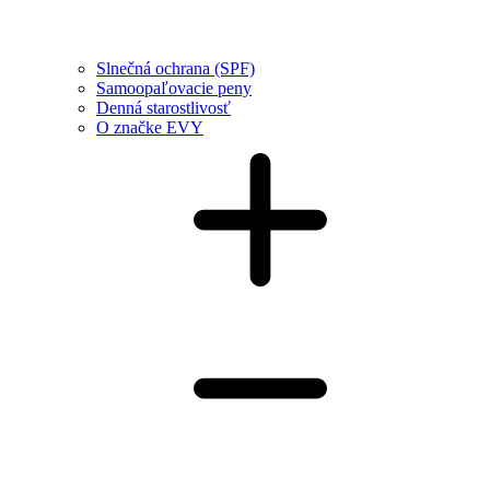
Slnečná ochrana (SPF)
Samoopaľovacie peny
Denná starostlivosť
O značke EVY