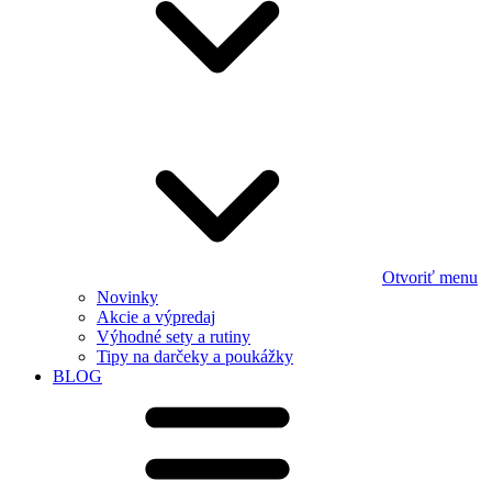
Otvoriť menu
Novinky
Akcie a výpredaj
Výhodné sety a rutiny
Tipy na darčeky a poukážky
BLOG