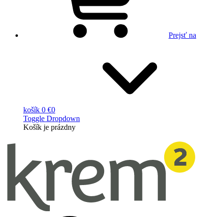
Prejsť na
košík
0 €
0
Toggle Dropdown
Košík
je prázdny