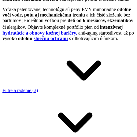
Vďaka patentovanej technológii sú peny EVY mimoriadne
odolné
voči
vode, potu aj mechanickému treniu
a ich čisté zloženie bez
parfumov je ideálnou voľbou pre
deti od 6 mesiacov, ekzematikov
či alergikov
.
Objavte komplexné portfólio pien od
intenzívnej
hydratácie a obnovy kožnej bariéry,
anti-aging starostlivosť až po
vysoko odolnú
slnečnú ochranu
s dlhotrvajúcim účinkom.
Filtre a radenie (3)