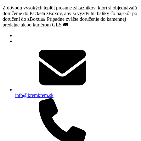
Z dôvodu vysokých teplôt prosíme zákazníkov, ktorí si objednávajú
doručenie do Packeta zBoxov, aby si vyzdvihli balíky čo najskôr po
doručení do zBoxu🙏 Prípadne zvážte doručenie do kamennej
predajne alebo kuriérom GLS 🚚
info@kremkrem.sk