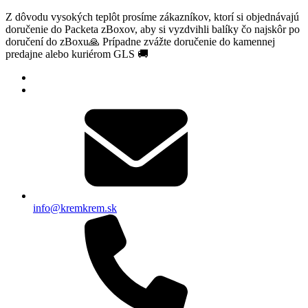
Z dôvodu vysokých teplôt prosíme zákazníkov, ktorí si objednávajú
doručenie do Packeta zBoxov, aby si vyzdvihli balíky čo najskôr po
doručení do zBoxu🙏 Prípadne zvážte doručenie do kamennej
predajne alebo kuriérom GLS 🚚
info@kremkrem.sk