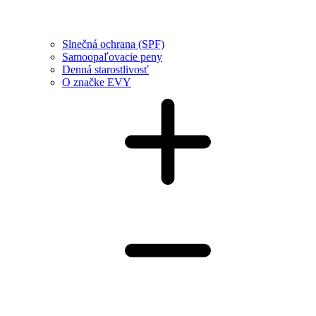
Slnečná ochrana (SPF)
Samoopaľovacie peny
Denná starostlivosť
O značke EVY