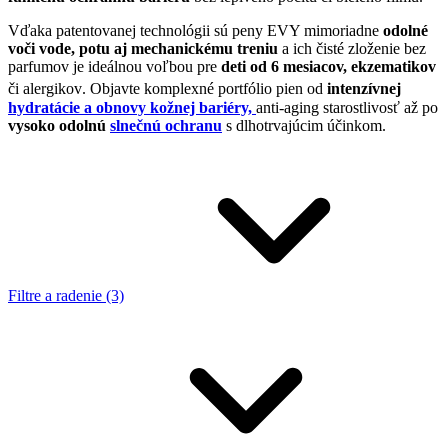
Vďaka patentovanej technológii sú peny EVY mimoriadne
odolné
voči
vode, potu aj mechanickému treniu
a ich čisté zloženie bez
parfumov je ideálnou voľbou pre
deti od 6 mesiacov, ekzematikov
či alergikov
.
Objavte komplexné portfólio pien od
intenzívnej
hydratácie a obnovy kožnej bariéry,
anti-aging starostlivosť až po
vysoko odolnú
slnečnú ochranu
s dlhotrvajúcim účinkom.
Filtre a radenie (3)