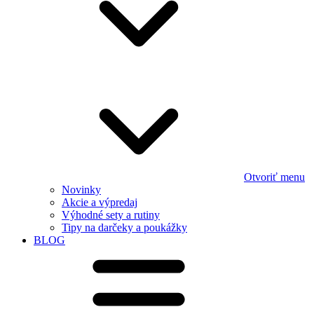
Otvoriť menu
Novinky
Akcie a výpredaj
Výhodné sety a rutiny
Tipy na darčeky a poukážky
BLOG