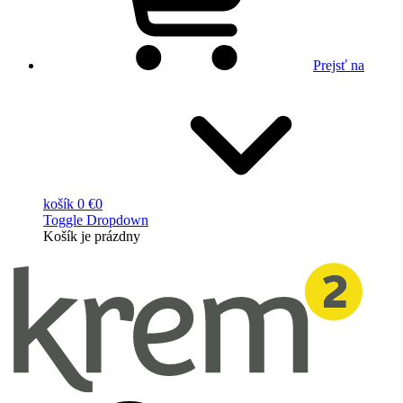
Prejsť na
košík
0 €
0
Toggle Dropdown
Košík
je prázdny