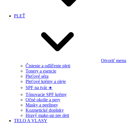
PLEŤ
Otvoriť menu
Čistenie a odlíčenie pleti
Tonery a esencie
Pleťové séra
Pleťové krémy a oleje
SPF na tvár ☀️
Tónovacie SPF krémy
Očné okolie a pery
Masky a peelingy
Kozmetické doplnky
Hravý make-up pre deti
TELO A VLASY