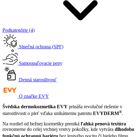
Podkategórie (4)
Slnečná ochrana (SPF)
Samoopaľovacie peny
Denná starostlivosť
O značke EVY
Švédska dermokozmetika EVY
prináša revolučné riešenie v
®
starostlivosti o pleť vďaka unikátnemu patentu
EVYDERM
.
Na rozdiel od bežnej kozmetiky preniká
ľahká penová textúra
rovnomerne do celej vrchnej vrstvy pokožky, kde vytvára
dlhodobo
funkčnú ochrannú bariéru
bez lepivého pocitu či bieleho filmu
.