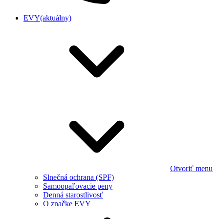
EVY
(aktuálny)
Otvoriť menu
Slnečná ochrana (SPF)
Samoopaľovacie peny
Denná starostlivosť
O značke EVY