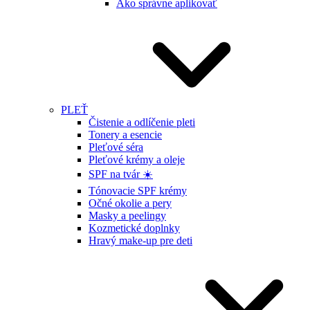
Ako správne aplikovať
PLEŤ
Čistenie a odlíčenie pleti
Tonery a esencie
Pleťové séra
Pleťové krémy a oleje
SPF na tvár ☀️
Tónovacie SPF krémy
Očné okolie a pery
Masky a peelingy
Kozmetické doplnky
Hravý make-up pre deti