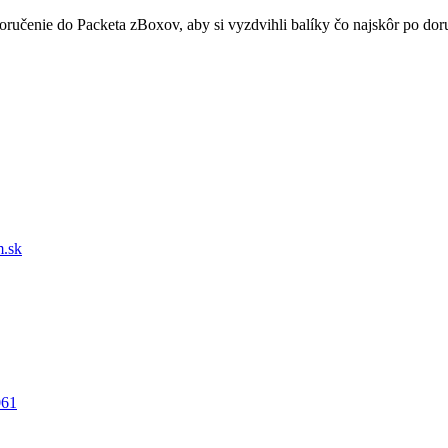
doručenie do Packeta zBoxov, aby si vyzdvihli balíky čo najskôr po d
.sk
061