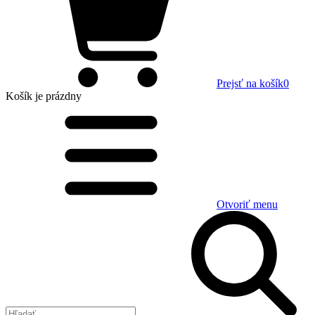
Prejsť na košík
0
Košík
je prázdny
Otvoriť menu