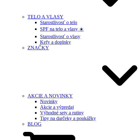
TELO A VLASY
Starostlivosť o telo
SPF na telo a vlasy ☀️
Starostlivosť o vlasy
Kefy a doplnky
ZNAČKY
AKCIE A NOVINKY
Novinky
Akcie a výpredaj
Výhodné sety a rutiny
Tipy na darčeky a poukážky
BLOG