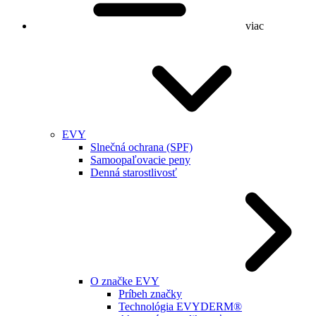
viac
EVY
Slnečná ochrana (SPF)
Samoopaľovacie peny
Denná starostlivosť
O značke EVY
Príbeh značky
Technológia EVYDERM®