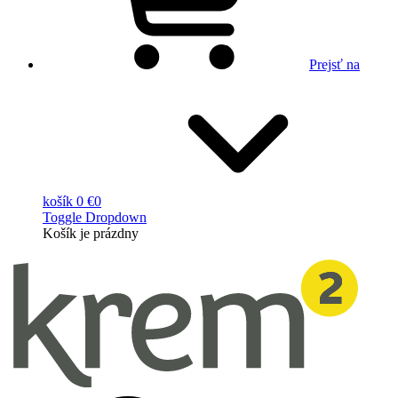
Prejsť na
košík
0 €
0
Toggle Dropdown
Košík
je prázdny