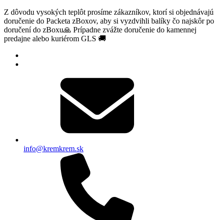
Z dôvodu vysokých teplôt prosíme zákazníkov, ktorí si objednávajú
doručenie do Packeta zBoxov, aby si vyzdvihli balíky čo najskôr po
doručení do zBoxu🙏 Prípadne zvážte doručenie do kamennej
predajne alebo kuriérom GLS 🚚
info@kremkrem.sk