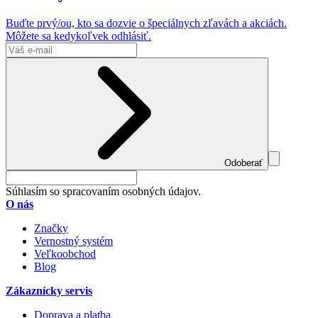
Buďte prvý/ou, kto sa dozvie o špeciálnych zľavách a akciách.
Môžete sa kedykoľvek odhlásiť.
Odoberať
Súhlasím so spracovaním osobných údajov.
O nás
Značky
Vernostný systém
Veľkoobchod
Blog
Zákaznícky servis
Doprava a platba