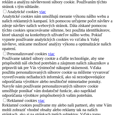
reklám a analýzu návštevnosti súbory cookie. Používaním týchto
stránok s tým súhlasíte.
Analytické cookies
viac
Analytické cookies nám umožňujú meranie výkonu nášho webu a
našich reklamných kampaní. Ich pomocou určujeme počet návštev a
zdroje návštev našich webových stránok. Dáta získané pomocou
týchto cookies spracovávame súhrnne, bez použitia identifikátorov,
ktoré ukazujú na konkrétnych užívateľov nášho webu. Pokiaľ
vypnete používanie analytických cookies vo vzťahu k Vašej
návšteve, strácame možnosť analýzy výkonu a optimalizácie našich
opatrení.
Personalizované cookies
viac
Používame taktiež súbory cookie a ďalšie technológie, aby sme
prispôsobili náš obchod potrebám a záujmom našich zákazníkov a
pripravili tak pre Vás výnimočné nákupné skúsenosti. Vďaka
použitiu personalizovaných súborov cookie sa môžeme vyvarovať
vysvetľovaniu nežiaducich informácií, ako sú nezodpovedajúce
odporúčania výrobkov alebo neužitočné mimoriadne ponuky.
Navyše nám používanie personalizovaných súborov cookie
umožňuje ponúkať vám dodatočné funkcie, ako napríklad
odporúčania výrobkov prispôsobených vašim potrebám.
Reklamné cookies
viac
Reklamné cookies používame my alebo naši partneri, aby sme Vám
mohli zobraziť vhodné obsahy alebo reklamy tak na našich
stránkach, ako aj na stránkach tretích subjektov. Vďaka tomu