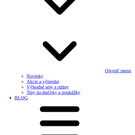
Otvoriť menu
Novinky
Akcie a výpredaj
Výhodné sety a rutiny
Tipy na darčeky a poukážky
BLOG