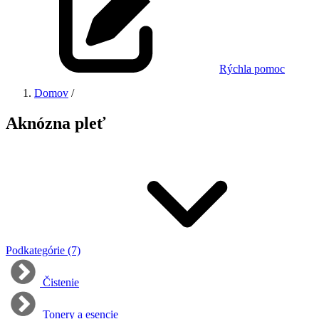
Rýchla pomoc
Domov
/
Aknózna pleť
Podkategórie (7)
Čistenie
Tonery a esencie