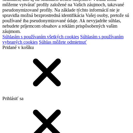
môžeme vytvárať profily založené na Vašich záujmoch, takzvané
pseudonymizované profily. Na základe týchto informácií nie je
spravidla možná bezprostredná identifikácia Vašej osoby, pretože sú
používané iba pseudonymizované údaje. Ak nevyjadríte súhlas,
nebudete príjemcom obsahov a reklám prispôsobených vašim
záujmom.
Súhlasím s používaním všetkých cookies
Súhlasím s používaním
vybraných cookies
Súhlas môžete odmietnuť
Pridané v košíku
Prihlásiť sa