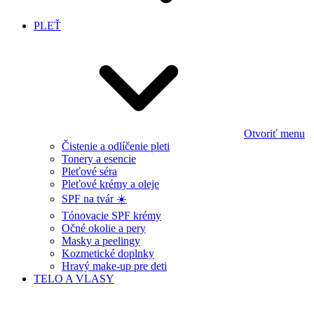
PLEŤ
Otvoriť menu
Čistenie a odlíčenie pleti
Tonery a esencie
Pleťové séra
Pleťové krémy a oleje
SPF na tvár ☀️
Tónovacie SPF krémy
Očné okolie a pery
Masky a peelingy
Kozmetické doplnky
Hravý make-up pre deti
TELO A VLASY