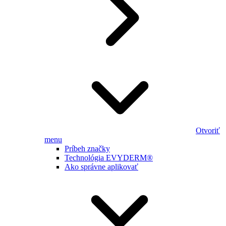
Otvoriť
menu
Príbeh značky
Technológia EVYDERM®
Ako správne aplikovať